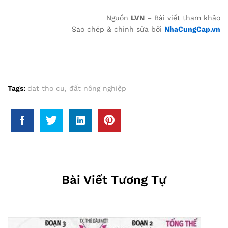
Nguồn
LVN
– Bài viết tham khảo
Sao chép & chỉnh sửa bởi
NhaCungCap.vn
Tags:
dat tho cu
,
đất nông nghiệp
Bài Viết Tương Tự