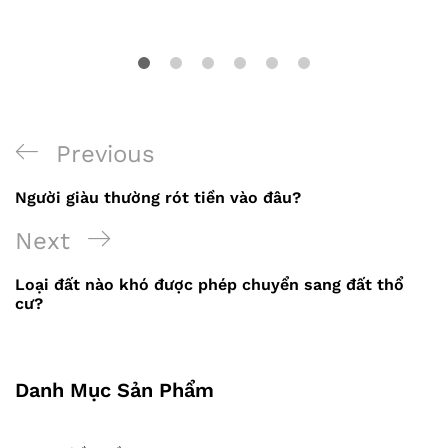
Previous
Previous
Điều
Post
Người giàu thường rót tiền vào đâu?
hướng
Next
Next
bài
Post
viết
Loại đất nào khó được phép chuyển sang đất thổ
cư?
Danh Mục Sản Phẩm