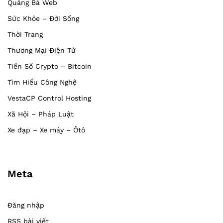
Quảng Bá Web
Sức Khỏe – Đời Sống
Thời Trang
Thương Mại Điện Tử
Tiền Số Crypto – Bitcoin
Tìm Hiểu Công Nghệ
VestaCP Control Hosting
Xã Hội – Pháp Luật
Xe đạp – Xe máy – Ôtô
Meta
Đăng nhập
RSS bài viết