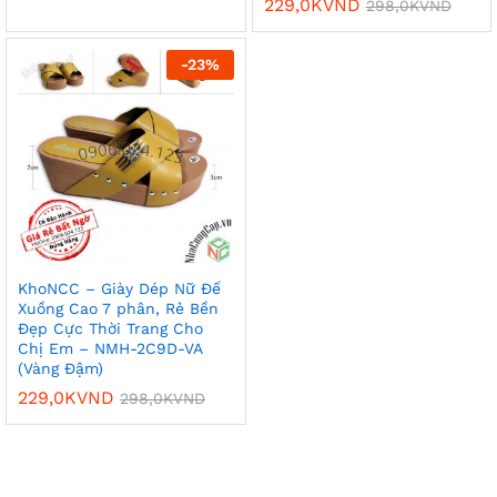
229,0K
VND
298,0K
VND
-
23
%
KhoNCC – Giày Dép Nữ Đế
Xuồng Cao 7 phân, Rẻ Bền
Đẹp Cực Thời Trang Cho
Chị Em – NMH-2C9D-VA
(Vàng Đậm)
229,0K
VND
298,0K
VND