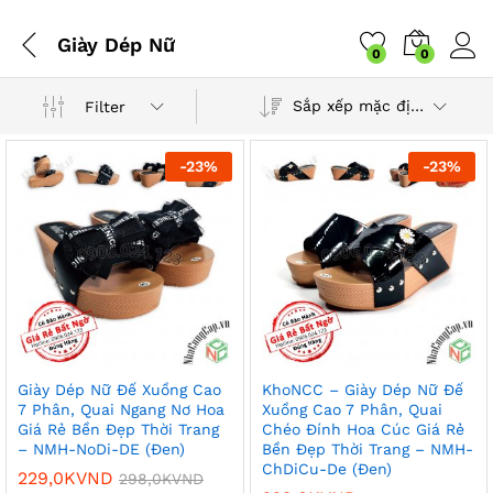
Giày Dép Nữ
0
0
Sắp xếp mặc định
Filter
-
23
%
-
23
%
Giày Dép Nữ Đế Xuồng Cao
KhoNCC – Giày Dép Nữ Đế
7 Phân, Quai Ngang Nơ Hoa
Xuồng Cao 7 Phân, Quai
Giá Rẻ Bền Đẹp Thời Trang
Chéo Đính Hoa Cúc Giá Rẻ
– NMH-NoDi-DE (Đen)
Bền Đẹp Thời Trang – NMH-
ChDiCu-De (Đen)
229,0K
VND
298,0K
VND