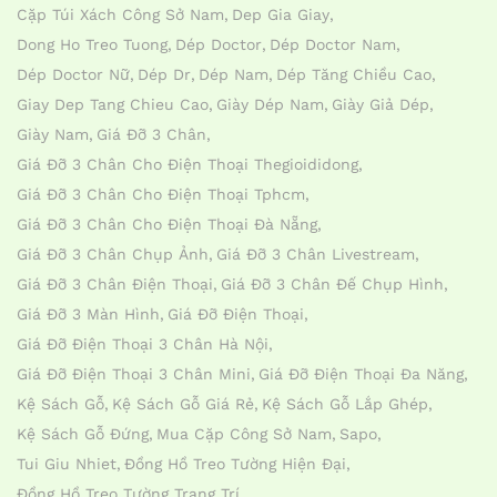
Cặp Túi Xách Công Sở Nam
Dep Gia Giay
Dong Ho Treo Tuong
Dép Doctor
Dép Doctor Nam
Dép Doctor Nữ
Dép Dr
Dép Nam
Dép Tăng Chiều Cao
Giay Dep Tang Chieu Cao
Giày Dép Nam
Giày Giả Dép
Giày Nam
Giá Đỡ 3 Chân
Giá Đỡ 3 Chân Cho Điện Thoại Thegioididong
Giá Đỡ 3 Chân Cho Điện Thoại Tphcm
Giá Đỡ 3 Chân Cho Điện Thoại Đà Nẵng
Giá Đỡ 3 Chân Chụp Ảnh
Giá Đỡ 3 Chân Livestream
Giá Đỡ 3 Chân Điện Thoại
Giá Đỡ 3 Chân Đế Chụp Hình
Giá Đỡ 3 Màn Hình
Giá Đỡ Điện Thoại
Giá Đỡ Điện Thoại 3 Chân Hà Nội
Giá Đỡ Điện Thoại 3 Chân Mini
Giá Đỡ Điện Thoại Đa Năng
Kệ Sách Gỗ
Kệ Sách Gỗ Giá Rẻ
Kệ Sách Gỗ Lắp Ghép
Kệ Sách Gỗ Đứng
Mua Cặp Công Sở Nam
Sapo
Tui Giu Nhiet
Đồng Hồ Treo Tường Hiện Đại
Đồng Hồ Treo Tường Trang Trí