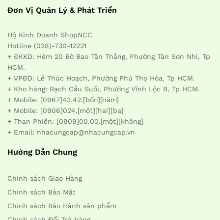
Đơn Vị Quản Lý & Phát Triển
Hộ Kinh Doanh ShopNCC
Hotline (028)-730-12221
+ ĐKKD: Hẻm 20 Bờ Bao Tân Thắng, Phường Tân Sơn Nhì, Tp
HCM.
+ VPĐD: Lê Thúc Hoạch, Phường Phú Thọ Hòa, Tp HCM.
+ Kho hàng: Rạch Cầu Suối, Phường Vĩnh Lộc B, Tp HCM.
+ Mobile: [0967]43.42.[bốn][năm]
+ Mobile: [0906]024.[một][hai][ba]
+ Than Phiền: [0909]00.00.[một][không]
+ Email: nhacungcap@nhacungcap.vn
Hướng Dẫn Chung
Chính sách Giao Hàng
Chính sách Bảo Mật
Chính sách Bảo Hành sản phẩm
Chính sách Đổi Trả hàng