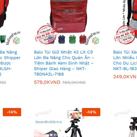
 Đa Năng
Balo Túi Giữ Nhiệt 42 Lít Cỡ
Balo Túi Xá
c Shipper
Lớn Đa Năng Cho Quán Ăn –
Lớn Nhiều 
 Được
Tiệm Bánh Kem Sinh Nhật –
Cho Du Lịc
BLGH-
Shiper Giao Hàng – NKT-
NKT-BL-183
)
TBDN42L-7188
249,0K
VN
579,0K
VND
VND
789,0K
VND
249,0K
VN
579,0K
VND
VND
789,0K
VND
-
14
%
-
14
%