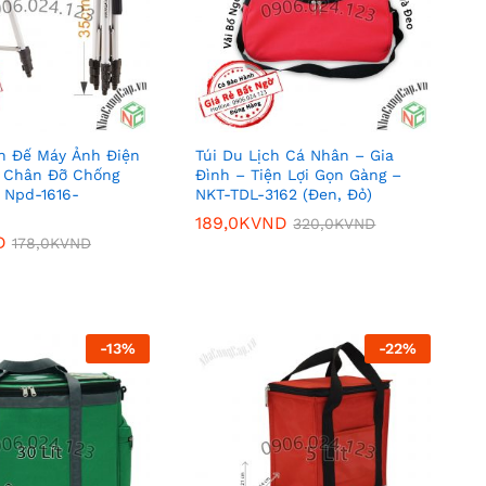
n Đế Máy Ảnh Điện
Túi Du Lịch Cá Nhân – Gia
3 Chân Đỡ Chống
Đình – Tiện Lợi Gọn Gàng –
 Npd-1616-
NKT-TDL-3162 (Đen, Đỏ)
189,0K
VND
320,0K
VND
D
D
178,0K
178,0K
VND
VND
189,0K
VND
320,0K
VND
-
13
%
-
22
%