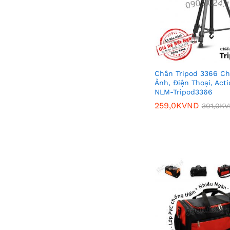
Chân Tripod 3366 C
Ảnh, Điện Thoại, Act
NLM-Tripod3366
259,0K
259,0K
VND
VND
301,0K
301,0K
V
V