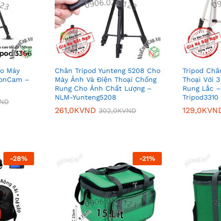
ho Máy
Chân Tripod Yunteng 5208 Cho
Tripod Châ
ionCam –
Máy Ảnh Và Điện Thoại Chống
Thoại Với 
Rung Cho Ảnh Chất Lượng –
Rung Lắc –
NLM-Yunteng5208
Tripod3310
ND
ND
261,0K
261,0K
VND
VND
129,0K
129,0K
VN
VN
302,0K
302,0K
VND
VND
-
28
%
-
21
%