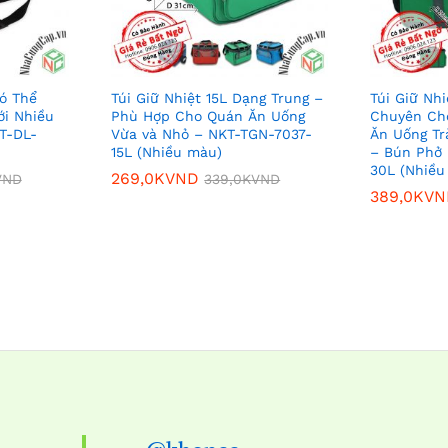
ó Thể
Túi Giữ Nhiệt 15L Dạng Trung –
Túi Giữ Nhi
ới Nhiều
Phù Hợp Cho Quán Ăn Uống
Chuyên Ch
T-DL-
Vừa và Nhỏ – NKT-TGN-7037-
Ăn Uống Tr
15L (Nhiều màu)
– Bún Phở
30L (Nhiều
269,0K
VND
VND
339,0K
VND
389,0K
VN
269,0K
VND
VND
339,0K
VND
389,0K
VN