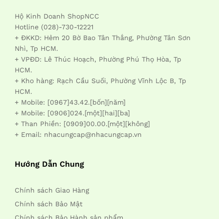
Hộ Kinh Doanh ShopNCC
Hotline (028)-730-12221
+ ĐKKD: Hẻm 20 Bờ Bao Tân Thắng, Phường Tân Sơn
Nhì, Tp HCM.
+ VPĐD: Lê Thúc Hoạch, Phường Phú Thọ Hòa, Tp
HCM.
+ Kho hàng: Rạch Cầu Suối, Phường Vĩnh Lộc B, Tp
HCM.
+ Mobile: [0967]43.42.[bốn][năm]
+ Mobile: [0906]024.[một][hai][ba]
+ Than Phiền: [0909]00.00.[một][không]
+ Email: nhacungcap@nhacungcap.vn
Hướng Dẫn Chung
Chính sách Giao Hàng
Chính sách Bảo Mật
Chính sách Bảo Hành sản phẩm