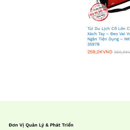
Túi Du Lịch Cỡ Lớn C
Xách Tay – Đeo Vai V
Ngăn Tiện Dụng – NK
3597B
259,0K
VND
360,0K
259,0K
VND
360,0K
Đơn Vị Quản Lý & Phát Triển