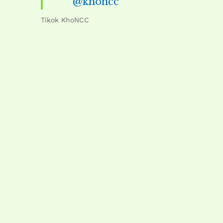
@khoncc
Tikok KhoNCC