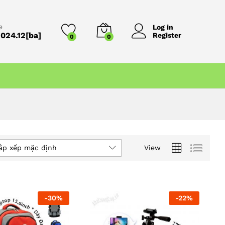
e
Log in
024.12[ba]
Register
0
0
ắp xếp mặc định
View
-
30
%
-
22
%