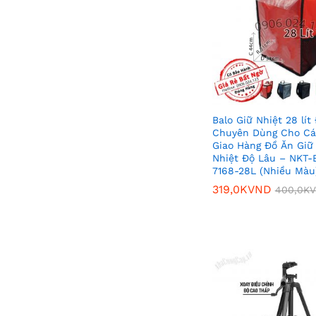
Balo Giữ Nhiệt 28 lít
Chuyên Dùng Cho Cá
Giao Hàng Đồ Ăn Giữ
Nhiệt Độ Lâu – NKT-
7168-28L (Nhiều Màu
319,0K
VND
400,0K
319,0K
VND
400,0K