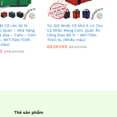
ệt Cỡ Lớn 30 lít
Túi Giữ Nhiệt Cỡ Nhỏ 5 Lít Cho
o Quán – Nhà Hàng
Cá Nhân Mang Cơm, Quán Ăn
à Sữa – Cafe – Cơm
Uống Giao Đồ Ít – NKT-TGN-
 – NKT-TGN-7039-
7042-5L (Nhiều màu)
 màu)
69,0K
69,0K
VND
VND
89,0K
89,0K
VND
VND
D
448,0K
VND
D
448,0K
VND
Thẻ sản phẩm