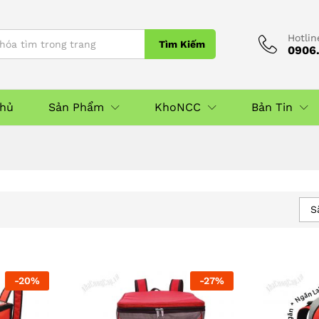
Hotlin
Tìm Kiếm
0906.
Chủ
Sản Phẩm
KhoNCC
Bản Tin
S
-
20
%
-
27
%