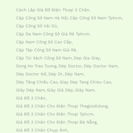
Cách Lắp Giá Đỡ Điện Thoại 3 Chân
Cặp Công Sở Nam Hà Nội
Cặp Công Sở Nam Tphcm
Cặp Công Sở Vải Dù
Cặp Da Nam Công Sở Giá Rẻ Tphcm
Cặp Nam Công Sở Cao Cấp
Cặp Táp Công Sở Nam Giá Rẻ
Cặp Túi Xách Công Sở Nam
Dep Gia Giay
Dong Ho Treo Tuong
Dép Doctor
Dép Doctor Nam
Dép Doctor Nữ
Dép Dr
Dép Nam
Dép Tăng Chiều Cao
Giay Dep Tang Chieu Cao
Giày Dép Nam
Giày Giả Dép
Giày Nam
Giá Đỡ 3 Chân
Giá Đỡ 3 Chân Cho Điện Thoại Thegioididong
Giá Đỡ 3 Chân Cho Điện Thoại Tphcm
Giá Đỡ 3 Chân Cho Điện Thoại Đà Nẵng
Giá Đỡ 3 Chân Chụp Ảnh