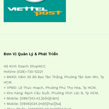
Đơn Vị Quản Lý & Phát Triển
Hộ Kinh Doanh ShopNCC
Hotline (028)-730-12221
+ ĐKKD: Hẻm 20 Bờ Bao Tân Thắng, Phường Tân Sơn Nhì, Tp
HCM.
+ VPĐD: Lê Thúc Hoạch, Phường Phú Thọ Hòa, Tp HCM.
+ Kho hàng: Rạch Cầu Suối, Phường Vĩnh Lộc B, Tp HCM.
+ Mobile: [0967]43.42.[bốn][năm]
+ Mobile: [0906]024.[một][hai][ba]
+ Than Phiền: [0909]00.00.[một][không]