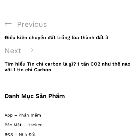
Previous
Previous
Điều
Post
Điều kiện chuyển đất trồng lúa thành đất ở
hướng
Next
Next
bài
Post
viết
Tìm hiểu Tín chỉ carbon là gì? 1 tấn CO2 như thế nào
với 1 tín chỉ Carbon
Danh Mục Sản Phẩm
App – Phần mềm
Bảo Mật – Hacker
BĐS – Nhà Đất