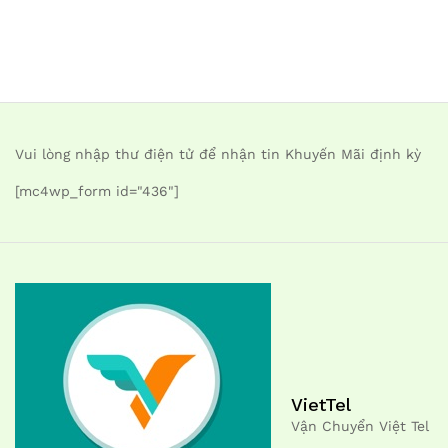
Vui lòng nhập thư điện tử để nhận tin Khuyến Mãi định kỳ
[mc4wp_form id="436"]
VietTel
Vận Chuyển Việt Tel