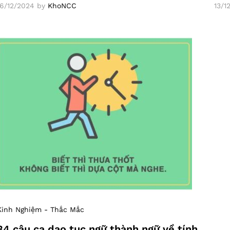
16/12/2024
by
KhoNCC
13/1
Kinh Nghiệm - Thắc Mắc
34 câu ca dao tục ngữ thành ngữ về tính