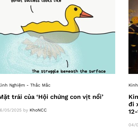
Kinh Nghiệm - Thắc Mắc
Kinh
Mặt trái của ‘Hội chứng con vịt nổi’
Kin
đi 
16/05/2025
by
KhoNCC
12-
04/0