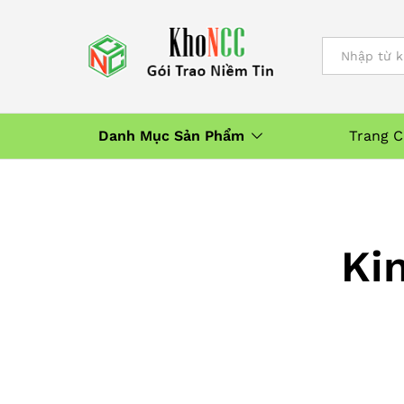
All
Danh Mục Sản Phẩm
Trang 
Ki