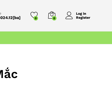
e
Log in
024.12[ba]
Register
0
0
Mắc