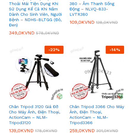
Thoải Mái Tiện Dụng Khi
380 – Âm Thanh Sống
Sử Dụng Kể Cả Khi Nằm
Động – NLVQ-833-
Dành Cho Sinh Viên, Người
LVTR380
Bệnh – NDHS-BLTGG (Đỏ,
109,0K
VND
138,0K
VND
Đen)
349,0K
VND
578,0K
VND
-
22
%
-
14
%
Chân Tripod 3120 Giá Đỡ
Chân Tripod 3366 Cho Máy
Cho Máy Ảnh, Điện Thoại,
Ảnh, Điện Thoại,
ActionCam – NLM-
ActionCam – NLM-
Tripod3120
Tripod3366
139,0K
VND
259,0K
VND
178,0K
VND
301,0K
VND