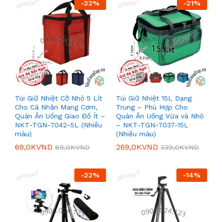
-
22
%
-
21
%
Túi Giữ Nhiệt Cỡ Nhỏ 5 Lít
Túi Giữ Nhiệt 15L Dạng
Cho Cá Nhân Mang Cơm,
Trung – Phù Hợp Cho
Quán Ăn Uống Giao Đồ Ít –
Quán Ăn Uống Vừa và Nhỏ
NKT-TGN-7042-5L (Nhiều
– NKT-TGN-7037-15L
màu)
(Nhiều màu)
69,0K
VND
269,0K
VND
89,0K
VND
339,0K
VND
-
22
%
-
14
%