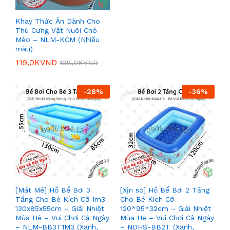
Khay Thức Ăn Dành Cho
Thú Cưng Vật Nuôi Chó
Mèo – NLM-KCM (Nhiều
màu)
119,0K
VND
198,0K
VND
-
28
%
-
36
%
[Mát Mẻ] Hồ Bể Bơi 3
[Xịn sò] Hồ Bể Bơi 2 Tầng
Tầng Cho Bé Kích Cỡ 1m3
Cho Bé Kích Cỡ
130x85x55cm – Giải Nhiệt
120*95*32cm – Giải Nhiệt
Mùa Hè – Vui Chơi Cả Ngày
Mùa Hè – Vui Chơi Cả Ngày
– NLM-BB3T1M3 (Xanh,
– NDHS-BB2T (Xanh,