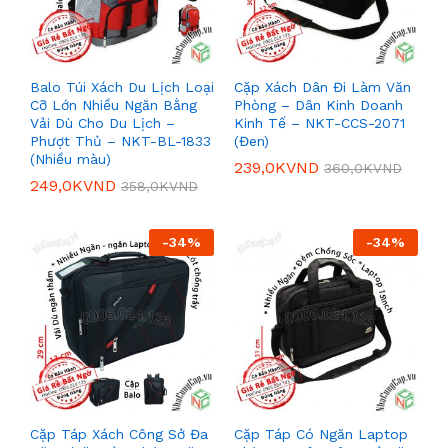
Balo Túi Xách Du Lịch Loại
Cặp Xách Dân Đi Làm Văn
Cỡ Lớn Nhiều Ngăn Bằng
Phòng – Dân Kinh Doanh
Vải Dù Cho Du Lịch –
Kinh Tế – NKT-CCS-2071
Phượt Thủ – NKT-BL-1833
(Đen)
(Nhiều màu)
239,0K
VND
360,0K
VND
249,0K
VND
358,0K
VND
-
34
%
-
34
%
Cặp Táp Xách Công Sở Đa
Cặp Táp Có Ngăn Laptop