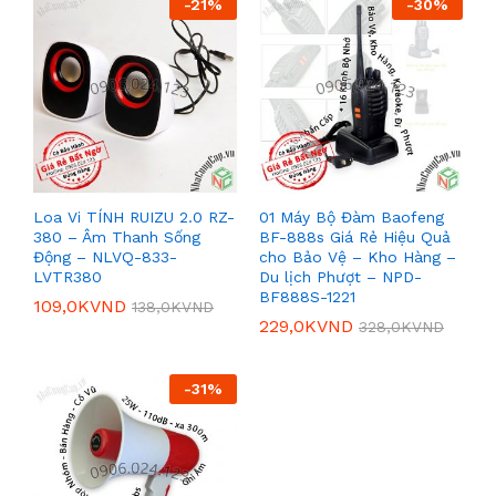
-
21
%
-
30
%
Loa Vi TÍNH RUIZU 2.0 RZ-
01 Máy Bộ Đàm Baofeng
380 – Âm Thanh Sống
BF-888s Giá Rẻ Hiệu Quả
Động – NLVQ-833-
cho Bảo Vệ – Kho Hàng –
LVTR380
Du lịch Phượt – NPD-
BF888S-1221
109,0K
VND
138,0K
VND
229,0K
VND
328,0K
VND
-
31
%