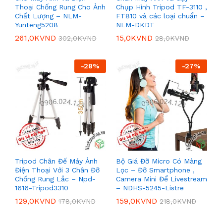
Thoại Chống Rung Cho Ảnh
Chụp Hình Tripod TF-3110 ,
Chất Lượng – NLM-
FT810 và các loại chuẩn –
Yunteng5208
NLM-DKDT
261,0K
VND
15,0K
VND
302,0K
VND
28,0K
VND
-
28
%
-
27
%
Tripod Chân Đế Máy Ảnh
Bộ Giá Đỡ Micro Có Màng
Điện Thoại Với 3 Chân Đỡ
Lọc – Đỡ Smartphone ,
Chống Rung Lắc – Npd-
Camera Mini Để Livestream
1616-Tripod3310
– NDHS-5245-Listre
129,0K
VND
159,0K
VND
178,0K
VND
218,0K
VND