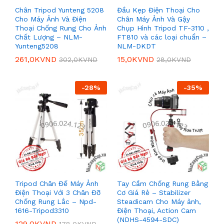
Chân Tripod Yunteng 5208
Đầu Kẹp Điện Thoại Cho
Cho Máy Ảnh Và Điện
Chân Máy Ảnh Và Gậy
Thoại Chống Rung Cho Ảnh
Chụp Hình Tripod TF-3110 ,
Chất Lượng – NLM-
FT810 và các loại chuẩn –
Yunteng5208
NLM-DKDT
261,0K
VND
15,0K
VND
302,0K
VND
28,0K
VND
-
28
%
-
35
%
Tripod Chân Đế Máy Ảnh
Tay Cầm Chống Rung Bằng
Điện Thoại Với 3 Chân Đỡ
Cơ Giá Rẻ – Stabilizer
Chống Rung Lắc – Npd-
Steadicam Cho Máy ảnh,
1616-Tripod3310
Điện Thoại, Action Cam
(NDHS-4594-SDC)
129,0K
VND
178,0K
VND