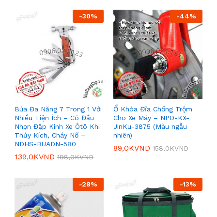
-
30
%
-
44
%
Búa Đa Năng 7 Trong 1 Với
Ổ Khóa Đĩa Chống Trộm
Nhiều Tiện Ích – Có Đầu
Cho Xe Máy – NPD-KX-
Nhọn Đập Kính Xe Ôtô Khi
JinKu-3875 (Màu ngẫu
Thủy Kích, Cháy Nổ –
nhiên)
NDHS-BUADN-580
89,0K
VND
158,0K
VND
139,0K
VND
198,0K
VND
-
28
%
-
13
%