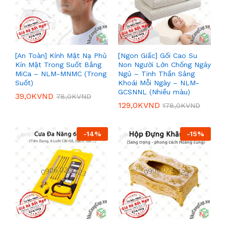
[An Toàn] Kính Mặt Nạ Phủ
[Ngon Giấc] Gối Cao Su
Kín Mặt Trong Suốt Bằng
Non Người Lớn Chống Ngáy
MiCa – NLM-MNMC (Trong
Ngủ – Tinh Thần Sảng
Suốt)
Khoái Mỗi Ngày – NLM-
GCSNNL (Nhiều màu)
39,0K
VND
78,0K
VND
129,0K
VND
178,0K
VND
-
14
%
-
15
%