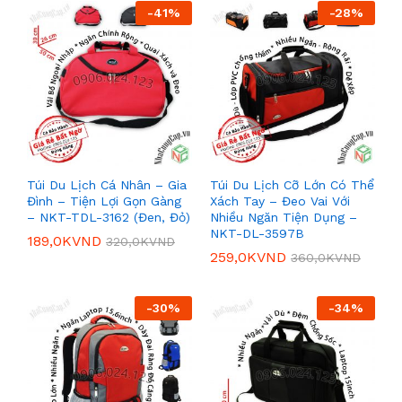
-
41
%
-
28
%
Túi Du Lịch Cá Nhân – Gia
Túi Du Lịch Cỡ Lớn Có Thể
Đình – Tiện Lợi Gọn Gàng
Xách Tay – Đeo Vai Với
– NKT-TDL-3162 (Đen, Đỏ)
Nhiều Ngăn Tiện Dụng –
NKT-DL-3597B
189,0K
VND
320,0K
VND
259,0K
VND
360,0K
VND
-
30
%
-
34
%