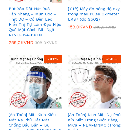
Bút Xóa Đốt Nút Ruồi –
[Y tế] Máy đo nồng độ oxy
Tàn Nhang – Mụn Cóc –
trong máu Pulse Oximeter
Thịt Dư – Có Đèn Led
LK87 (đo SpO2)
Hiển Thị Tự Làm Đẹp Hiệu
159,0K
VND
248,0K
VND
Quả Một Cách Bất Ngờ –
NLVQ-324-BXTN
259,0K
VND
308,0K
VND
-
41
%
-
50
%
[An Toàn] Mắt Kính Kiểu
[An Toàn] Kính Mặt Nạ Phủ
Mặt Nạ Phủ Hết Mặt
Kín Mặt Trong Suốt Bằng
Chống Dầu Bắn – Bụi
MiCa – NLM-MNMC (Trong