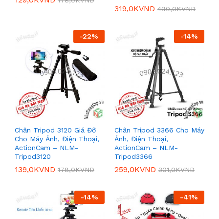
319,0K
VND
490,0K
VND
-
22
%
-
14
%
Chân Tripod 3120 Giá Đỡ
Chân Tripod 3366 Cho Máy
Cho Máy Ảnh, Điện Thoại,
Ảnh, Điện Thoại,
ActionCam – NLM-
ActionCam – NLM-
Tripod3120
Tripod3366
139,0K
VND
259,0K
VND
178,0K
VND
301,0K
VND
-
14
%
-
41
%