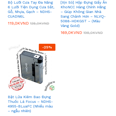
Bộ Lưỡi Cưa Tay Đa Năng
[Xịn Sò] Hộp Đựng Giấy Ăn
6 Lưỡi Tiện Dụng Cưa Sắt,
KhoNCC Hàng Chính Hãng
Gỗ, Nhựa, Gạch – NDHS-
– Giúp Không Gian Nhà
CUADN6L
Sang Chảnh Hơn – NLVQ-
5088-HDKGST – (Màu
119,0K
VND
138,0K
VND
Vàng Gold)
169,0K
VND
198,0K
VND
-
25
%
Bật Lửa Kiêm Bao Đựng
Thuốc Lá Focus – NDHS-
4955-BLuaFC (Nhiều màu
– ngẫu nhiên)