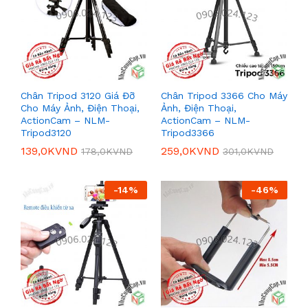
Chân Tripod 3120 Giá Đỡ
Chân Tripod 3366 Cho Máy
Cho Máy Ảnh, Điện Thoại,
Ảnh, Điện Thoại,
ActionCam – NLM-
ActionCam – NLM-
Tripod3120
Tripod3366
139,0K
VND
259,0K
VND
178,0K
VND
301,0K
VND
-
14
%
-
46
%