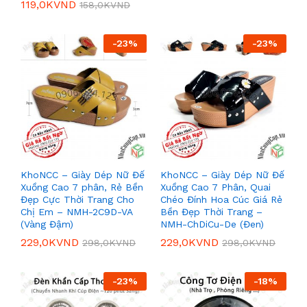
119,0K
VND
158,0K
VND
-
23
%
-
23
%
KhoNCC – Giày Dép Nữ Đế
KhoNCC – Giày Dép Nữ Đế
Xuồng Cao 7 phân, Rẻ Bền
Xuồng Cao 7 Phân, Quai
Đẹp Cực Thời Trang Cho
Chéo Đính Hoa Cúc Giá Rẻ
Chị Em – NMH-2C9D-VA
Bền Đẹp Thời Trang –
(Vàng Đậm)
NMH-ChDiCu-De (Đen)
229,0K
VND
229,0K
VND
298,0K
VND
298,0K
VND
-
23
%
-
18
%