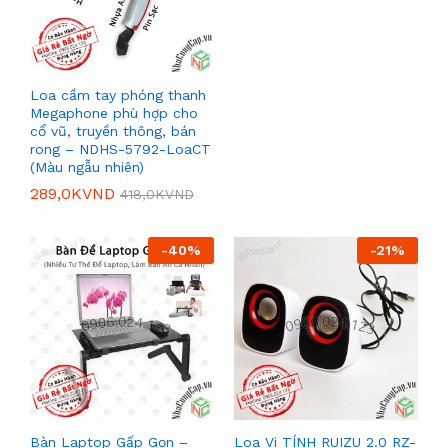
Loa cầm tay phóng thanh
Megaphone phù hợp cho
cổ vũ, truyền thông, bán
rong – NDHS-5792-LoaCT
(Màu ngẫu nhiên)
289,0K
VND
418,0K
VND
-
40
%
-
21
%
Bàn Laptop Gấp Gọn –
Loa Vi TÍNH RUIZU 2.0 RZ-