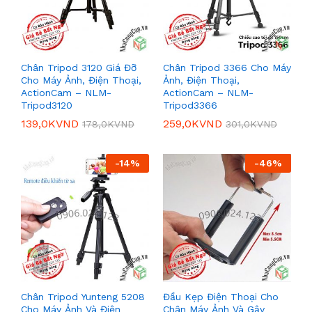
Chân Tripod 3120 Giá Đỡ
Chân Tripod 3366 Cho Máy
Cho Máy Ảnh, Điện Thoại,
Ảnh, Điện Thoại,
ActionCam – NLM-
ActionCam – NLM-
Tripod3120
Tripod3366
139,0K
VND
259,0K
VND
178,0K
VND
301,0K
VND
-
14
%
-
46
%
Chân Tripod Yunteng 5208
Đầu Kẹp Điện Thoại Cho
Cho Máy Ảnh Và Điện
Chân Máy Ảnh Và Gậy