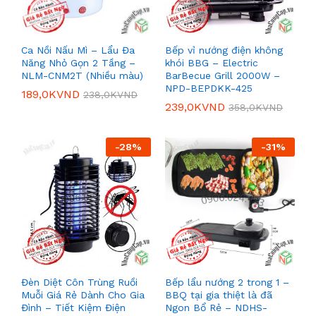
Ca Nồi Nấu Mì – Lẩu Đa
Bếp vỉ nướng điện không
Năng Nhỏ Gọn 2 Tầng –
khói BBG – Electric
NLM-CNM2T (Nhiều màu)
BarBecue Grill 2000W –
NPD-BEPDKK-425
189,0K
VND
238,0K
VND
239,0K
VND
358,0K
VND
-
28
%
-
31
%
Đèn Diệt Côn Trùng Ruồi
Bếp lẩu nướng 2 trong 1 –
Muỗi Giá Rẻ Dành Cho Gia
BBQ tại gia thiệt là đã
Đình – Tiết Kiệm Điện
Ngon Bổ Rẻ – NDHS-