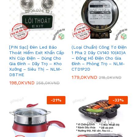
[PIN Sạc] Đèn Led Báo
(Loại Chuẩn) Công Tơ Điện
Thoát Hiểm Exit Khẩn Cấp
1 Pha 2 Dây CV140 10(40)A
Khi Cúp Điện – Dùng Cho
– Đồng Hồ Điện Cho Gia
Gia Đình – Dãy Trọ – Kho
Đình – Phòng Trọ – NLM-
Xưởng – Siêu Thị – NLM-
CTD1P2D
DBTHE
179,0K
VND
218,0K
VND
198,0K
VND
258,0K
VND
-
21
%
-
33
%