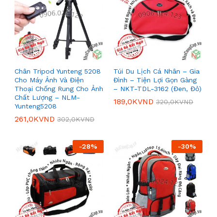
Chân Tripod Yunteng 5208
Túi Du Lịch Cá Nhân – Gia
Cho Máy Ảnh Và Điện
Đình – Tiện Lợi Gọn Gàng
Thoại Chống Rung Cho Ảnh
– NKT-TDL-3162 (Đen, Đỏ)
Chất Lượng – NLM-
189,0K
VND
320,0K
VND
Yunteng5208
261,0K
VND
302,0K
VND
-
28
%
-
30
%