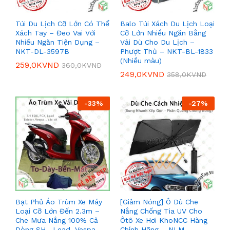
Túi Du Lịch Cỡ Lớn Có Thể
Balo Túi Xách Du Lịch Loại
Xách Tay – Đeo Vai Với
Cỡ Lớn Nhiều Ngăn Bằng
Nhiều Ngăn Tiện Dụng –
Vải Dù Cho Du Lịch –
NKT-DL-3597B
Phượt Thủ – NKT-BL-1833
(Nhiều màu)
259,0K
VND
360,0K
VND
249,0K
VND
358,0K
VND
-
33
%
-
27
%
Bạt Phủ Áo Trùm Xe Máy
[Giảm Nóng] Ô Dù Che
Loại Cỡ Lớn Đến 2.3m –
Nắng Chống Tia UV Cho
Che Mưa Nắng 100% Cả
Ôtô Xe Hơi KhoNCC Hàng
Dòng SH , Lead, Vespa –
Chính Hãng – NLM-