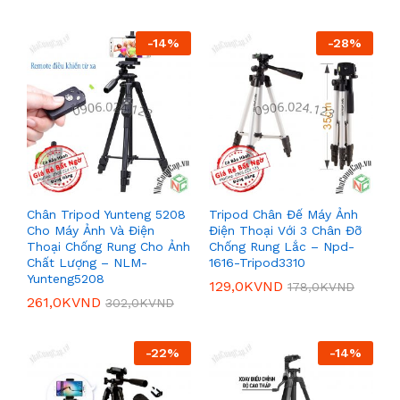
-
14
%
-
28
%
Chân Tripod Yunteng 5208
Tripod Chân Đế Máy Ảnh
Cho Máy Ảnh Và Điện
Điện Thoại Với 3 Chân Đỡ
Thoại Chống Rung Cho Ảnh
Chống Rung Lắc – Npd-
Chất Lượng – NLM-
1616-Tripod3310
Yunteng5208
129,0K
VND
178,0K
VND
261,0K
VND
302,0K
VND
-
22
%
-
14
%