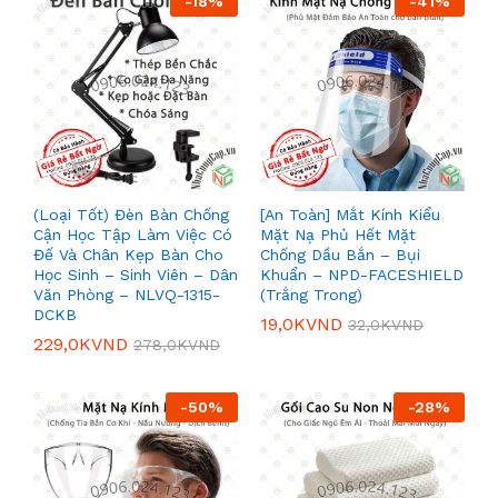
-
18
%
-
41
%
(Loại Tốt) Đèn Bàn Chống
[An Toàn] Mắt Kính Kiểu
Cận Học Tập Làm Việc Có
Mặt Nạ Phủ Hết Mặt
Đế Và Chân Kẹp Bàn Cho
Chống Dầu Bắn – Bụi
Học Sinh – Sinh Viên – Dân
Khuẩn – NPD-FACESHIELD
Văn Phòng – NLVQ-1315-
(Trắng Trong)
DCKB
19,0K
VND
32,0K
VND
229,0K
VND
278,0K
VND
-
50
%
-
28
%