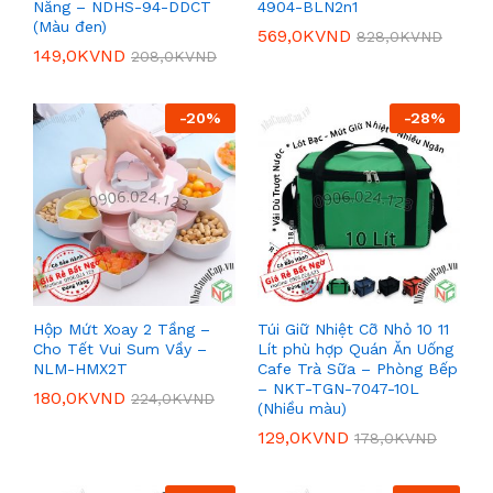
Năng – NDHS-94-DDCT
4904-BLN2n1
(Màu đen)
569,0K
VND
828,0K
VND
149,0K
VND
208,0K
VND
-
20
%
-
28
%
Hộp Mứt Xoay 2 Tầng –
Túi Giữ Nhiệt Cỡ Nhỏ 10 11
Cho Tết Vui Sum Vầy –
Lít phù hợp Quán Ăn Uống
NLM-HMX2T
Cafe Trà Sữa – Phòng Bếp
– NKT-TGN-7047-10L
180,0K
VND
224,0K
VND
(Nhiều màu)
129,0K
VND
178,0K
VND