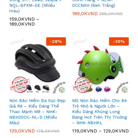
NQL-BPXM-DE (Nhiều
DCCNXH (Đen Trắng)
màu)
189,0K
VND
258,0K
VND
159,0K
VND
–
189,0K
VND
-
28
%
-
30
%
Nón Bảo Hiểm Ba Sọc Đẹp
Mũ Nón Bảo Hiểm Cho Bé
Giá Rẻ – Kiểu Dáng Thể
Trẻ Nhỏ & Người Lớn –
Thao Mạnh Mẽ – NHK-
Kiểu Dáng Khủng Long
NBH3SOC-NL-D (Nhiều
Đang Hot Trên Thị Trường
Màu)
– NHK-NBHKL
129,0K
VND
119,0K
VND
–
129,0K
VND
178,0K
VND