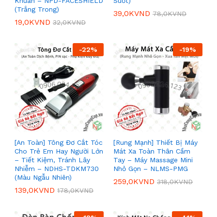
Khuẩn – NPD-FACESHIELD
Suốt)
(Trắng Trong)
39,0K
VND
78,0K
VND
19,0K
VND
32,0K
VND
-
22
%
-
19
%
[An Toàn] Tông Đơ Cắt Tóc
[Rung Mạnh] Thiết Bị Máy
Cho Trẻ Em Hay Người Lớn
Mát Xa Toàn Thân Cầm
– Tiết Kiệm, Tránh Lây
Tay – Máy Massage Mini
Nhiễm – NDHS-TDKM730
Nhỏ Gọn – NLMS-PMG
(Màu Ngẫu Nhiên)
259,0K
VND
318,0K
VND
139,0K
VND
178,0K
VND