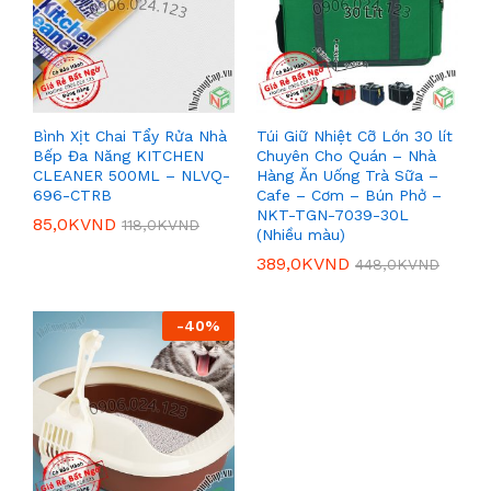
Bình Xịt Chai Tẩy Rửa Nhà
Túi Giữ Nhiệt Cỡ Lớn 30 lít
Bếp Đa Năng KITCHEN
Chuyên Cho Quán – Nhà
CLEANER 500ML – NLVQ-
Hàng Ăn Uống Trà Sữa –
696-CTRB
Cafe – Cơm – Bún Phở –
NKT-TGN-7039-30L
85,0K
VND
118,0K
VND
(Nhiều màu)
389,0K
VND
448,0K
VND
-
40
%