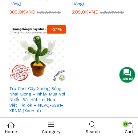
Hồng)
Hồng)
389,0K
VND
209,0K
VND
538,0K
VND
328,0K
VND
-
21
%
Trò Chơi Cây Xương Rồng
Nhại Giọng – Nhảy Múa Với
Nhiều Bài Hát Lời Hoa –
Việt TikTok – NLVQ-5291-
XRNM (Xanh lá)
189,0K
VND
238,0K
VND
0
Home
Category
Search
Cart
-
16
%