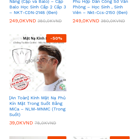
Năng (Cặp và Balo) – Cặp
Phù Hợp Dân Công Sở Văn
Balo Học Sinh Cấp 2 Cấp 3
Phòng – Học Sinh , Sinh
– NKT-CDN-2148 (Đen)
Viên – Nkt-Ccs-2150 (Đen)
249,0K
VND
249,0K
VND
380,0K
VND
380,0K
VND
-
50
%
[An Toàn] Kính Mặt Nạ Phủ
Kín Mặt Trong Suốt Bằng
MiCa – NLM-MNMC (Trong
Suốt)
39,0K
VND
78,0K
VND