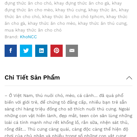
đựng thức ăn cho chó
,
khay đựng thức ăn cho gà
,
khay
NLM-
đựng thức ăn cho mèo
,
khay thú cưng
,
khay thức ăn
,
khay
KCM
thức ăn cho chó
,
khay thức ăn cho chó tphcm
,
khay thức
(Nhiều
ăn cho gà
,
khay thức ăn cho mèo
,
khay thức ăn thú cưng
,
màu)
mua khay thức ăn cho chó
quantity
Brand:
KhoNCC
Chi Tiết Sản Phẩm
– Ở Việt Nam, thú nuôi chó, mèo, cá cảnh… đã quá phổ
biến với giới trẻ, để chứng tỏ đẳng cấp, nhiều bạn trẻ sẵn
sàng chi hàng triệu đồng cho sở thích nuôi thú cưng. Ngoài
những con vật hiền lành, đẹp mắt, teen còn săn lùng những
loài cá tính mạnh như rết khổng lồ, rắn sữa, nhện sát thủ,
rồng đất… Thú cưng càng quái, càng độc càng thể hiện độ
chơi của chủ nhân và nhiều trong số những con vật cưng