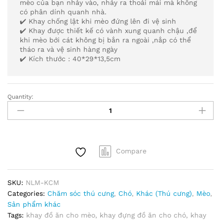
mèo của bạn nhảy vào, nhảy ra thoải mái mà không
có phân dính quanh nhà.
✔️ Khay chống lật khi mèo đứng lên đi vệ sinh
✔️ Khay được thiết kế có vành xung quanh chậu ,để
khi mèo bới cát không bị bắn ra ngoài ,nắp có thể
tháo ra và vệ sinh hàng ngày
✔️ Kích thước : 40*29*13,5cm
Quantity:
Khay
Thức
Ăn
Dành
Cho
Compare
Thú
Cưng
Vật
SKU:
NLM-KCM
Nuôi
Categories:
Chăm sóc thú cưng
,
Chó
,
Khác (Thú cưng)
,
Mèo
,
Chó
Sản phẩm khác
Mèo
Tags:
khay đồ ăn cho mèo
,
khay đựng đồ ăn cho chó
,
khay
-