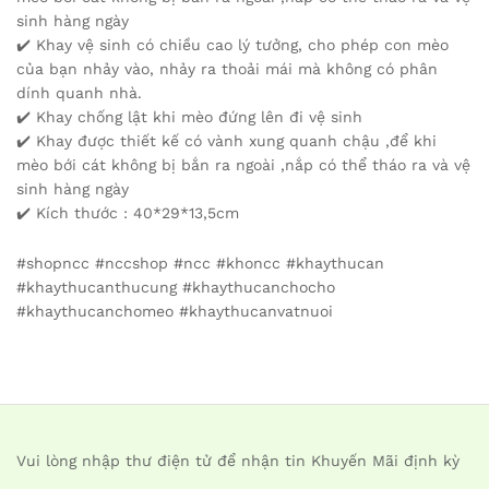
sinh hàng ngày
✔️ Khay vệ sinh có chiều cao lý tưởng, cho phép con mèo
của bạn nhảy vào, nhảy ra thoải mái mà không có phân
dính quanh nhà.
✔️ Khay chống lật khi mèo đứng lên đi vệ sinh
✔️ Khay được thiết kế có vành xung quanh chậu ,để khi
mèo bới cát không bị bắn ra ngoài ,nắp có thể tháo ra và vệ
sinh hàng ngày
✔️ Kích thước : 40*29*13,5cm
#shopncc #nccshop #ncc #khoncc #khaythucan
#khaythucanthucung #khaythucanchocho
#khaythucanchomeo #khaythucanvatnuoi
Vui lòng nhập thư điện tử để nhận tin Khuyến Mãi định kỳ