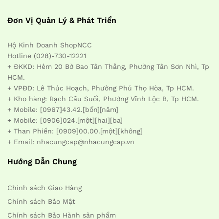
Đơn Vị Quản Lý & Phát Triển
Hộ Kinh Doanh ShopNCC
Hotline (028)-730-12221
+ ĐKKD: Hẻm 20 Bờ Bao Tân Thắng, Phường Tân Sơn Nhì, Tp
HCM.
+ VPĐD: Lê Thúc Hoạch, Phường Phú Thọ Hòa, Tp HCM.
+ Kho hàng: Rạch Cầu Suối, Phường Vĩnh Lộc B, Tp HCM.
+ Mobile: [0967]43.42.[bốn][năm]
+ Mobile: [0906]024.[một][hai][ba]
+ Than Phiền: [0909]00.00.[một][không]
+ Email: nhacungcap@nhacungcap.vn
Hướng Dẫn Chung
Chính sách Giao Hàng
Chính sách Bảo Mật
Chính sách Bảo Hành sản phẩm