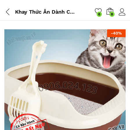
Khay Thức Ăn Dành Cho Thú Cưng Vật Nuôi Chó Mèo – NLM-KCM (Nhiều màu)
0
0
-
40
%