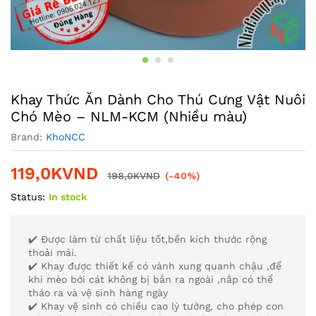
Khay Thức Ăn Dành Cho Thú Cưng Vật Nuôi
Chó Mèo – NLM-KCM (Nhiều màu)
Brand:
KhoNCC
119,0K
VND
198,0K
VND
(-40%)
Status:
In stock
✔️ Được làm từ chất liệu tốt,bền kích thước rộng
thoải mái.
✔️ Khay được thiết kế có vành xung quanh chậu ,để
khi mèo bới cát không bị bắn ra ngoài ,nắp có thể
tháo ra và vệ sinh hàng ngày
✔️ Khay vệ sinh có chiều cao lý tưởng, cho phép con