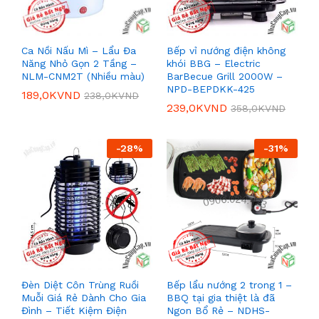
Ca Nồi Nấu Mì – Lẩu Đa
Bếp vỉ nướng điện không
Năng Nhỏ Gọn 2 Tầng –
khói BBG – Electric
NLM-CNM2T (Nhiều màu)
BarBecue Grill 2000W –
NPD-BEPDKK-425
189,0K
VND
238,0K
VND
239,0K
VND
358,0K
VND
-
28
%
-
31
%
Đèn Diệt Côn Trùng Ruồi
Bếp lẩu nướng 2 trong 1 –
Muỗi Giá Rẻ Dành Cho Gia
BBQ tại gia thiệt là đã
Đình – Tiết Kiệm Điện
Ngon Bổ Rẻ – NDHS-