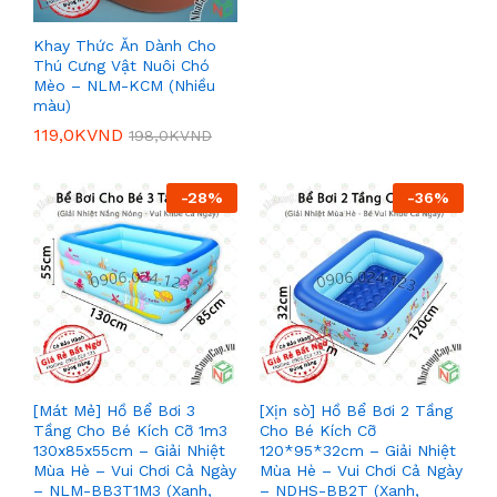
Khay Thức Ăn Dành Cho
Thú Cưng Vật Nuôi Chó
Mèo – NLM-KCM (Nhiều
màu)
119,0K
VND
198,0K
VND
-
28
%
-
36
%
[Mát Mẻ] Hồ Bể Bơi 3
[Xịn sò] Hồ Bể Bơi 2 Tầng
Tầng Cho Bé Kích Cỡ 1m3
Cho Bé Kích Cỡ
130x85x55cm – Giải Nhiệt
120*95*32cm – Giải Nhiệt
Mùa Hè – Vui Chơi Cả Ngày
Mùa Hè – Vui Chơi Cả Ngày
– NLM-BB3T1M3 (Xanh,
– NDHS-BB2T (Xanh,