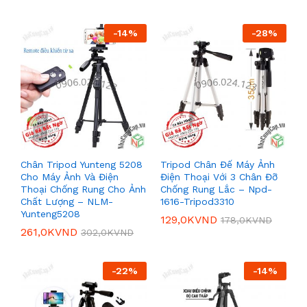
-
14
%
-
28
%
Chân Tripod Yunteng 5208
Tripod Chân Đế Máy Ảnh
Cho Máy Ảnh Và Điện
Điện Thoại Với 3 Chân Đỡ
Thoại Chống Rung Cho Ảnh
Chống Rung Lắc – Npd-
Chất Lượng – NLM-
1616-Tripod3310
Yunteng5208
129,0K
VND
178,0K
VND
261,0K
VND
302,0K
VND
-
22
%
-
14
%