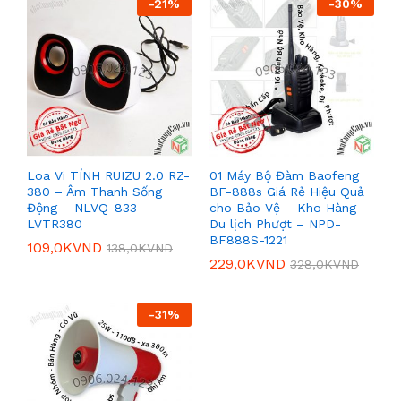
-
21
%
-
30
%
Loa Vi TÍNH RUIZU 2.0 RZ-
01 Máy Bộ Đàm Baofeng
380 – Âm Thanh Sống
BF-888s Giá Rẻ Hiệu Quả
Động – NLVQ-833-
cho Bảo Vệ – Kho Hàng –
LVTR380
Du lịch Phượt – NPD-
BF888S-1221
109,0K
VND
138,0K
VND
229,0K
VND
328,0K
VND
-
31
%