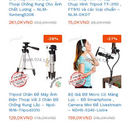
Thoại Chống Rung Cho Ảnh
Chụp Hình Tripod TF-3110 ,
Chất Lượng – NLM-
FT810 và các loại chuẩn –
Yunteng5208
NLM-DKDT
261,0K
VND
15,0K
VND
302,0K
VND
28,0K
VND
-
28
%
-
27
%
Tripod Chân Đế Máy Ảnh
Bộ Giá Đỡ Micro Có Màng
Điện Thoại Với 3 Chân Đỡ
Lọc – Đỡ Smartphone ,
Chống Rung Lắc – Npd-
Camera Mini Để Livestream
1616-Tripod3310
– NDHS-5245-Listre
129,0K
VND
159,0K
VND
178,0K
VND
218,0K
VND