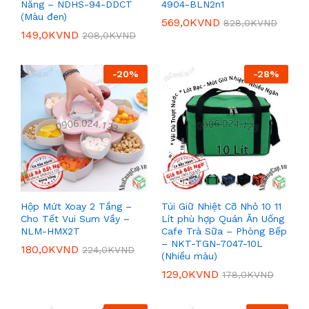
Năng – NDHS-94-DDCT
4904-BLN2n1
(Màu đen)
569,0K
VND
828,0K
VND
149,0K
VND
208,0K
VND
-
20
%
-
28
%
Hộp Mứt Xoay 2 Tầng –
Túi Giữ Nhiệt Cỡ Nhỏ 10 11
Cho Tết Vui Sum Vầy –
Lít phù hợp Quán Ăn Uống
NLM-HMX2T
Cafe Trà Sữa – Phòng Bếp
– NKT-TGN-7047-10L
180,0K
VND
224,0K
VND
(Nhiều màu)
129,0K
VND
178,0K
VND