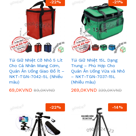
-
22
%
-
21
%
Túi Giữ Nhiệt Cỡ Nhỏ 5 Lít
Túi Giữ Nhiệt 15L Dạng
Cho Cá Nhân Mang Cơm,
Trung – Phù Hợp Cho
Quán Ăn Uống Giao Đồ Ít –
Quán Ăn Uống Vừa và Nhỏ
NKT-TGN-7042-5L (Nhiều
– NKT-TGN-7037-15L
màu)
(Nhiều màu)
69,0K
VND
269,0K
VND
89,0K
VND
339,0K
VND
-
22
%
-
14
%