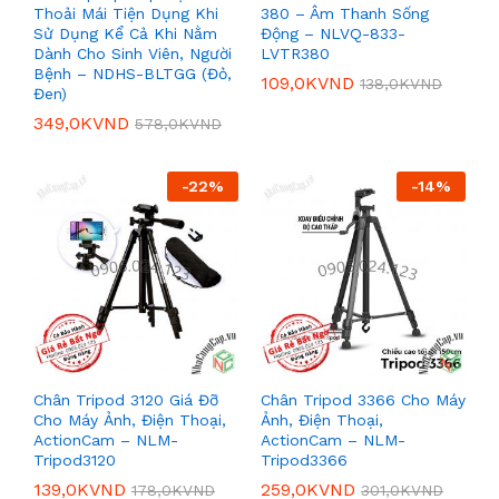
Thoải Mái Tiện Dụng Khi
380 – Âm Thanh Sống
Sử Dụng Kể Cả Khi Nằm
Động – NLVQ-833-
Dành Cho Sinh Viên, Người
LVTR380
Bệnh – NDHS-BLTGG (Đỏ,
109,0K
VND
138,0K
VND
Đen)
349,0K
VND
578,0K
VND
-
22
%
-
14
%
Chân Tripod 3120 Giá Đỡ
Chân Tripod 3366 Cho Máy
Cho Máy Ảnh, Điện Thoại,
Ảnh, Điện Thoại,
ActionCam – NLM-
ActionCam – NLM-
Tripod3120
Tripod3366
139,0K
VND
259,0K
VND
178,0K
VND
301,0K
VND