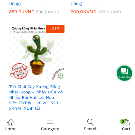
Hồng)
Hồng)
389,0K
VND
209,0K
VND
538,0K
VND
328,0K
VND
-
21
%
Trò Chơi Cây Xương Rồng
Nhại Giọng – Nhảy Múa Với
Nhiều Bài Hát Lời Hoa –
Việt TikTok – NLVQ-5291-
XRNM (Xanh lá)
189,0K
VND
238,0K
VND
0
Home
Category
Search
Cart
-
16
%