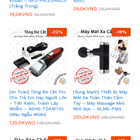
Khuẩn – NPD-FACESHIELD
Suốt)
(Trắng Trong)
39,0K
VND
78,0K
VND
19,0K
VND
32,0K
VND
-
22
%
-
19
%
[An Toàn] Tông Đơ Cắt Tóc
[Rung Mạnh] Thiết Bị Máy
Cho Trẻ Em Hay Người Lớn
Mát Xa Toàn Thân Cầm
– Tiết Kiệm, Tránh Lây
Tay – Máy Massage Mini
Nhiễm – NDHS-TDKM730
Nhỏ Gọn – NLMS-PMG
(Màu Ngẫu Nhiên)
259,0K
VND
318,0K
VND
139,0K
VND
178,0K
VND