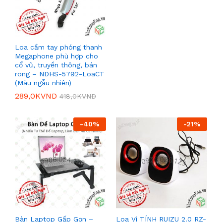
Loa cầm tay phóng thanh
Megaphone phù hợp cho
cổ vũ, truyền thông, bán
rong – NDHS-5792-LoaCT
(Màu ngẫu nhiên)
289,0K
VND
418,0K
VND
-
40
%
-
21
%
Bàn Laptop Gấp Gọn –
Loa Vi TÍNH RUIZU 2.0 RZ-