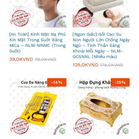
[An Toàn] Kính Mặt Nạ Phủ
[Ngon Giấc] Gối Cao Su
Kín Mặt Trong Suốt Bằng
Non Người Lớn Chống Ngáy
MiCa – NLM-MNMC (Trong
Ngủ – Tinh Thần Sảng
Suốt)
Khoái Mỗi Ngày – NLM-
GCSNNL (Nhiều màu)
39,0K
VND
78,0K
VND
129,0K
VND
178,0K
VND
-
14
%
-
15
%