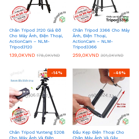
Chân Tripod 3120 Giá Đỡ
Chân Tripod 3366 Cho Máy
Cho Máy Ảnh, Điện Thoại,
Ảnh, Điện Thoại,
ActionCam – NLM-
ActionCam – NLM-
Tripod3120
Tripod3366
139,0K
VND
259,0K
VND
178,0K
VND
301,0K
VND
-
14
%
-
46
%
Chân Tripod Yunteng 5208
Đầu Kẹp Điện Thoại Cho
Cho Máy Ảnh Và Điện
Chân Máy Ảnh Và Gậy