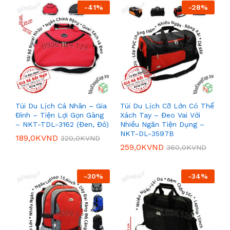
-
41
%
-
28
%
Túi Du Lịch Cá Nhân – Gia
Túi Du Lịch Cỡ Lớn Có Thể
Đình – Tiện Lợi Gọn Gàng
Xách Tay – Đeo Vai Với
– NKT-TDL-3162 (Đen, Đỏ)
Nhiều Ngăn Tiện Dụng –
NKT-DL-3597B
189,0K
VND
320,0K
VND
259,0K
VND
360,0K
VND
-
30
%
-
34
%