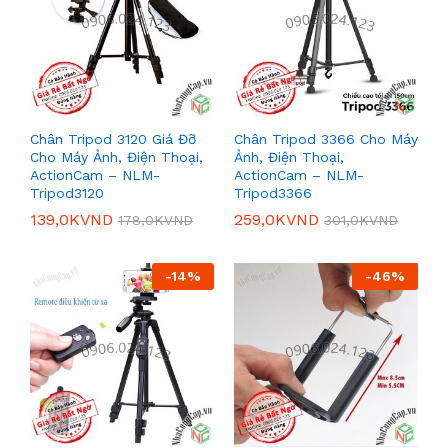
Chân Tripod 3120 Giá Đỡ
Chân Tripod 3366 Cho Máy
Cho Máy Ảnh, Điện Thoại,
Ảnh, Điện Thoại,
ActionCam – NLM-
ActionCam – NLM-
Tripod3120
Tripod3366
139,0K
VND
259,0K
VND
178,0K
VND
301,0K
VND
-
14
%
-
46
%