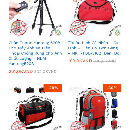
Chân Tripod Yunteng 5208
Túi Du Lịch Cá Nhân – Gia
Cho Máy Ảnh Và Điện
Đình – Tiện Lợi Gọn Gàng
Thoại Chống Rung Cho Ảnh
– NKT-TDL-3162 (Đen, Đỏ)
Chất Lượng – NLM-
189,0K
VND
320,0K
VND
Yunteng5208
261,0K
VND
302,0K
VND
-
28
%
-
30
%