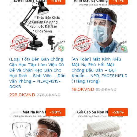
-
18
%
-
41
%
(Loại Tốt) Đèn Bàn Chống
[An Toàn] Mắt Kính Kiểu
Cận Học Tập Làm Việc Có
Mặt Nạ Phủ Hết Mặt
Đế Và Chân Kẹp Bàn Cho
Chống Dầu Bắn – Bụi
Học Sinh – Sinh Viên – Dân
Khuẩn – NPD-FACESHIELD
Văn Phòng – NLVQ-1315-
(Trắng Trong)
DCKB
19,0K
VND
32,0K
VND
229,0K
VND
278,0K
VND
-
50
%
-
28
%