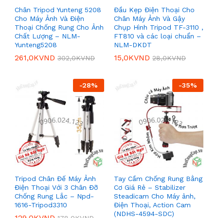
Chân Tripod Yunteng 5208
Đầu Kẹp Điện Thoại Cho
Cho Máy Ảnh Và Điện
Chân Máy Ảnh Và Gậy
Thoại Chống Rung Cho Ảnh
Chụp Hình Tripod TF-3110 ,
Chất Lượng – NLM-
FT810 và các loại chuẩn –
Yunteng5208
NLM-DKDT
261,0K
VND
15,0K
VND
302,0K
VND
28,0K
VND
-
28
%
-
35
%
Tripod Chân Đế Máy Ảnh
Tay Cầm Chống Rung Bằng
Điện Thoại Với 3 Chân Đỡ
Cơ Giá Rẻ – Stabilizer
Chống Rung Lắc – Npd-
Steadicam Cho Máy ảnh,
1616-Tripod3310
Điện Thoại, Action Cam
(NDHS-4594-SDC)
129,0K
VND
178,0K
VND