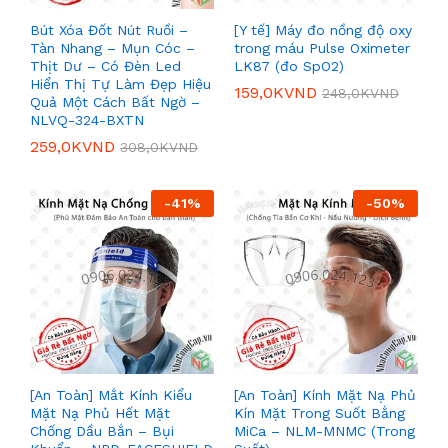
Bút Xóa Đốt Nút Ruồi –
[Y tế] Máy đo nồng độ oxy
Tàn Nhang – Mụn Cóc –
trong máu Pulse Oximeter
Thịt Dư – Có Đèn Led
LK87 (đo SpO2)
Hiển Thị Tự Làm Đẹp Hiệu
159,0K
VND
248,0K
VND
Quả Một Cách Bất Ngờ –
NLVQ-324-BXTN
259,0K
VND
308,0K
VND
-
41
%
-
50
%
[An Toàn] Mắt Kính Kiểu
[An Toàn] Kính Mặt Nạ Phủ
Mặt Nạ Phủ Hết Mặt
Kín Mặt Trong Suốt Bằng
Chống Dầu Bắn – Bụi
MiCa – NLM-MNMC (Trong