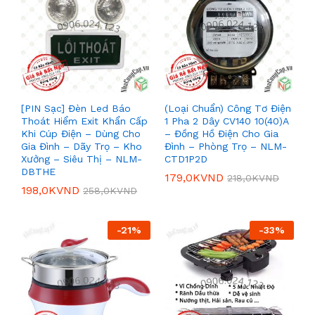
[PIN Sạc] Đèn Led Báo
(Loại Chuẩn) Công Tơ Điện
Thoát Hiểm Exit Khẩn Cấp
1 Pha 2 Dây CV140 10(40)A
Khi Cúp Điện – Dùng Cho
– Đồng Hồ Điện Cho Gia
Gia Đình – Dãy Trọ – Kho
Đình – Phòng Trọ – NLM-
Xưởng – Siêu Thị – NLM-
CTD1P2D
DBTHE
179,0K
VND
218,0K
VND
198,0K
VND
258,0K
VND
-
21
%
-
33
%