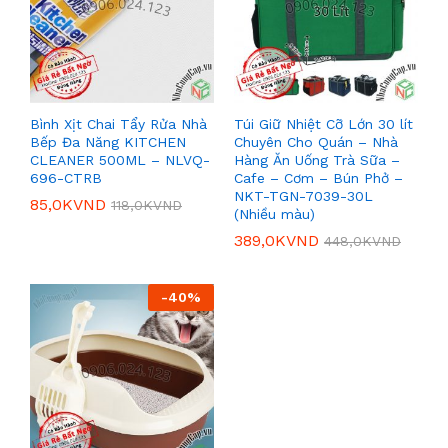
Bình Xịt Chai Tẩy Rửa Nhà
Túi Giữ Nhiệt Cỡ Lớn 30 lít
Bếp Đa Năng KITCHEN
Chuyên Cho Quán – Nhà
CLEANER 500ML – NLVQ-
Hàng Ăn Uống Trà Sữa –
696-CTRB
Cafe – Cơm – Bún Phở –
NKT-TGN-7039-30L
85,0K
VND
118,0K
VND
(Nhiều màu)
389,0K
VND
448,0K
VND
-
40
%