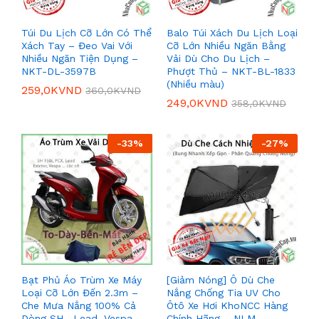
Túi Du Lịch Cỡ Lớn Có Thể
Balo Túi Xách Du Lịch Loại
Xách Tay – Đeo Vai Với
Cỡ Lớn Nhiều Ngăn Bằng
Nhiều Ngăn Tiện Dụng –
Vải Dù Cho Du Lịch –
NKT-DL-3597B
Phượt Thủ – NKT-BL-1833
(Nhiều màu)
259,0K
VND
360,0K
VND
249,0K
VND
358,0K
VND
-
33
%
-
27
%
Bạt Phủ Áo Trùm Xe Máy
[Giảm Nóng] Ô Dù Che
Loại Cỡ Lớn Đến 2.3m –
Nắng Chống Tia UV Cho
Che Mưa Nắng 100% Cả
Ôtô Xe Hơi KhoNCC Hàng
Dòng SH , Lead, Vespa –
Chính Hãng – NLM-