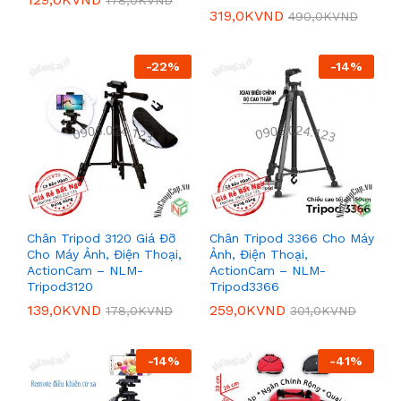
319,0K
VND
490,0K
VND
-
22
%
-
14
%
Chân Tripod 3120 Giá Đỡ
Chân Tripod 3366 Cho Máy
Cho Máy Ảnh, Điện Thoại,
Ảnh, Điện Thoại,
ActionCam – NLM-
ActionCam – NLM-
Tripod3120
Tripod3366
139,0K
VND
259,0K
VND
178,0K
VND
301,0K
VND
-
14
%
-
41
%