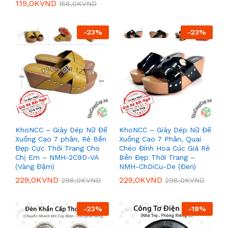
119,0K
VND
158,0K
VND
-
23
%
-
23
%
KhoNCC – Giày Dép Nữ Đế
KhoNCC – Giày Dép Nữ Đế
Xuồng Cao 7 phân, Rẻ Bền
Xuồng Cao 7 Phân, Quai
Đẹp Cực Thời Trang Cho
Chéo Đính Hoa Cúc Giá Rẻ
Chị Em – NMH-2C9D-VA
Bền Đẹp Thời Trang –
(Vàng Đậm)
NMH-ChDiCu-De (Đen)
229,0K
VND
229,0K
VND
298,0K
VND
298,0K
VND
-
23
%
-
18
%