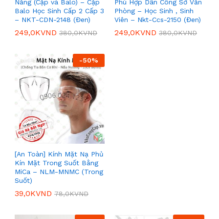
Năng (Cặp và Balo) – Cặp
Phù Hợp Dân Công Sở Văn
Balo Học Sinh Cấp 2 Cấp 3
Phòng – Học Sinh , Sinh
– NKT-CDN-2148 (Đen)
Viên – Nkt-Ccs-2150 (Đen)
249,0K
VND
249,0K
VND
380,0K
VND
380,0K
VND
-
50
%
[An Toàn] Kính Mặt Nạ Phủ
Kín Mặt Trong Suốt Bằng
MiCa – NLM-MNMC (Trong
Suốt)
39,0K
VND
78,0K
VND