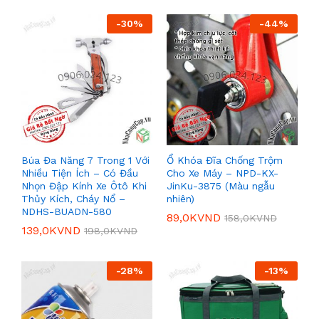
-
30
%
-
44
%
Búa Đa Năng 7 Trong 1 Với
Ổ Khóa Đĩa Chống Trộm
Nhiều Tiện Ích – Có Đầu
Cho Xe Máy – NPD-KX-
Nhọn Đập Kính Xe Ôtô Khi
JinKu-3875 (Màu ngẫu
Thủy Kích, Cháy Nổ –
nhiên)
NDHS-BUADN-580
89,0K
VND
158,0K
VND
139,0K
VND
198,0K
VND
-
28
%
-
13
%