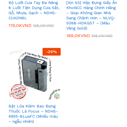
Bộ Lưỡi Cưa Tay Đa Năng
[Xịn Sò] Hộp Đựng Giấy Ăn
6 Lưỡi Tiện Dụng Cưa Sắt,
KhoNCC Hàng Chính Hãng
Gỗ, Nhựa, Gạch – NDHS-
– Giúp Không Gian Nhà
CUADN6L
Sang Chảnh Hơn – NLVQ-
5088-HDKGST – (Màu
119,0K
VND
138,0K
VND
Vàng Gold)
169,0K
VND
198,0K
VND
-
25
%
Bật Lửa Kiêm Bao Đựng
Thuốc Lá Focus – NDHS-
4955-BLuaFC (Nhiều màu
– ngẫu nhiên)