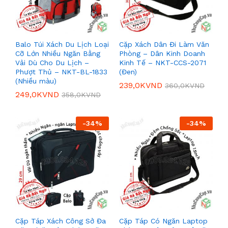
Balo Túi Xách Du Lịch Loại
Cặp Xách Dân Đi Làm Văn
Cỡ Lớn Nhiều Ngăn Bằng
Phòng – Dân Kinh Doanh
Vải Dù Cho Du Lịch –
Kinh Tế – NKT-CCS-2071
Phượt Thủ – NKT-BL-1833
(Đen)
(Nhiều màu)
239,0K
VND
360,0K
VND
249,0K
VND
358,0K
VND
-
34
%
-
34
%
Cặp Táp Xách Công Sở Đa
Cặp Táp Có Ngăn Laptop