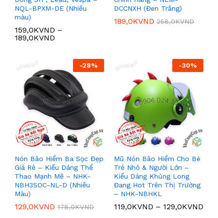
NQL-BPXM-DE (Nhiều
DCCNXH (Đen Trắng)
màu)
189,0K
VND
258,0K
VND
159,0K
VND
–
189,0K
VND
-
28
%
-
30
%
Nón Bảo Hiểm Ba Sọc Đẹp
Mũ Nón Bảo Hiểm Cho Bé
Giá Rẻ – Kiểu Dáng Thể
Trẻ Nhỏ & Người Lớn –
Thao Mạnh Mẽ – NHK-
Kiểu Dáng Khủng Long
NBH3SOC-NL-D (Nhiều
Đang Hot Trên Thị Trường
Màu)
– NHK-NBHKL
129,0K
VND
119,0K
VND
–
129,0K
VND
178,0K
VND