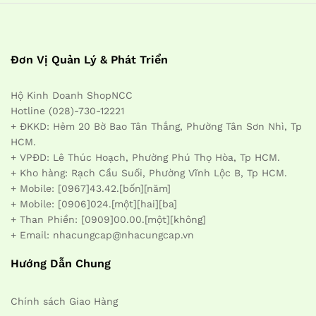
Đơn Vị Quản Lý & Phát Triển
Hộ Kinh Doanh ShopNCC
Hotline (028)-730-12221
+ ĐKKD: Hẻm 20 Bờ Bao Tân Thắng, Phường Tân Sơn Nhì, Tp
HCM.
+ VPĐD: Lê Thúc Hoạch, Phường Phú Thọ Hòa, Tp HCM.
+ Kho hàng: Rạch Cầu Suối, Phường Vĩnh Lộc B, Tp HCM.
+ Mobile: [0967]43.42.[bốn][năm]
+ Mobile: [0906]024.[một][hai][ba]
+ Than Phiền: [0909]00.00.[một][không]
+ Email: nhacungcap@nhacungcap.vn
Hướng Dẫn Chung
Chính sách Giao Hàng