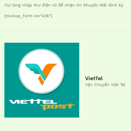
Vui lòng nhập thư điện tử để nhận tin Khuyến Mãi định kỳ
[mc4wp_form id="436"]
VietTel
Vận Chuyển Việt Tel