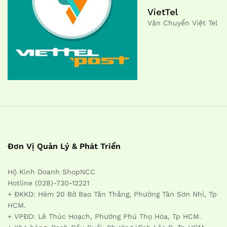
VietTel
Vận Chuyển Việt Tel
Đơn Vị Quản Lý & Phát Triển
Hộ Kinh Doanh ShopNCC
Hotline (028)-730-12221
+ ĐKKD: Hẻm 20 Bờ Bao Tân Thắng, Phường Tân Sơn Nhì, Tp
HCM.
+ VPĐD: Lê Thúc Hoạch, Phường Phú Thọ Hòa, Tp HCM.