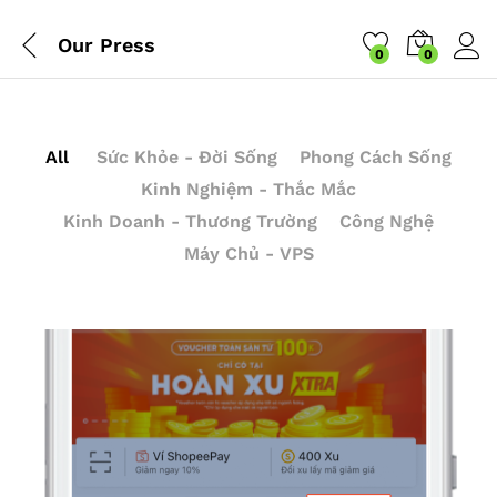
Our Press
0
0
All
Sức Khỏe - Đời Sống
Phong Cách Sống
Kinh Nghiệm - Thắc Mắc
Kinh Doanh - Thương Trường
Công Nghệ
Máy Chủ - VPS