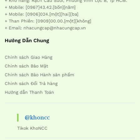
+ Kho hàng: Rạch Cầu Suối, Phường Vĩnh Lộc B, Tp HCM.
+ Mobile: [0967]43.42.[bốn][năm]
+ Mobile: [0906]024.[một][hai][ba]
+ Than Phiền: [0909]00.00.[một][không]
+ Email: nhacungcap@nhacungcap.vn
Hướng Dẫn Chung
Chính sách Giao Hàng
Chính sách Bảo Mật
Chính sách Bảo Hành sản phẩm
Chính sách Đổi Trả hàng
Hướng dẫn Thanh Toán
@khoncc
Tikok KhoNCC