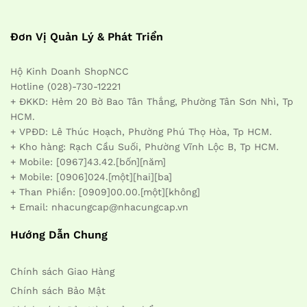
Đơn Vị Quản Lý & Phát Triển
Hộ Kinh Doanh ShopNCC
Hotline (028)-730-12221
+ ĐKKD: Hẻm 20 Bờ Bao Tân Thắng, Phường Tân Sơn Nhì, Tp
HCM.
+ VPĐD: Lê Thúc Hoạch, Phường Phú Thọ Hòa, Tp HCM.
+ Kho hàng: Rạch Cầu Suối, Phường Vĩnh Lộc B, Tp HCM.
+ Mobile: [0967]43.42.[bốn][năm]
+ Mobile: [0906]024.[một][hai][ba]
+ Than Phiền: [0909]00.00.[một][không]
+ Email: nhacungcap@nhacungcap.vn
Hướng Dẫn Chung
Chính sách Giao Hàng
Chính sách Bảo Mật