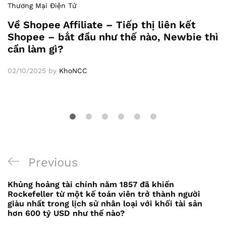
Thương Mại Điện Tử
Về Shopee Affiliate – Tiếp thị liên kết
Shopee – bắt đầu như thế nào, Newbie thì
cần làm gì?
02/10/2025
by
KhoNCC
Previous
Previous
Điều
Post
Khủng hoảng tài chính năm 1857 đã khiến
hướng
Rockefeller từ một kế toán viên trở thành người
giàu nhất trong lịch sử nhân loại với khối tài sản
bài
hơn 600 tỷ USD như thế nào?