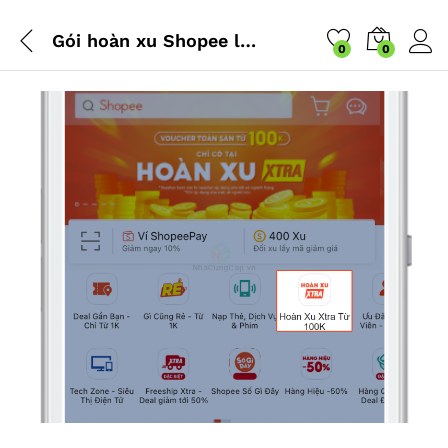
Gói hoàn xu Shopee là gì? Lấy mã hoàn xu Shopee ở đâu và sử dụng thế nào?
0
0