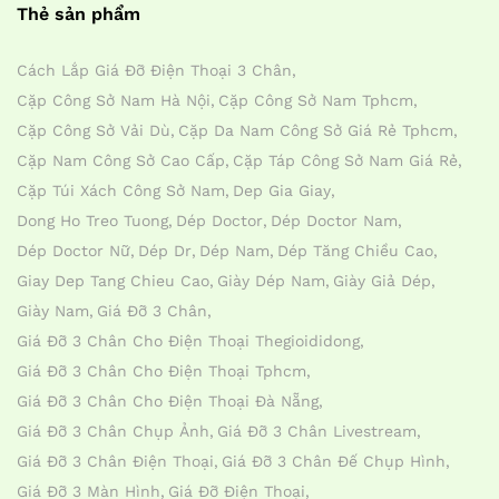
Thẻ sản phẩm
Cách Lắp Giá Đỡ Điện Thoại 3 Chân
Cặp Công Sở Nam Hà Nội
Cặp Công Sở Nam Tphcm
Cặp Công Sở Vải Dù
Cặp Da Nam Công Sở Giá Rẻ Tphcm
Cặp Nam Công Sở Cao Cấp
Cặp Táp Công Sở Nam Giá Rẻ
Cặp Túi Xách Công Sở Nam
Dep Gia Giay
Dong Ho Treo Tuong
Dép Doctor
Dép Doctor Nam
Dép Doctor Nữ
Dép Dr
Dép Nam
Dép Tăng Chiều Cao
Giay Dep Tang Chieu Cao
Giày Dép Nam
Giày Giả Dép
Giày Nam
Giá Đỡ 3 Chân
Giá Đỡ 3 Chân Cho Điện Thoại Thegioididong
Giá Đỡ 3 Chân Cho Điện Thoại Tphcm
Giá Đỡ 3 Chân Cho Điện Thoại Đà Nẵng
Giá Đỡ 3 Chân Chụp Ảnh
Giá Đỡ 3 Chân Livestream
Giá Đỡ 3 Chân Điện Thoại
Giá Đỡ 3 Chân Đế Chụp Hình
Giá Đỡ 3 Màn Hình
Giá Đỡ Điện Thoại