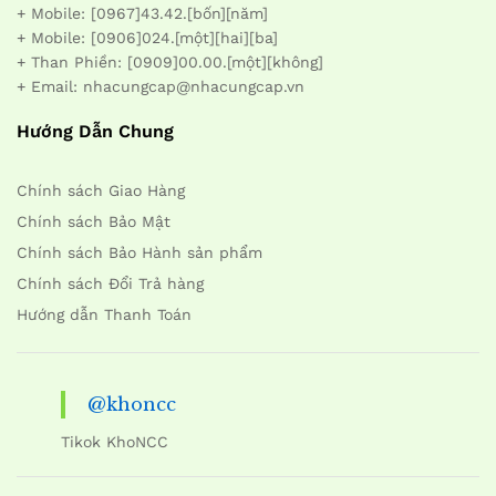
+ Mobile: [0967]43.42.[bốn][năm]
+ Mobile: [0906]024.[một][hai][ba]
+ Than Phiền: [0909]00.00.[một][không]
+ Email: nhacungcap@nhacungcap.vn
Hướng Dẫn Chung
Chính sách Giao Hàng
Chính sách Bảo Mật
Chính sách Bảo Hành sản phẩm
Chính sách Đổi Trả hàng
Hướng dẫn Thanh Toán
@khoncc
Tikok KhoNCC