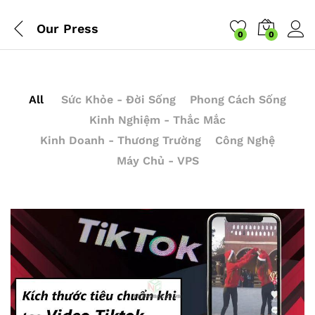
Our Press
0
0
All
Sức Khỏe - Đời Sống
Phong Cách Sống
Kinh Nghiệm - Thắc Mắc
Kinh Doanh - Thương Trường
Công Nghệ
Máy Chủ - VPS