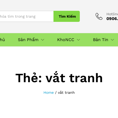
Hotlin
Tìm Kiếm
0906.
Chủ
Sản Phẩm
KhoNCC
Bản Tin
Thẻ:
vắt tranh
Home
/
vắt tranh