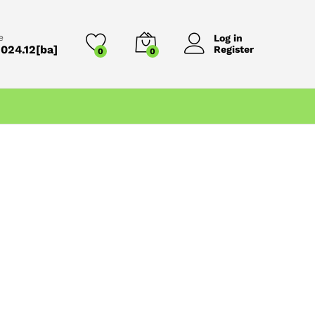
e
Log in
024.12[ba]
Register
0
0