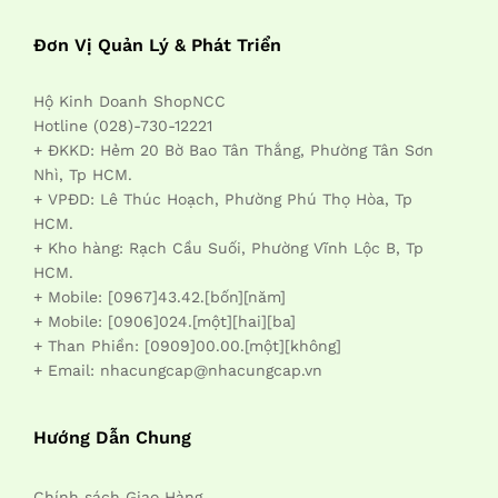
Đơn Vị Quản Lý & Phát Triển
Hộ Kinh Doanh ShopNCC
Hotline (028)-730-12221
+ ĐKKD: Hẻm 20 Bờ Bao Tân Thắng, Phường Tân Sơn
Nhì, Tp HCM.
+ VPĐD: Lê Thúc Hoạch, Phường Phú Thọ Hòa, Tp
HCM.
+ Kho hàng: Rạch Cầu Suối, Phường Vĩnh Lộc B, Tp
HCM.
+ Mobile: [0967]43.42.[bốn][năm]
+ Mobile: [0906]024.[một][hai][ba]
+ Than Phiền: [0909]00.00.[một][không]
+ Email: nhacungcap@nhacungcap.vn
Hướng Dẫn Chung
Chính sách Giao Hàng