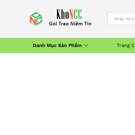
All
Danh Mục Sản Phẩm
Trang 