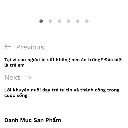
Previous
Previous
Điều
Post
Tại vì sao người bị sốt không nên ăn trứng? Đặc biệt
hướng
là trẻ em
bài
Next
Next
viết
Post
Lời khuyên nuôi dạy trẻ tự tin và thành công trong
cuộc sống
Danh Mục Sản Phẩm