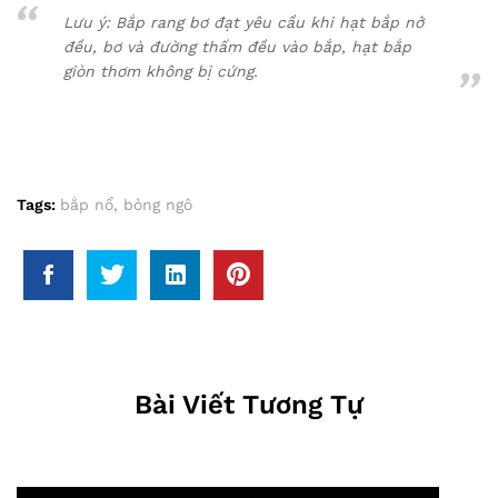
Lưu ý: Bắp rang bơ đạt yêu cầu khi hạt bắp nở
đều, bơ và đường thấm đều vào bắp, hạt bắp
giòn thơm không bị cứng.
Tags:
bắp nổ
,
bỏng ngô
Bài Viết Tương Tự