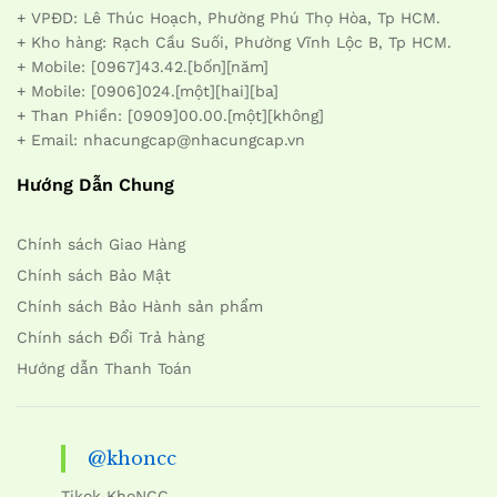
+ VPĐD: Lê Thúc Hoạch, Phường Phú Thọ Hòa, Tp HCM.
+ Kho hàng: Rạch Cầu Suối, Phường Vĩnh Lộc B, Tp HCM.
+ Mobile: [0967]43.42.[bốn][năm]
+ Mobile: [0906]024.[một][hai][ba]
+ Than Phiền: [0909]00.00.[một][không]
+ Email: nhacungcap@nhacungcap.vn
Hướng Dẫn Chung
Chính sách Giao Hàng
Chính sách Bảo Mật
Chính sách Bảo Hành sản phẩm
Chính sách Đổi Trả hàng
Hướng dẫn Thanh Toán
@khoncc
Tikok KhoNCC