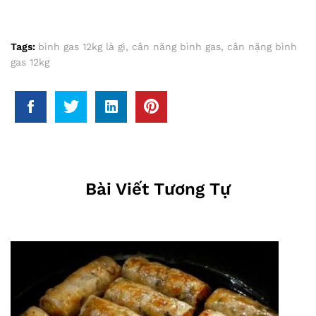
Tags:
bình gas 12kg là gì
,
cân năng bình gas
,
cân nặng bình
gas 12kg
Bài Viết Tương Tự