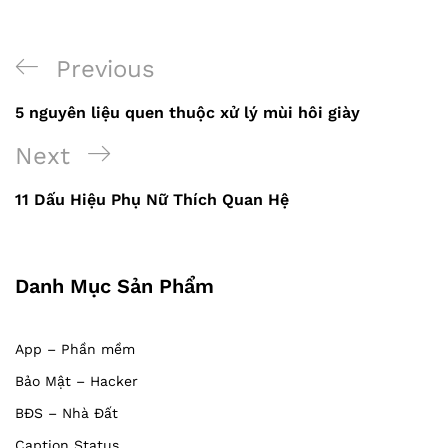
Previous
Previous
Điều
Post
5 nguyên liệu quen thuộc xử lý mùi hôi giày
hướng
Next
Next
bài
Post
viết
11 Dấu Hiệu Phụ Nữ Thích Quan Hệ
Danh Mục Sản Phẩm
App – Phần mềm
Bảo Mật – Hacker
BĐS – Nhà Đất
Caption Status