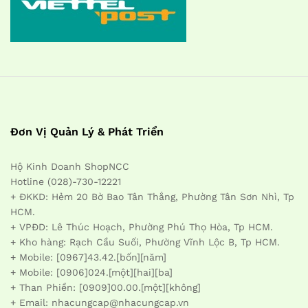
Đơn Vị Quản Lý & Phát Triển
Hộ Kinh Doanh ShopNCC
Hotline (028)-730-12221
+ ĐKKD: Hẻm 20 Bờ Bao Tân Thắng, Phường Tân Sơn Nhì, Tp
HCM.
+ VPĐD: Lê Thúc Hoạch, Phường Phú Thọ Hòa, Tp HCM.
+ Kho hàng: Rạch Cầu Suối, Phường Vĩnh Lộc B, Tp HCM.
+ Mobile: [0967]43.42.[bốn][năm]
+ Mobile: [0906]024.[một][hai][ba]
+ Than Phiền: [0909]00.00.[một][không]
+ Email: nhacungcap@nhacungcap.vn