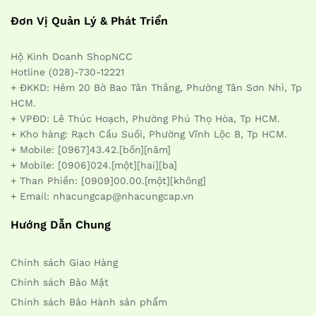
Đơn Vị Quản Lý & Phát Triển
Hộ Kinh Doanh ShopNCC
Hotline (028)-730-12221
+ ĐKKD: Hẻm 20 Bờ Bao Tân Thắng, Phường Tân Sơn Nhì, Tp
HCM.
+ VPĐD: Lê Thúc Hoạch, Phường Phú Thọ Hòa, Tp HCM.
+ Kho hàng: Rạch Cầu Suối, Phường Vĩnh Lộc B, Tp HCM.
+ Mobile: [0967]43.42.[bốn][năm]
+ Mobile: [0906]024.[một][hai][ba]
+ Than Phiền: [0909]00.00.[một][không]
+ Email: nhacungcap@nhacungcap.vn
Hướng Dẫn Chung
Chính sách Giao Hàng
Chính sách Bảo Mật
Chính sách Bảo Hành sản phẩm