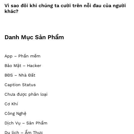
Post
viết
Vì sao đôi khi chúng ta cười trên nỗi đau của người
khác?
Danh Mục Sản Phẩm
App – Phần mềm
Bảo Mật – Hacker
BĐS – Nhà Đất
Caption Status
Chưa được phân loại
Cơ Khí
Công Nghệ
Dịch Vụ – Sản Phẩm
Du lịch – Ẩm Thực