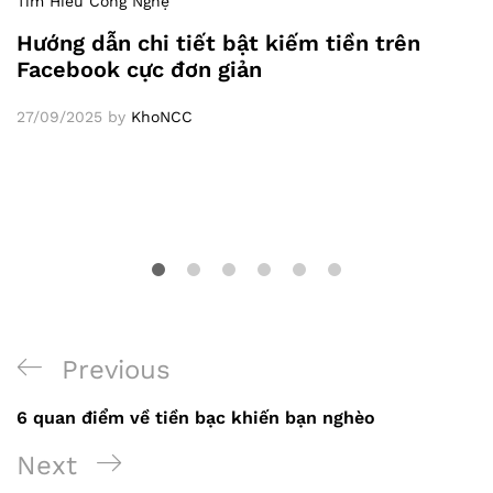
Tìm Hiểu Công Nghệ
Hướng dẫn chi tiết bật kiếm tiền trên
Facebook cực đơn giản
27/09/2025
by
KhoNCC
Previous
Previous
Điều
Post
6 quan điểm về tiền bạc khiến bạn nghèo
hướng
Next
Next
bài