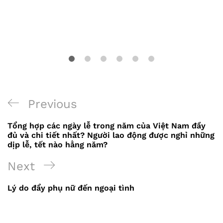
Previous
Previous
Điều
Post
Tổng hợp các ngày lễ trong năm của Việt Nam đầy
hướng
đủ và chi tiết nhất? Người lao động được nghỉ những
dịp lễ, tết nào hằng năm?
bài
Next
Next
viết
Post
Lý do đẩy phụ nữ đến ngoại tình