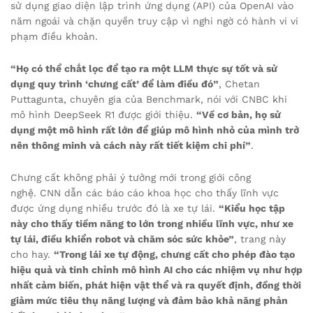
sử dụng giao diện lập trình ứng dụng (API) của OpenAI vào
năm ngoái và chặn quyền truy cập vì nghi ngờ có hành vi vi
phạm điều khoản.
“Họ có thể chắt lọc để tạo ra một LLM thực sự tốt và sử
dụng quy trình ‘chưng cất’ để làm điều đó”
, Chetan
Puttagunta, chuyên gia của Benchmark, nói với CNBC khi
mô hình DeepSeek R1 được giới thiệu.
“Về cơ bản, họ sử
dụng một mô hình rất lớn để giúp mô hình nhỏ của mình trở
nên thông minh và cách này rất tiết kiệm chi phí”
.
Chưng cất không phải ý tưởng mới trong giới công
nghệ. CNN dẫn các báo cáo khoa học cho thấy lĩnh vực
được ứng dụng nhiều trước đó là xe tự lái.
“Kiểu học tập
này cho thấy tiềm năng to lớn trong nhiều lĩnh vực, như xe
tự lái, điều khiển robot và chăm sóc sức khỏe”
, trang này
cho hay.
“Trong lái xe tự động, chưng cất cho phép đào tạo
hiệu quả và tinh chỉnh mô hình AI cho các nhiệm vụ như hợp
nhất cảm biến, phát hiện vật thể và ra quyết định, đồng thời
giảm mức tiêu thụ năng lượng và đảm bảo khả năng phản