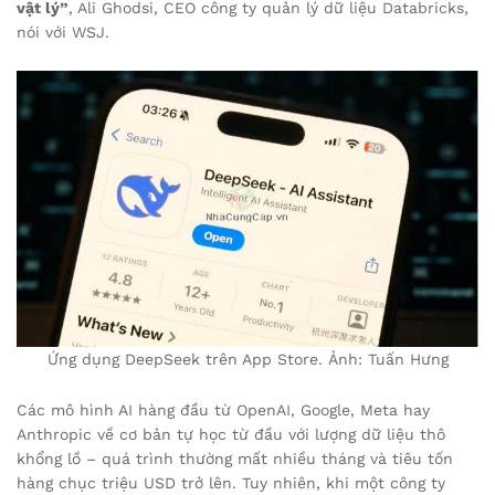
vật lý”
, Ali Ghodsi, CEO công ty quản lý dữ liệu Databricks,
nói với WSJ.
Ứng dụng DeepSeek trên App Store. Ảnh: Tuấn Hưng
Các mô hình AI hàng đầu từ OpenAI, Google, Meta hay
Anthropic về cơ bản tự học từ đầu với lượng dữ liệu thô
khổng lồ – quá trình thường mất nhiều tháng và tiêu tốn
hàng chục triệu USD trở lên. Tuy nhiên, khi một công ty