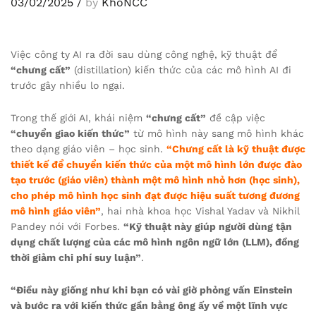
03/02/2025
/
by
KhoNCC
Việc công ty AI ra đời sau dùng công nghệ, kỹ thuật để
“chưng cất”
(distillation) kiến thức của các mô hình AI đi
trước gây nhiều lo ngại.
Trong thế giới AI, khái niệm
“chưng cất”
đề cập việc
“chuyển giao kiến thức”
từ mô hình này sang mô hình khác
theo dạng giáo viên – học sinh.
“Chưng cất là kỹ thuật được
thiết kế để chuyển kiến thức của một mô hình lớn được đào
tạo trước (giáo viên) thành một mô hình nhỏ hơn (học sinh),
cho phép mô hình học sinh đạt được hiệu suất tương đương
mô hình giáo viên”
, hai nhà khoa học Vishal Yadav và Nikhil
Pandey nói với Forbes.
“Kỹ thuật này giúp người dùng tận
dụng chất lượng của các mô hình ngôn ngữ lớn (LLM), đồng
thời giảm chi phí suy luận”
.
“Điều này giống như khi bạn có vài giờ phỏng vấn Einstein
và bước ra với kiến thức gần bằng ông ấy về một lĩnh vực