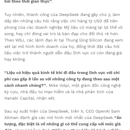
hồi theo thời gian thực”
.
Tuy nhiên, thành công của DeepSeek đang gây chú ý, làm
dấy lên những câu hỏi rằng việc chi hàng tỷ USD để tiên
phong của các doanh nghiệp Mỹ liệu có mang lại lợi thế vô
song, hay chỉ đóng vai trò là bàn đạp cho đối thủ rẻ hơn.
Theo WSJ, các lãnh đạo AI tại Thung lũng Silicon đang xem
xét lại mô hình kinh doanh của họ, đồng thời đặt câu hỏi
liệu việc trở thành người dẫn đầu lĩnh vực có còn đáng giá
hay không.
“Liệu có hiệu quả kinh tế khi đi đầu trong lĩnh vực với chi
phí cao gấp 8 lần so với những công ty đang theo sau một
cách nhanh chóng?”
, Mike Volpi, một giám đốc công nghệ
kỳ cựu, nhà đầu tư mạo hiểm và là nhà phân tích của
Hanabi Capital, nhận xét.
Sau sự xuất hiện của DeepSeek, trên X, CEO OpenAI Sam
Altman đánh giá các mô hình mới nhất của DeepSeek
“ấn
tượng, đặc biệt là về những gì có thể cung cấp với mức giá