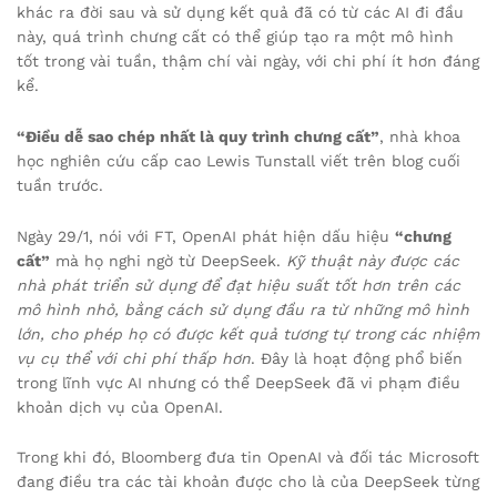
khác ra đời sau và sử dụng kết quả đã có từ các AI đi đầu
này, quá trình chưng cất có thể giúp tạo ra một mô hình
tốt trong vài tuần, thậm chí vài ngày, với chi phí ít hơn đáng
kể.
“Điều dễ sao chép nhất là quy trình chưng cất”
, nhà khoa
học nghiên cứu cấp cao Lewis Tunstall viết trên blog cuối
tuần trước.
Ngày 29/1, nói với FT, OpenAI phát hiện dấu hiệu
“chưng
cất”
mà họ nghi ngờ từ DeepSeek.
Kỹ thuật này được các
nhà phát triển sử dụng để đạt hiệu suất tốt hơn trên các
mô hình nhỏ, bằng cách sử dụng đầu ra từ những mô hình
lớn, cho phép họ có được kết quả tương tự trong các nhiệm
vụ cụ thể với chi phí thấp hơn
. Đây là hoạt động phổ biến
trong lĩnh vực AI nhưng có thể DeepSeek đã vi phạm điều
khoản dịch vụ của OpenAI.
Trong khi đó, Bloomberg đưa tin OpenAI và đối tác Microsoft
đang điều tra các tài khoản được cho là của DeepSeek từng