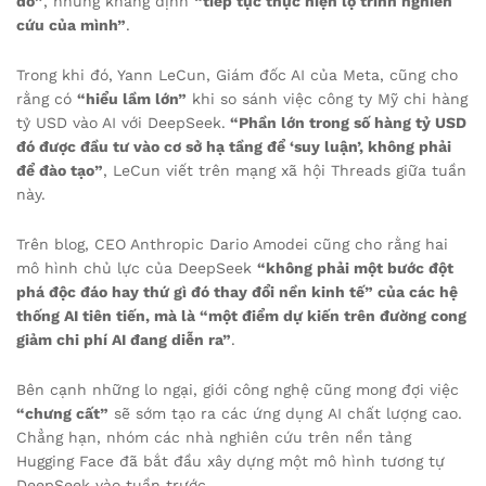
đó”
, nhưng khẳng định
“tiếp tục thực hiện lộ trình nghiên
cứu của mình”
.
Trong khi đó, Yann LeCun, Giám đốc AI của Meta, cũng cho
rằng có
“hiểu lầm lớn”
khi so sánh việc công ty Mỹ chi hàng
tỷ USD vào AI với DeepSeek.
“Phần lớn trong số hàng tỷ USD
đó được đầu tư vào cơ sở hạ tầng để ‘suy luận’, không phải
để đào tạo”
, LeCun viết trên mạng xã hội Threads giữa tuần
này.
Trên blog, CEO Anthropic Dario Amodei cũng cho rằng hai
mô hình chủ lực của DeepSeek
“không phải một bước đột
phá độc đáo hay thứ gì đó thay đổi nền kinh tế” của các hệ
thống AI tiên tiến, mà là “một điểm dự kiến trên đường cong
giảm chi phí AI đang diễn ra”
.
Bên cạnh những lo ngại, giới công nghệ cũng mong đợi việc
“chưng cất”
sẽ sớm tạo ra các ứng dụng AI chất lượng cao.
Chẳng hạn, nhóm các nhà nghiên cứu trên nền tảng
Hugging Face đã bắt đầu xây dựng một mô hình tương tự
DeepSeek vào tuần trước.