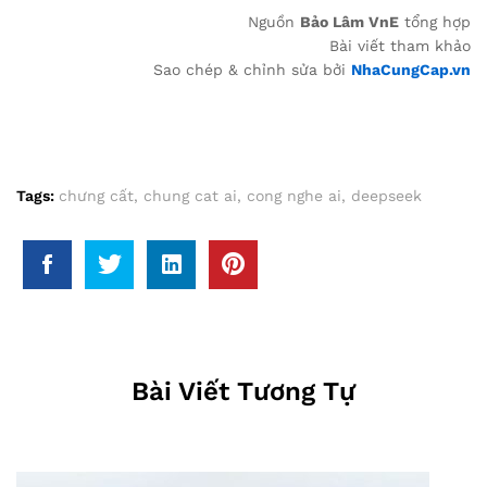
Nguồn
Bảo Lâm VnE
tổng hợp
Bài viết tham khảo
Sao chép & chỉnh sửa bởi
NhaCungCap.vn
Tags:
chưng cất
,
chung cat ai
,
cong nghe ai
,
deepseek
Bài Viết Tương Tự