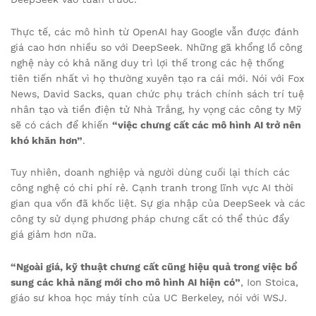
Thực tế, các mô hình từ OpenAI hay Google vẫn được đánh
giá cao hơn nhiều so với DeepSeek. Những gã khổng lồ công
nghệ này có khả năng duy trì lợi thế trong các hệ thống
tiên tiến nhất vì họ thường xuyên tạo ra cái mới. Nói với Fox
News, David Sacks, quan chức phụ trách chính sách trí tuệ
nhân tạo và tiền điện tử Nhà Trắng, hy vọng các công ty Mỹ
sẽ có cách để khiến
“việc chưng cất các mô hình AI trở nên
khó khăn hơn”
.
Tuy nhiên, doanh nghiệp và người dùng cuối lại thích các
công nghệ có chi phí rẻ. Cạnh tranh trong lĩnh vực AI thời
gian qua vốn đã khốc liệt. Sự gia nhập của DeepSeek và các
công ty sử dụng phương pháp chưng cất có thể thúc đẩy
giá giảm hơn nữa.
“Ngoài giá, kỹ thuật chưng cất cũng hiệu quả trong việc bổ
sung các khả năng mới cho mô hình AI hiện có”
, Ion Stoica,
giáo sư khoa học máy tính của UC Berkeley, nói với WSJ.