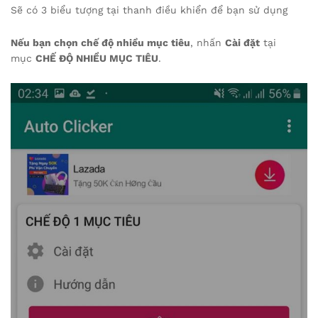
Sẽ có 3 biểu tượng tại thanh điều khiển để bạn sử dụng
Nếu bạn chọn chế độ nhiều mục tiêu
, nhấn
Cài đặt
tại
mục
CHẾ ĐỘ NHIỀU MỤC TIÊU
.