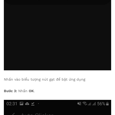
Nhấn vào biểu tượng nút gạt để bật ứng dụng
Bước 3:
Nhấn
OK
.