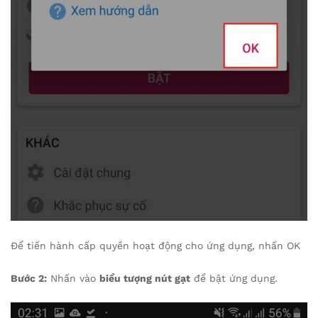
Để tiến hành cấp quyền hoạt động cho ứng dụng, nhấn OK
Bước 2:
Nhấn vào
biểu tượng nút gạt
để bật ứng dụng.