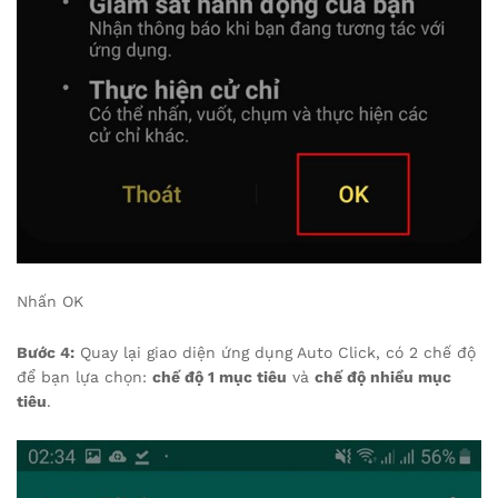
Nhấn OK
Bước 4:
Quay lại giao diện ứng dụng Auto Click, có 2 chế độ
để bạn lựa chọn:
chế độ 1 mục tiêu
và
chế độ nhiều mục
tiêu
.