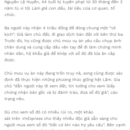
Nguyễn Lệ Huyền, 44 tuổi bị tuyên phạt từ 30 tháng đến 3
năm tù vì tội
Làm giả con dấu, tài liệu của cơ quan, tổ
chức.
Ba người này nhận 4 triệu đồng để đóng chung một “vở
kịch”: Giả làm chủ đất, đi giao dịch bán đất với bên thứ ba.
Trước đó, họ cũng được chủ mưu vụ án yêu cầu chụp ảnh
chân dung và cung cấp dấu vân tay để đi làm chứng minh
nhân dân, hộ khẩu giả để khớp với sổ đỏ đã lừa ăn cắp
được.
Chủ mưu vụ án này đang trốn truy nã, song cũng được xác
định đã thực hiện những phương thức giống hệt Lãm. Gia
chủ “dẫn người này đi xem đất, tin tưởng cho xem Giấy
chứng nhận bản gốc và bị đánh tráo, đưa sổ đỏ giả”, cáo
trạng nêu.
Dù cho xem sổ đỏ có nhiều rủi ro, một khảo
sát trên
VnExpress
cho thấy nhiều độc giả sẵn sàng cho
người mua xem sổ đỏ “bất cứ khi nào họ yêu cầu”. Bên cạnh