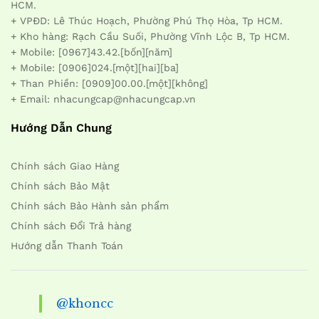
HCM.
+ VPĐD: Lê Thúc Hoạch, Phường Phú Thọ Hòa, Tp HCM.
+ Kho hàng: Rạch Cầu Suối, Phường Vĩnh Lộc B, Tp HCM.
+ Mobile: [0967]43.42.[bốn][năm]
+ Mobile: [0906]024.[một][hai][ba]
+ Than Phiền: [0909]00.00.[một][không]
+ Email: nhacungcap@nhacungcap.vn
Hướng Dẫn Chung
Chính sách Giao Hàng
Chính sách Bảo Mật
Chính sách Bảo Hành sản phẩm
Chính sách Đổi Trả hàng
Hướng dẫn Thanh Toán
@khoncc