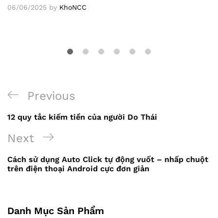
06/06/2025
by
KhoNCC
Previous
Previous
Điều
Post
12 quy tắc kiếm tiền của người Do Thái
hướng
Next
Next
bài
Post
viết
Cách sử dụng Auto Click tự động vuốt – nhấp chuột
trên điện thoại Android cực đơn giản
Danh Mục Sản Phẩm