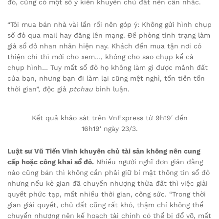
đó, cũng có một số ý kiến khuyên chủ đất nên cân nhắc.
“Tôi mua bán nhà vài lần rồi nên góp ý: Không gửi hình chụp
sổ đỏ qua mail hay đăng lên mạng. Đề phòng tình trạng làm
giả sổ đỏ nhan nhản hiện nay. Khách đến mua tận nơi có
thiện chí thì mới cho xem…, không cho sao chụp kể cả
chụp hình… Tuy mất sổ đỏ họ không làm gì được mảnh đất
của bạn, nhưng bạn đi làm lại cũng mệt nghỉ, tốn tiền tốn
thời gian”, độc giả
ptchau
bình luận.
Kết quả khảo sát trên VnExpress từ 9h19′ đến
16h19′ ngày 23/3.
Luật sư Vũ Tiến Vinh khuyên chủ tài sản không nên cung
cấp hoặc công khai sổ đỏ.
Nhiều người nghĩ đơn giản đằng
nào cũng bán thì không cần phải giữ bí mật thông tin sổ đỏ
nhưng nếu kẻ gian đã chuyển nhượng thửa đất thì việc giải
quyết phức tạp, mất nhiều thời gian, công sức. “Trong thời
gian giải quyết, chủ đất cũng rất khó, thậm chí không thể
chuyển nhượng nên kế hoạch tài chính có thể bị đổ vỡ, mất