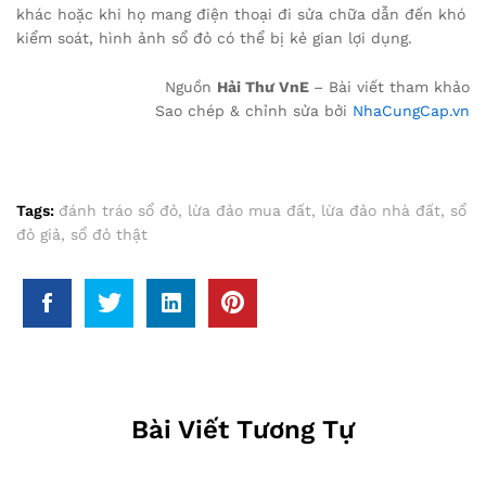
khác hoặc khi họ mang điện thoại đi sửa chữa dẫn đến khó
kiểm soát, hình ảnh sổ đỏ có thể bị kẻ gian lợi dụng.
Nguồn
Hải Thư VnE
– Bài viết tham khảo
Sao chép & chỉnh sửa bởi
NhaCungCap.vn
Tags:
đánh tráo sổ đỏ
,
lừa đảo mua đất
,
lừa đảo nhà đất
,
sổ
đỏ giả
,
sổ đỏ thật
Bài Viết Tương Tự