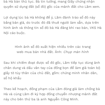
bà Hà bàn thủ tục. Bà tin tưởng, mang Giấy chứng nhận
quyền sử dụng đất (sổ đỏ) gốc của mảnh đất cho Lãm xem.
Lợi dụng lúc bà Hà không để ý, Lãm đánh tráo sổ đỏ này
bằng bản giả, do trước đó đã thuê người làm sẵn, dựa trên
hình ảnh và thông tin sổ đỏ bà Hà đăng khi rao bán, VKS Hà
Nội cáo buộc.
Hình ảnh sổ đỏ xuất hiện nhiều trên các trang
web mua bán nhà đất. Ảnh:
Chụp màn hình
Sau khi chiếm đoạt được sổ đỏ gốc, Lãm tiếp tục dùng ảnh
chân dung và dấu vân tay của đồng bọn để làm giả toàn bộ
giấy tờ tùy thân của chủ đất, gồm: chứng minh nhân dân,
sổ hộ khẩu
Theo kế hoạch, đồng phạm của Lãm đóng giả làm chồng bà
Hà và cùng Lãm đi ký hợp đồng chuyển nhượng mảnh đất
này cho bên thứ ba là anh Nguyễn Công Minh.