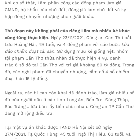
Khi có sổ thật, Lãm phân công các đồng phạm làm giả
CMND, hộ khẩu của chủ đất, đóng giả làm chủ đất và ký
hợp đồng chuyển nhượng cho người khác.
Thủ đoạn này không phải của riêng Lãm mà nhiều kẻ khác
cũng từng thực hiện
. Ngày 23/11/2021, Công an Cần Thơ bắt
Lưu Hoàng Hải, 49 tuổi, và 4 đồng phạm với cáo buộc
Lừa
đảo chiếm đoạt tài sản
. Sử dụng mưu kế giống hệt, nhóm
tội phạm Cần Thơ thừa nhận đã thực hiện 4 vụ, đánh
tráo 6 sổ đỏ tại Cần Thơ với trị giá khoảng 80 tỷ đồng. Trong
đó, các nghi phạm đã chuyển nhượng, cầm cố 4 sổ chiếm
đoạt hơn 15 tỷ đồng.
Ngoài ra, các bị can còn khai đã đánh tráo, làm giả nhiều sổ
đỏ của người dân ở các tỉnh Long An, Bến Tre, Đồng Tháp,
Sóc Trăng… lừa bán lấy tiền chia nhau. Công an TP Cần Thơ
đang mở rộng điều tra.
Tại một vụ án khác được TAND Hà Nội xét xử ngày
27/4/2021, Tạ Quốc Hùng, 45 tuổi, Ngô Thị Hiếu, 63 tuổi, và