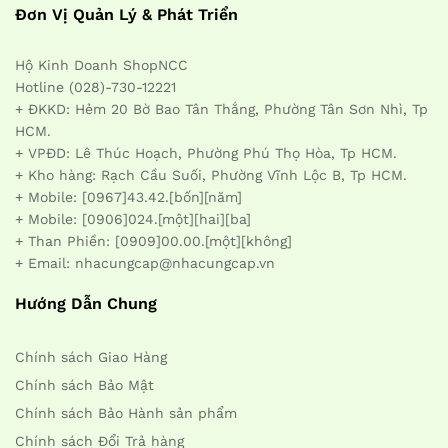
Đơn Vị Quản Lý & Phát Triển
Hộ Kinh Doanh ShopNCC
Hotline (028)-730-12221
+ ĐKKD: Hẻm 20 Bờ Bao Tân Thắng, Phường Tân Sơn Nhì, Tp
HCM.
+ VPĐD: Lê Thúc Hoạch, Phường Phú Thọ Hòa, Tp HCM.
+ Kho hàng: Rạch Cầu Suối, Phường Vĩnh Lộc B, Tp HCM.
+ Mobile: [0967]43.42.[bốn][năm]
+ Mobile: [0906]024.[một][hai][ba]
+ Than Phiền: [0909]00.00.[một][không]
+ Email: nhacungcap@nhacungcap.vn
Hướng Dẫn Chung
Chính sách Giao Hàng
Chính sách Bảo Mật
Chính sách Bảo Hành sản phẩm
Chính sách Đổi Trả hàng