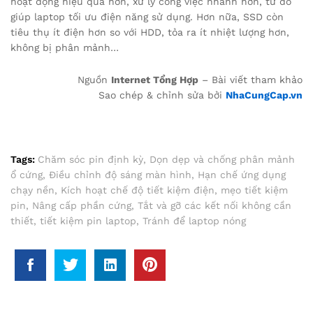
hoạt động hiệu quả hơn, xử lý công việc nhanh hơn, từ đó
giúp laptop tối ưu điện năng sử dụng. Hơn nữa, SSD còn
tiêu thụ ít điện hơn so với HDD, tỏa ra ít nhiệt lượng hơn,
không bị phân mảnh…
Nguồn
Internet Tổng Hợp
– Bài viết tham khảo
Sao chép & chỉnh sửa bởi
NhaCungCap.vn
Tags:
Chăm sóc pin định kỳ
,
Dọn dẹp và chống phân mảnh
ổ cứng
,
Điều chỉnh độ sáng màn hình
,
Hạn chế ứng dụng
chạy nền
,
Kích hoạt chế độ tiết kiệm điện
,
mẹo tiết kiệm
pin
,
Nâng cấp phần cứng
,
Tắt và gỡ các kết nối không cần
thiết
,
tiết kiệm pin laptop
,
Tránh để laptop nóng