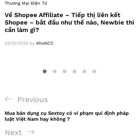
Thương Mại Điện Tử
Về Shopee Affiliate – Tiếp thị liên kết
Shopee – bắt đầu như thế nào, Newbie thì
cần làm gì?
02/10/2025
by
KhoNCC
Previous
Previous
Điều
Post
Mua bán dụng cụ Sextoy có vi phạm qui định pháp
hướng
luật Việt Nam hay không ?
bài
Next
Next