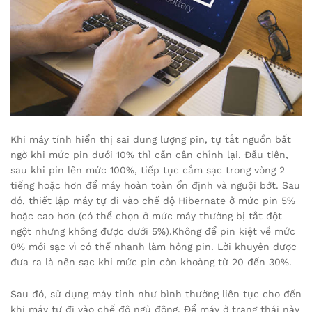
Khi máy tính hiển thị sai dung lượng pin, tự tắt nguồn bất
ngờ khi mức pin dưới 10% thì cần cân chỉnh lại. Đầu tiên,
sau khi pin lên mức 100%, tiếp tục cắm sạc trong vòng 2
tiếng hoặc hơn để máy hoàn toàn ổn định và nguội bớt. Sau
đó, thiết lập máy tự đi vào chế độ Hibernate ở mức pin 5%
hoặc cao hơn (có thể chọn ở mức máy thường bị tắt đột
ngột nhưng không được dưới 5%).Không để pin kiệt về mức
0% mới sạc vì có thể nhanh làm hỏng pin. Lời khuyên được
đưa ra là nên sạc khi mức pin còn khoảng từ 20 đến 30%.
Sau đó, sử dụng máy tính như bình thường liên tục cho đến
khi máy tự đi vào chế độ ngủ đông. Để máy ở trạng thái này