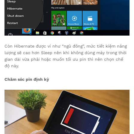
Còn Hibernate được ví như “ngủ đông”, mức tiết kiệm năng
lượng sẽ cao hơn Sleep nên khi không dùng máy trong thời
gian dài vừa phải hoặc muốn tối ưu pin thì nên chọn chế
độ này.
Chăm sóc pin định kỳ