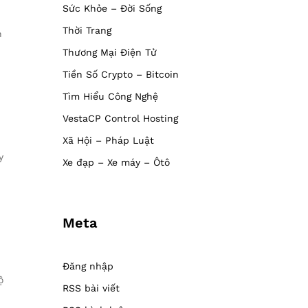
Sức Khỏe – Đời Sống
Thời Trang
n
Thương Mại Điện Tử
Tiền Số Crypto – Bitcoin
Tìm Hiểu Công Nghệ
VestaCP Control Hosting
Xã Hội – Pháp Luật
y
Xe đạp – Xe máy – Ôtô
Meta
Đăng nhập
ộ
RSS bài viết