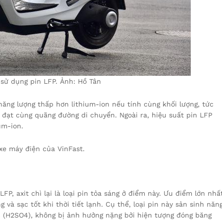
sử dụng pin LFP. Ảnh: Hồ Tân
ăng lượng thấp hơn lithium-ion nếu tính cùng khối lượng, tức
 đạt cùng quãng đường di chuyển. Ngoài ra, hiệu suất pin LFP
um-ion.
xe máy điện của VinFast.
LFP, axit chì lại là loại pin tỏa sáng ở điểm này. Ưu điểm lớn nhấ
g và sạc tốt khi thời tiết lạnh. Cụ thể, loại pin này sản sinh năn
ic (H2SO4), không bị ảnh hưởng nặng bởi hiện tượng đóng băng