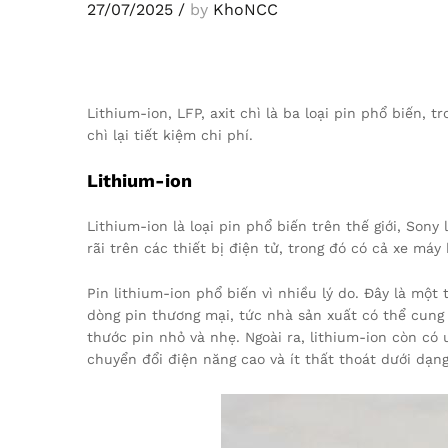
27/07/2025
/
by
KhoNCC
Lithium-ion, LFP, axit chì là ba loại pin phổ biến, 
chì lại tiết kiệm chi phí.
Lithium-ion
Lithium-ion là loại pin phổ biến trên thế giới, Son
rãi trên các thiết bị điện tử, trong đó có cả xe máy
Pin lithium-ion phổ biến vì nhiều lý do. Đây là một
dòng pin thương mại, tức nhà sản xuất có thể cung 
thước pin nhỏ và nhẹ. Ngoài ra, lithium-ion còn có
chuyển đổi điện năng cao và ít thất thoát dưới dạng