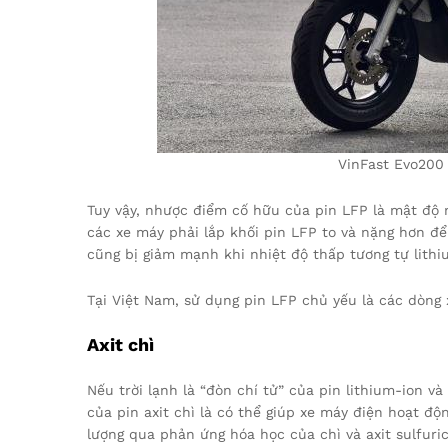
VinFast Evo200 
Tuy vậy, nhược điểm cố hữu của pin LFP là mật độ n
các xe máy phải lắp khối pin LFP to và nặng hơn để
cũng bị giảm mạnh khi nhiệt độ thấp tương tự lithi
Tại Việt Nam, sử dụng pin LFP chủ yếu là các dòng 
Axit chì
Nếu trời lạnh là “đòn chí tử” của pin lithium-ion và 
của pin axit chì là có thể giúp xe máy điện hoạt độn
lượng qua phản ứng hóa học của chì và axit sulfur