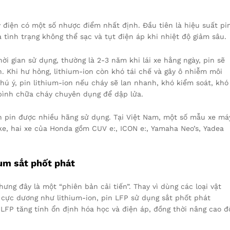
y điện có một số nhược điểm nhất định. Đầu tiên là hiệu suất pi
 tình trạng không thể sạc và tụt điện áp khi nhiệt độ giảm sâu.
i gian sử dụng, thường là 2-3 năm khi lái xe hằng ngày, pin sẽ
. Khi hư hỏng, lithium-ion còn khó tái chế và gây ô nhiễm môi
ú ý, pin lithium-ion nếu cháy sẽ lan nhanh, khó kiểm soát, khó
 bình chữa cháy chuyên dụng để dập lửa.
ọn pin được nhiều hãng sử dụng. Tại Việt Nam, một số mẫu xe má
ke, hai xe của Honda gồm CUV e:, ICON e:, Yamaha Neo’s, Yadea
um sắt phốt phát
hưng đây là một “phiên bản cải tiến”. Thay vì dùng các loại vật
ở cực dương như lithium-ion, pin LFP sử dụng sắt phốt phát
 LFP tăng tính ổn định hóa học và điện áp, đồng thời nâng cao đ