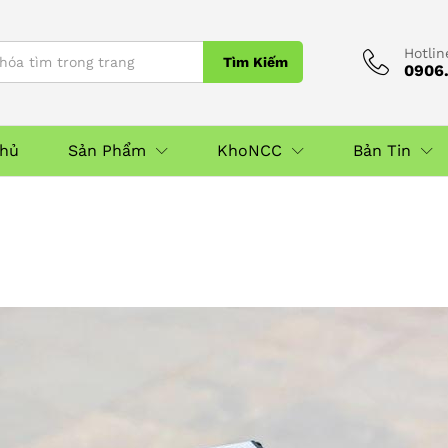
Hotlin
Tìm Kiếm
0906.
Chủ
Sản Phẩm
KhoNCC
Bản Tin