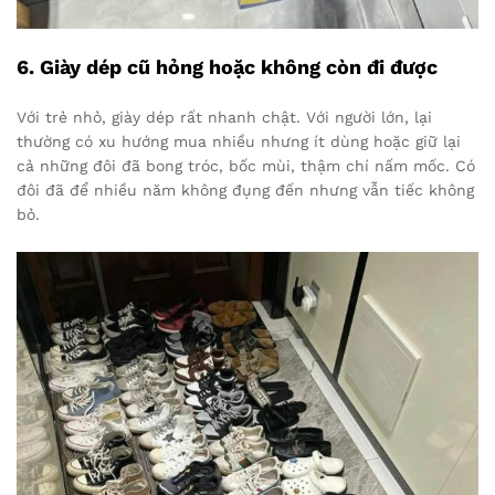
6. Giày dép cũ hỏng hoặc không còn đi được
Với trẻ nhỏ, giày dép rất nhanh chật. Với người lớn, lại
thường có xu hướng mua nhiều nhưng ít dùng hoặc giữ lại
cả những đôi đã bong tróc, bốc mùi, thậm chí nấm mốc. Có
đôi đã để nhiều năm không đụng đến nhưng vẫn tiếc không
bỏ.