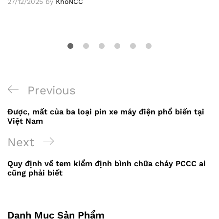
27/12/2025
by
KhoNCC
Previous
Previous
Điều
Post
Được, mất của ba loại pin xe máy điện phổ biến tại
hướng
Việt Nam
bài
Next
Next
viết
Post
Quy định về tem kiểm định bình chữa cháy PCCC ai
cũng phải biết
Danh Mục Sản Phẩm