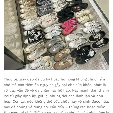
Thực tế, giày dép đã cũ kỹ hoặc hư hỏng không chỉ chiếm
chỗ mà còn tiềm ẩn nguy cơ gây hại cho sức khỏe, nhất là
với các vấn đề về da chân hay hô hấp. Hãy mạnh dạn thanh
lọc tủ giày định kỳ, giữ lại những đôi còn lành lặn và phù
hợp. Còn lại, nếu không thể sửa chữa hay vệ sinh được nữa,
hãy để chúng về đúng nơi cần đến – thùng rác hoặc điểm
thu gom tái chế. Giữ gìn sự gọn gàng cho lối vào nhà cũng là