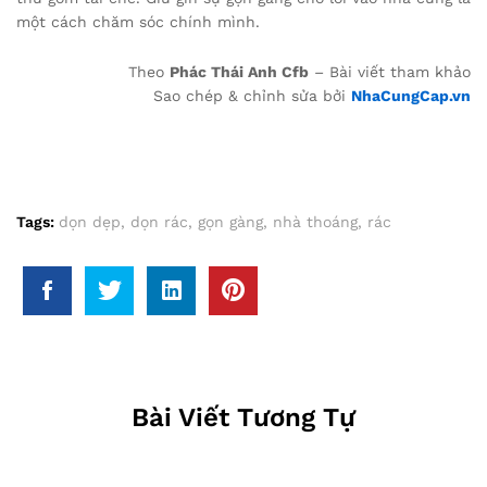
một cách chăm sóc chính mình.
Theo
Phác Thái Anh Cfb
– Bài viết tham khảo
Sao chép & chỉnh sửa bởi
NhaCungCap.vn
Tags:
dọn dẹp
,
dọn rác
,
gọn gàng
,
nhà thoáng
,
rác
Bài Viết Tương Tự