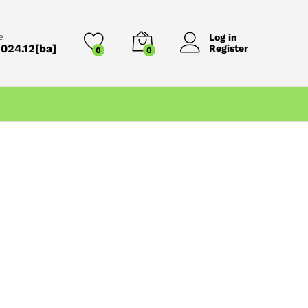
e
Log in
024.12[ba]
Register
0
0