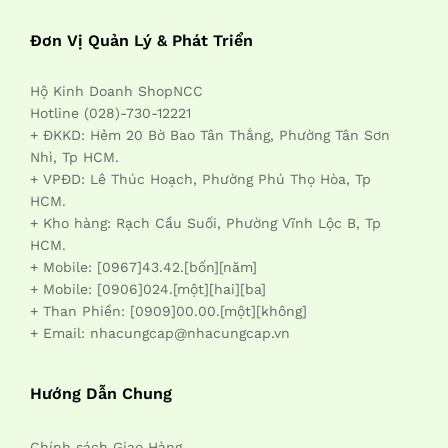
Đơn Vị Quản Lý & Phát Triển
Hộ Kinh Doanh ShopNCC
Hotline (028)-730-12221
+ ĐKKD: Hẻm 20 Bờ Bao Tân Thắng, Phường Tân Sơn
Nhì, Tp HCM.
+ VPĐD: Lê Thúc Hoạch, Phường Phú Thọ Hòa, Tp
HCM.
+ Kho hàng: Rạch Cầu Suối, Phường Vĩnh Lộc B, Tp
HCM.
+ Mobile: [0967]43.42.[bốn][năm]
+ Mobile: [0906]024.[một][hai][ba]
+ Than Phiền: [0909]00.00.[một][không]
+ Email: nhacungcap@nhacungcap.vn
Hướng Dẫn Chung
Chính sách Giao Hàng