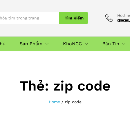
Hotlin
Tìm Kiếm
0906.
Chủ
Sản Phẩm
KhoNCC
Bản Tin
Thẻ:
zip code
Home
/
zip code