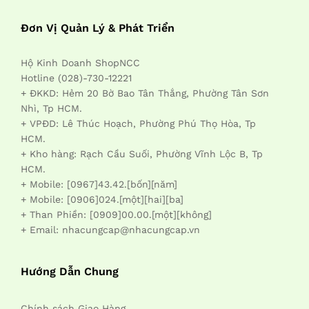
Đơn Vị Quản Lý & Phát Triển
Hộ Kinh Doanh ShopNCC
Hotline (028)-730-12221
+ ĐKKD: Hẻm 20 Bờ Bao Tân Thắng, Phường Tân Sơn
Nhì, Tp HCM.
+ VPĐD: Lê Thúc Hoạch, Phường Phú Thọ Hòa, Tp
HCM.
+ Kho hàng: Rạch Cầu Suối, Phường Vĩnh Lộc B, Tp
HCM.
+ Mobile: [0967]43.42.[bốn][năm]
+ Mobile: [0906]024.[một][hai][ba]
+ Than Phiền: [0909]00.00.[một][không]
+ Email: nhacungcap@nhacungcap.vn
Hướng Dẫn Chung
Chính sách Giao Hàng