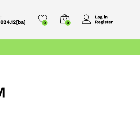
e
Log in
024.12[ba]
Register
0
0
M