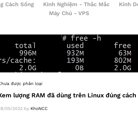
g Cách Sống
Kinh Nghiệm - Thắc Mắc
Kinh D
Máy Chủ - VPS
Chưa được phân loại
Xem lượng RAM đã dùng trên Linux đúng cách
28/05/2022
by
KhoNCC