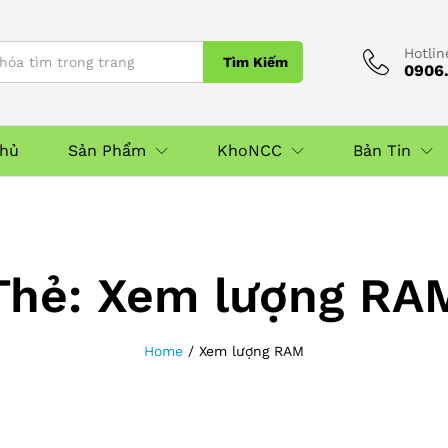
Hotlin
Tìm Kiếm
0906.
Chủ
Sản Phẩm
KhoNCC
Bản Tin
Thẻ:
Xem lượng RA
Home
/
Xem lượng RAM