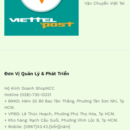
Vận Chuyển Việt Tel
Đơn Vị Quản Lý & Phát Triển
Hộ Kinh Doanh ShopNCC
Hotline (028)-730-12221
+ ĐKKD: Hẻm 20 Bờ Bao Tân Thắng, Phường Tân Sơn Nhì, Tp
HCM.
+ VPĐD: Lê Thúc Hoạch, Phường Phú Thọ Hòa, Tp HCM.
+ Kho hàng: Rạch Cầu Suối, Phường Vĩnh Lộc B, Tp HCM.
+ Mobile: [0967]43.42.[bốn][năm]