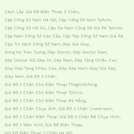
Cách Lắp Giá Đỡ Điện Thoại 3 Chân
Cặp Công Sở Nam Hà Nội
Cặp Công Sở Nam Tphcm
Cặp Công Sở Vải Dù
Cặp Da Nam Công Sở Giá Rẻ Tphcm
Cặp Nam Công Sở Cao Cấp
Cặp Táp Công Sở Nam Giá Rẻ
Cặp Túi Xách Công Sở Nam
Dep Gia Giay
Dong Ho Treo Tuong
Dép Doctor
Dép Doctor Nam
Dép Doctor Nữ
Dép Dr
Dép Nam
Dép Tăng Chiều Cao
Giay Dep Tang Chieu Cao
Giày Dép Nam
Giày Giả Dép
Giày Nam
Giá Đỡ 3 Chân
Giá Đỡ 3 Chân Cho Điện Thoại Thegioididong
Giá Đỡ 3 Chân Cho Điện Thoại Tphcm
Giá Đỡ 3 Chân Cho Điện Thoại Đà Nẵng
Giá Đỡ 3 Chân Chụp Ảnh
Giá Đỡ 3 Chân Livestream
Giá Đỡ 3 Chân Điện Thoại
Giá Đỡ 3 Chân Đế Chụp Hình
Giá Đỡ 3 Màn Hình
Giá Đỡ Điện Thoại
Giá Đỡ Điện Thoại 3 Chân Hà Nội