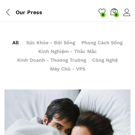
Our Press
0
0
All
Sức Khỏe - Đời Sống
Phong Cách Sống
Kinh Nghiệm - Thắc Mắc
Kinh Doanh - Thương Trường
Công Nghệ
Máy Chủ - VPS