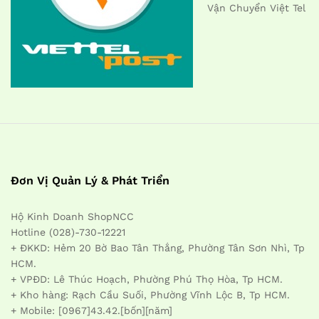
Vận Chuyển Việt Tel
Đơn Vị Quản Lý & Phát Triển
Hộ Kinh Doanh ShopNCC
Hotline (028)-730-12221
+ ĐKKD: Hẻm 20 Bờ Bao Tân Thắng, Phường Tân Sơn Nhì, Tp
HCM.
+ VPĐD: Lê Thúc Hoạch, Phường Phú Thọ Hòa, Tp HCM.
+ Kho hàng: Rạch Cầu Suối, Phường Vĩnh Lộc B, Tp HCM.
+ Mobile: [0967]43.42.[bốn][năm]