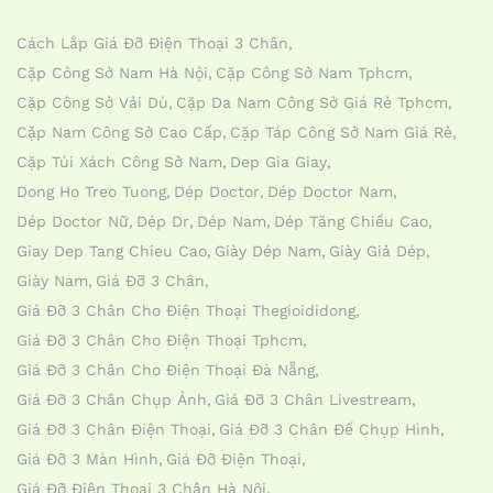
Cách Lắp Giá Đỡ Điện Thoại 3 Chân
Cặp Công Sở Nam Hà Nội
Cặp Công Sở Nam Tphcm
Cặp Công Sở Vải Dù
Cặp Da Nam Công Sở Giá Rẻ Tphcm
Cặp Nam Công Sở Cao Cấp
Cặp Táp Công Sở Nam Giá Rẻ
Cặp Túi Xách Công Sở Nam
Dep Gia Giay
Dong Ho Treo Tuong
Dép Doctor
Dép Doctor Nam
Dép Doctor Nữ
Dép Dr
Dép Nam
Dép Tăng Chiều Cao
Giay Dep Tang Chieu Cao
Giày Dép Nam
Giày Giả Dép
Giày Nam
Giá Đỡ 3 Chân
Giá Đỡ 3 Chân Cho Điện Thoại Thegioididong
Giá Đỡ 3 Chân Cho Điện Thoại Tphcm
Giá Đỡ 3 Chân Cho Điện Thoại Đà Nẵng
Giá Đỡ 3 Chân Chụp Ảnh
Giá Đỡ 3 Chân Livestream
Giá Đỡ 3 Chân Điện Thoại
Giá Đỡ 3 Chân Đế Chụp Hình
Giá Đỡ 3 Màn Hình
Giá Đỡ Điện Thoại
Giá Đỡ Điện Thoại 3 Chân Hà Nội