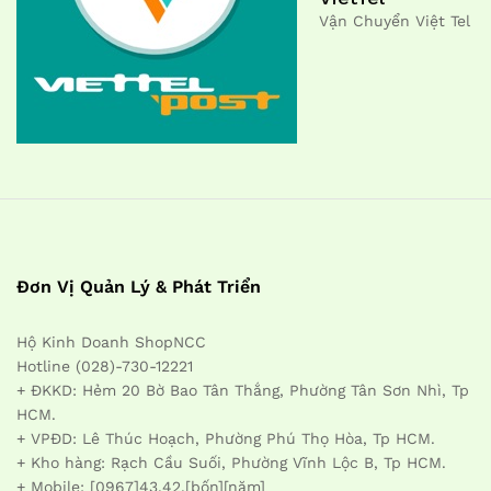
Vận Chuyển Việt Tel
Đơn Vị Quản Lý & Phát Triển
Hộ Kinh Doanh ShopNCC
Hotline (028)-730-12221
+ ĐKKD: Hẻm 20 Bờ Bao Tân Thắng, Phường Tân Sơn Nhì, Tp
HCM.
+ VPĐD: Lê Thúc Hoạch, Phường Phú Thọ Hòa, Tp HCM.
+ Kho hàng: Rạch Cầu Suối, Phường Vĩnh Lộc B, Tp HCM.
+ Mobile: [0967]43.42.[bốn][năm]