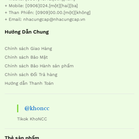
+ Mobile: [0906]024.[một][hai][ba]
+ Than Phiền: [0909]00.00.[một][không]
+ Email: nhacungcap@nhacungcap.vn
Hướng Dẫn Chung
Chính sách Giao Hàng
Chính sách Bảo Mật
Chính sách Bảo Hành sản phẩm
Chính sách Đổi Trả hàng
Hướng dẫn Thanh Toán
@khoncc
Tikok KhoNCC
Thẻ sản phẩm