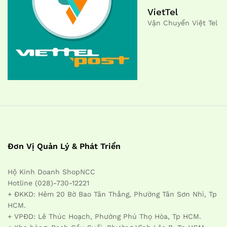
VietTel
Vận Chuyển Việt Tel
Đơn Vị Quản Lý & Phát Triển
Hộ Kinh Doanh ShopNCC
Hotline (028)-730-12221
+ ĐKKD: Hẻm 20 Bờ Bao Tân Thắng, Phường Tân Sơn Nhì, Tp
HCM.
+ VPĐD: Lê Thúc Hoạch, Phường Phú Thọ Hòa, Tp HCM.