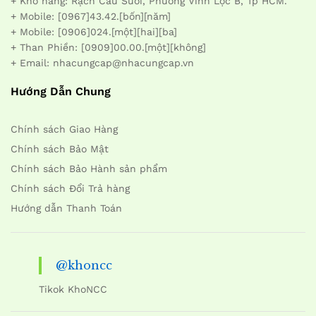
+ Kho hàng: Rạch Cầu Suối, Phường Vĩnh Lộc B, Tp HCM.
+ Mobile: [0967]43.42.[bốn][năm]
+ Mobile: [0906]024.[một][hai][ba]
+ Than Phiền: [0909]00.00.[một][không]
+ Email: nhacungcap@nhacungcap.vn
Hướng Dẫn Chung
Chính sách Giao Hàng
Chính sách Bảo Mật
Chính sách Bảo Hành sản phẩm
Chính sách Đổi Trả hàng
Hướng dẫn Thanh Toán
@khoncc
Tikok KhoNCC