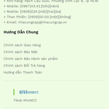
+ Kho hàng: Rạch Cầu Suối, Phường Vĩnh Lộc B, Tp HCM.
+ Mobile: [0967]43.42.[bốn][năm]
+ Mobile: [0906]024.[một][hai][ba]
+ Than Phiền: [0909]00.00.[một][không]
+ Email: nhacungcap@nhacungcap.vn
Hướng Dẫn Chung
Chính sách Giao Hàng
Chính sách Bảo Mật
Chính sách Bảo Hành sản phẩm
Chính sách Đổi Trả hàng
Hướng dẫn Thanh Toán
@khoncc
Tikok KhoNCC