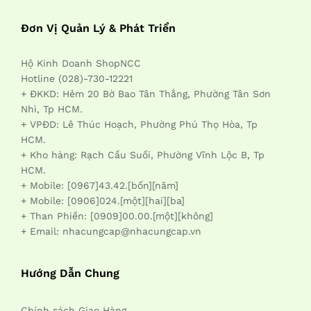
Đơn Vị Quản Lý & Phát Triển
Hộ Kinh Doanh ShopNCC
Hotline (028)-730-12221
+ ĐKKD: Hẻm 20 Bờ Bao Tân Thắng, Phường Tân Sơn
Nhì, Tp HCM.
+ VPĐD: Lê Thúc Hoạch, Phường Phú Thọ Hòa, Tp
HCM.
+ Kho hàng: Rạch Cầu Suối, Phường Vĩnh Lộc B, Tp
HCM.
+ Mobile: [0967]43.42.[bốn][năm]
+ Mobile: [0906]024.[một][hai][ba]
+ Than Phiền: [0909]00.00.[một][không]
+ Email: nhacungcap@nhacungcap.vn
Hướng Dẫn Chung
Chính sách Giao Hàng