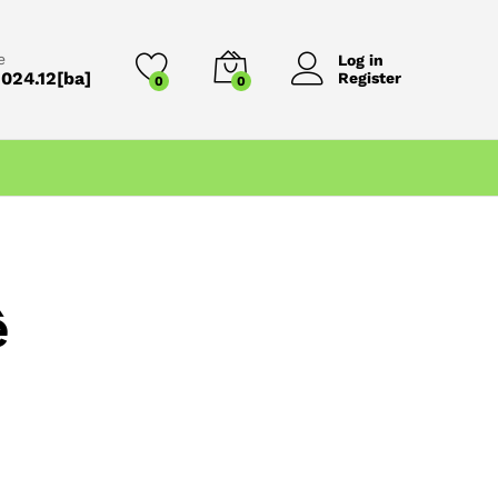
e
Log in
024.12[ba]
Register
0
0
ệ