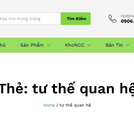
Hotlin
Tìm Kiếm
0906.
Chủ
Sản Phẩm
KhoNCC
Bản Tin
Thẻ:
tư thế quan h
Home
/
tư thế quan hệ