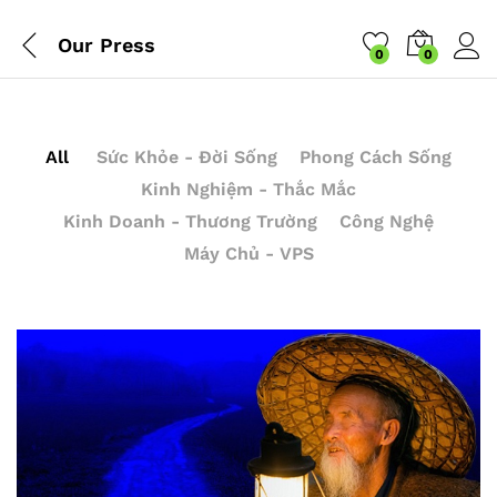
Our Press
0
0
All
Sức Khỏe - Đời Sống
Phong Cách Sống
Kinh Nghiệm - Thắc Mắc
Kinh Doanh - Thương Trường
Công Nghệ
Máy Chủ - VPS