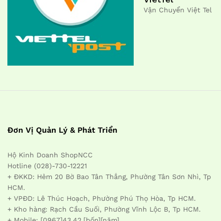
Vận Chuyển Việt Tel
Đơn Vị Quản Lý & Phát Triển
Hộ Kinh Doanh ShopNCC
Hotline (028)-730-12221
+ ĐKKD: Hẻm 20 Bờ Bao Tân Thắng, Phường Tân Sơn Nhì, Tp
HCM.
+ VPĐD: Lê Thúc Hoạch, Phường Phú Thọ Hòa, Tp HCM.
+ Kho hàng: Rạch Cầu Suối, Phường Vĩnh Lộc B, Tp HCM.
+ Mobile: [0967]43.42.[bốn][năm]