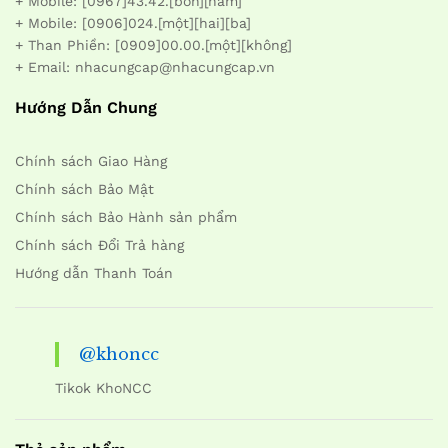
+ Mobile: [0967]43.42.[bốn][năm]
+ Mobile: [0906]024.[một][hai][ba]
+ Than Phiền: [0909]00.00.[một][không]
+ Email: nhacungcap@nhacungcap.vn
Hướng Dẫn Chung
Chính sách Giao Hàng
Chính sách Bảo Mật
Chính sách Bảo Hành sản phẩm
Chính sách Đổi Trả hàng
Hướng dẫn Thanh Toán
@khoncc
Tikok KhoNCC