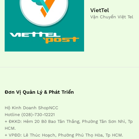
VietTel
Vận Chuyển Việt Tel
Đơn Vị Quản Lý & Phát Triển
Hộ Kinh Doanh ShopNCC
Hotline (028)-730-12221
+ ĐKKD: Hẻm 20 Bờ Bao Tân Thắng, Phường Tân Sơn Nhì, Tp
HCM.
+ VPĐD: Lê Thúc Hoạch, Phường Phú Thọ Hòa, Tp HCM.