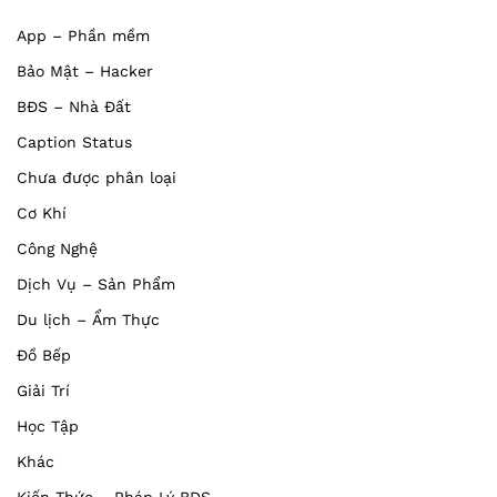
App – Phần mềm
Bảo Mật – Hacker
BĐS – Nhà Đất
Caption Status
Chưa được phân loại
Cơ Khí
Công Nghệ
Dịch Vụ – Sản Phẩm
Du lịch – Ẩm Thực
Đồ Bếp
Giải Trí
Học Tập
Khác
Kiến Thức – Pháp Lý BDS