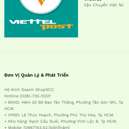
Vận Chuyển Việt Tel
Đơn Vị Quản Lý & Phát Triển
Hộ Kinh Doanh ShopNCC
Hotline (028)-730-12221
+ ĐKKD: Hẻm 20 Bờ Bao Tân Thắng, Phường Tân Sơn Nhì, Tp
HCM.
+ VPĐD: Lê Thúc Hoạch, Phường Phú Thọ Hòa, Tp HCM.
+ Kho hàng: Rạch Cầu Suối, Phường Vĩnh Lộc B, Tp HCM.
+ Mobile: [0967]43.42.[bốn][năm]