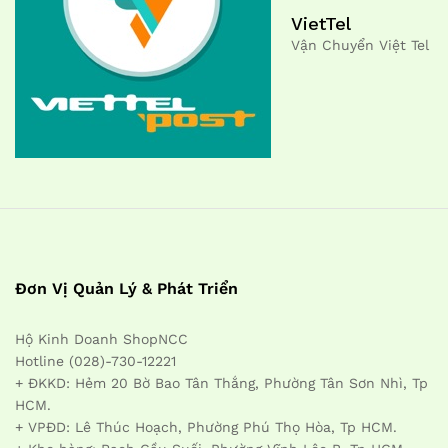
VietTel
Vận Chuyển Việt Tel
Đơn Vị Quản Lý & Phát Triển
Hộ Kinh Doanh ShopNCC
Hotline (028)-730-12221
+ ĐKKD: Hẻm 20 Bờ Bao Tân Thắng, Phường Tân Sơn Nhì, Tp
HCM.
+ VPĐD: Lê Thúc Hoạch, Phường Phú Thọ Hòa, Tp HCM.