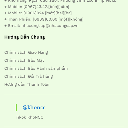
+ Kho hàng: Rạch Cầu Suối, Phường Vĩnh Lộc B, Tp HCM.
+ Mobile: [0967]43.42.[bốn][năm]
+ Mobile: [0906]024.[một][hai][ba]
+ Than Phiền: [0909]00.00.[một][không]
+ Email: nhacungcap@nhacungcap.vn
Hướng Dẫn Chung
Chính sách Giao Hàng
Chính sách Bảo Mật
Chính sách Bảo Hành sản phẩm
Chính sách Đổi Trả hàng
Hướng dẫn Thanh Toán
@khoncc
Tikok KhoNCC