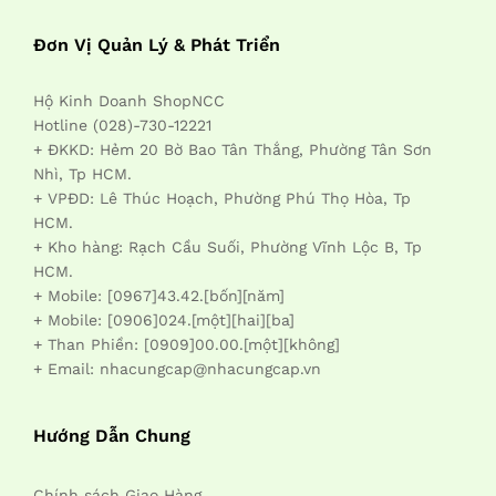
Đơn Vị Quản Lý & Phát Triển
Hộ Kinh Doanh ShopNCC
Hotline (028)-730-12221
+ ĐKKD: Hẻm 20 Bờ Bao Tân Thắng, Phường Tân Sơn
Nhì, Tp HCM.
+ VPĐD: Lê Thúc Hoạch, Phường Phú Thọ Hòa, Tp
HCM.
+ Kho hàng: Rạch Cầu Suối, Phường Vĩnh Lộc B, Tp
HCM.
+ Mobile: [0967]43.42.[bốn][năm]
+ Mobile: [0906]024.[một][hai][ba]
+ Than Phiền: [0909]00.00.[một][không]
+ Email: nhacungcap@nhacungcap.vn
Hướng Dẫn Chung
Chính sách Giao Hàng