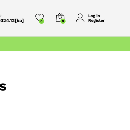
e
Log in
024.12[ba]
Register
0
0
s