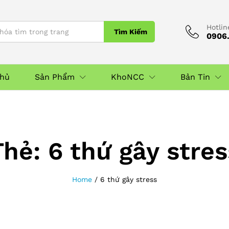
Hotlin
Tìm Kiếm
0906.
Chủ
Sản Phẩm
KhoNCC
Bản Tin
Thẻ:
6 thứ gây stres
Home
/
6 thứ gây stress