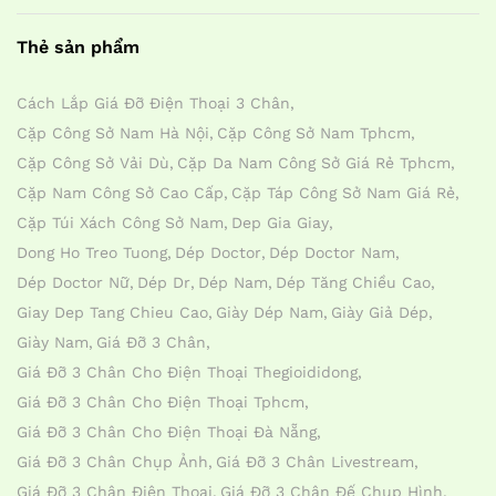
Thẻ sản phẩm
Cách Lắp Giá Đỡ Điện Thoại 3 Chân
Cặp Công Sở Nam Hà Nội
Cặp Công Sở Nam Tphcm
Cặp Công Sở Vải Dù
Cặp Da Nam Công Sở Giá Rẻ Tphcm
Cặp Nam Công Sở Cao Cấp
Cặp Táp Công Sở Nam Giá Rẻ
Cặp Túi Xách Công Sở Nam
Dep Gia Giay
Dong Ho Treo Tuong
Dép Doctor
Dép Doctor Nam
Dép Doctor Nữ
Dép Dr
Dép Nam
Dép Tăng Chiều Cao
Giay Dep Tang Chieu Cao
Giày Dép Nam
Giày Giả Dép
Giày Nam
Giá Đỡ 3 Chân
Giá Đỡ 3 Chân Cho Điện Thoại Thegioididong
Giá Đỡ 3 Chân Cho Điện Thoại Tphcm
Giá Đỡ 3 Chân Cho Điện Thoại Đà Nẵng
Giá Đỡ 3 Chân Chụp Ảnh
Giá Đỡ 3 Chân Livestream
Giá Đỡ 3 Chân Điện Thoại
Giá Đỡ 3 Chân Đế Chụp Hình