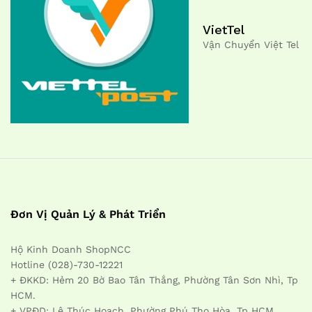
VietTel
Vận Chuyển Việt Tel
Đơn Vị Quản Lý & Phát Triển
Hộ Kinh Doanh ShopNCC
Hotline (028)-730-12221
+ ĐKKD: Hẻm 20 Bờ Bao Tân Thắng, Phường Tân Sơn Nhì, Tp
HCM.
+ VPĐD: Lê Thúc Hoạch, Phường Phú Thọ Hòa, Tp HCM.