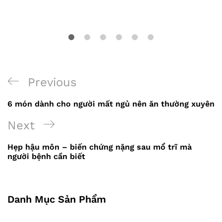
Previous
Previous
Điều
Post
6 món dành cho người mất ngủ nên ăn thường xuyên
hướng
Next
Next
bài
Post
viết
Hẹp hậu môn – biến chứng nặng sau mổ trĩ mà
người bệnh cần biết
Danh Mục Sản Phẩm