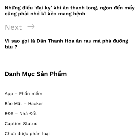
Điều
Post
Những điều ‘đại kỵ’ khi ăn thanh long, ngon đến mấy
hướng
cũng phải nhớ kĩ kẻo mang bệnh
bài
Next
Next
viết
Post
Vì sao gọi là Dân Thanh Hóa ăn rau má phá đường
tàu ?
Danh Mục Sản Phẩm
App – Phần mềm
Bảo Mật – Hacker
BĐS – Nhà Đất
Caption Status
Chưa được phân loại