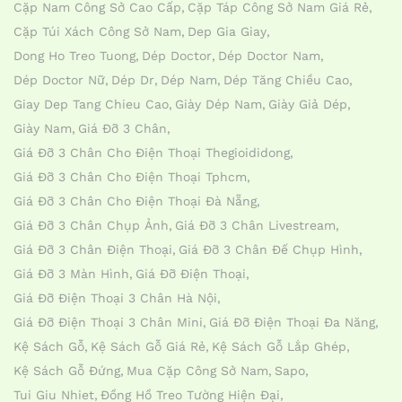
Cặp Nam Công Sở Cao Cấp
Cặp Táp Công Sở Nam Giá Rẻ
Cặp Túi Xách Công Sở Nam
Dep Gia Giay
Dong Ho Treo Tuong
Dép Doctor
Dép Doctor Nam
Dép Doctor Nữ
Dép Dr
Dép Nam
Dép Tăng Chiều Cao
Giay Dep Tang Chieu Cao
Giày Dép Nam
Giày Giả Dép
Giày Nam
Giá Đỡ 3 Chân
Giá Đỡ 3 Chân Cho Điện Thoại Thegioididong
Giá Đỡ 3 Chân Cho Điện Thoại Tphcm
Giá Đỡ 3 Chân Cho Điện Thoại Đà Nẵng
Giá Đỡ 3 Chân Chụp Ảnh
Giá Đỡ 3 Chân Livestream
Giá Đỡ 3 Chân Điện Thoại
Giá Đỡ 3 Chân Đế Chụp Hình
Giá Đỡ 3 Màn Hình
Giá Đỡ Điện Thoại
Giá Đỡ Điện Thoại 3 Chân Hà Nội
Giá Đỡ Điện Thoại 3 Chân Mini
Giá Đỡ Điện Thoại Đa Năng
Kệ Sách Gỗ
Kệ Sách Gỗ Giá Rẻ
Kệ Sách Gỗ Lắp Ghép
Kệ Sách Gỗ Đứng
Mua Cặp Công Sở Nam
Sapo
Tui Giu Nhiet
Đồng Hồ Treo Tường Hiện Đại