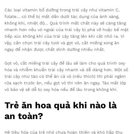
Các loại vitamin bổ dưỡng trong trái cây như vitamin C,
folate… có thể bị mất dần dưới tác dụng của ánh sáng,
không khí, nhiệt độ… Quá trình mất chất này sẽ càng tăng
nhanh hơn nếu vỏ ngoài của trái cây bị phá vỡ hoặc bề mặt
tiếp xúc không khí của trái cây tăng lên khi cắt nhỏ ra. Vì
vậy, cần chọn trái cây tươi và gọt vỏ, cắt miếng xong ăn
ngay để nhận được chất dinh dưỡng nhiều nhất.
Gọt vỏ, cắt miếng trái cây để lâu sẽ làm cho quá trình oxy
hóa và nhiễm khuẩn trái cây nhanh và dễ dàng hơn. Một số
trái cây như táo có thể ăn cả vỏ (nếu thích) thì phải ngâm
rửa sạch trước ăn, nếu gọt vỏ thì nên ăn ngay. Táo mất lớp
vỏ bảo vệ sẽ dễ bị oxy hóa nếu để lâu trong không khí.
Trẻ ăn hoa quả khi nào là
an toàn?
Hệ tiêu hóa của trẻ nhỏ chưa hoàn thiện và khó hấp thu