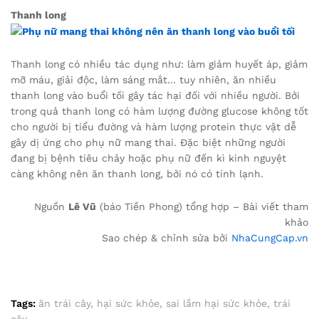
Thanh long
Thanh long có nhiều tác dụng như: làm giảm huyết áp, giảm
mỡ máu, giải độc, làm sáng mắt… tuy nhiên, ăn nhiều
thanh long vào buổi tối gây tác hại đối với nhiều người. Bởi
trong quả thanh long có hàm lượng đường glucose không tốt
cho người bị tiểu đường và hàm lượng protein thực vật dễ
gây dị ứng cho phụ nữ mang thai. Đặc biệt những người
đang bị bệnh tiêu chảy hoặc phụ nữ đến kì kinh nguyệt
càng không nên ăn thanh long, bởi nó có tính lạnh.
Nguồn
Lê Vũ
(báo Tiền Phong) tổng hợp – Bài viết tham
khảo
Sao chép & chỉnh sửa bởi
NhaCungCap.vn
Tags:
ăn trái cây
,
hại sức khỏe
,
sai lầm hại sức khỏe
,
trái
cây