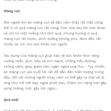
Măng cụt
Mọi người khi ăn măng cụt sẽ đều cảm thấy rất mất công,
bởi vì vỏ quả măng cụt rất cứng, hơn nữa sau khi bóc được
vỏ chỉ có một miếng nhỏ thịt quả, nhưng hương vị quả
măng cụt rất thơm, dinh dưỡng phong phú, đem đến rất
nhiều lợi ích cho sức khỏe con người.
Tác dụng của măng cụt giúp bảo vệ sức khỏe như: tăng
cường miễn dịch, bảo vệ tim mạch, chống tiểu đường,
chống viêm, giúp giảm cân, ngăn ngừa ung thư… Tuy nhiên,
ăn măng cụt vào buổi tối rất dễ dẫn đến hiện tượng trúng
độc, đối với những người nhạy cảm có thể gây ra một số dị
ứng như nổi mề đay, ngứa phát ban, thậm chí nặng hơn gây
sưng miệng, môi, gây tức ngực…
Quả xoải
Quả xoài rất giàu vitamin C, A, axit folic,…và thường xuyên