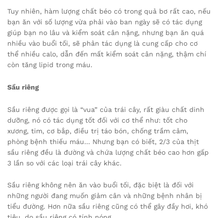
Tuy nhiên, hàm lượng chất béo có trong quả bơ rất cao, nếu
bạn ăn với số lượng vừa phải vào ban ngày sẽ có tác dụng
giúp bạn no lâu và kiểm soát cân nặng, nhưng bạn ăn quá
nhiều vào buổi tối, sẽ phản tác dụng là cung cấp cho cơ
thể nhiều calo, dẫn đến mất kiểm soát cân nặng, thậm chí
còn tăng lipid trong máu.
Sầu riêng
Sầu riêng được gọi là “vua” của trái cây, rất giàu chất dinh
dưỡng, nó có tác dụng tốt đối với cơ thể như: tốt cho
xương, tim, cơ bắp, điều trị táo bón, chống trầm cảm,
phòng bệnh thiếu máu… Nhưng bạn có biết, 2/3 của thịt
sầu riêng đều là đường và chứa lượng chất béo cao hơn gấp
3 lần so với các loại trái cây khác.
Sầu riêng không nên ăn vào buổi tối, đặc biệt là đối với
những người đang muốn giảm cân và những bệnh nhân bị
tiểu đường. Hơn nữa sầu riêng cũng có thể gây đầy hơi, khó
tiêu, do sầu riêng có tính nóng.