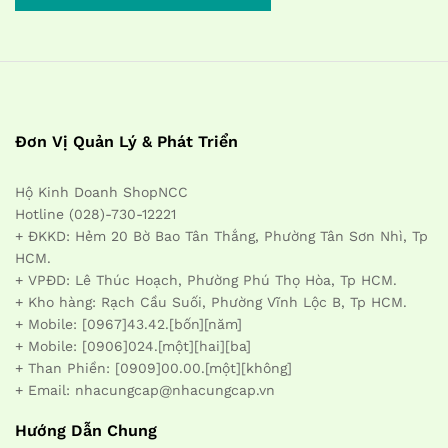
Đơn Vị Quản Lý & Phát Triển
Hộ Kinh Doanh ShopNCC
Hotline (028)-730-12221
+ ĐKKD: Hẻm 20 Bờ Bao Tân Thắng, Phường Tân Sơn Nhì, Tp
HCM.
+ VPĐD: Lê Thúc Hoạch, Phường Phú Thọ Hòa, Tp HCM.
+ Kho hàng: Rạch Cầu Suối, Phường Vĩnh Lộc B, Tp HCM.
+ Mobile: [0967]43.42.[bốn][năm]
+ Mobile: [0906]024.[một][hai][ba]
+ Than Phiền: [0909]00.00.[một][không]
+ Email: nhacungcap@nhacungcap.vn
Hướng Dẫn Chung