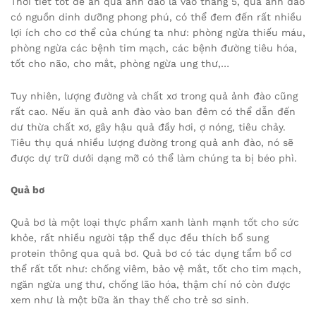
Thời tiết tốt để ăn quả anh đào là vào tháng 5, quả anh đào
có nguồn dinh dưỡng phong phú, có thể đem đến rất nhiều
lợi ích cho cơ thể của chúng ta như: phòng ngừa thiếu máu,
phòng ngừa các bệnh tim mạch, các bệnh đường tiêu hóa,
tốt cho não, cho mắt, phòng ngừa ung thư,…
Tuy nhiên, lượng đường và chất xơ trong quả ảnh đào cũng
rất cao. Nếu ăn quả anh đào vào ban đêm có thể dẫn đến
dư thừa chất xơ, gây hậu quả đầy hơi, ợ nóng, tiêu chảy.
Tiêu thụ quá nhiều lượng đường trong quả anh đào, nó sẽ
được dự trữ dưới dạng mỡ có thể làm chúng ta bị béo phì.
Quả bơ
Quả bơ là một loại thực phẩm xanh lành mạnh tốt cho sức
khỏe, rất nhiều người tập thể dục đều thích bổ sung
protein thông qua quả bơ. Quả bơ có tác dụng tẩm bổ cơ
thể rất tốt như: chống viêm, bảo vệ mắt, tốt cho tim mạch,
ngăn ngừa ung thư, chống lão hóa, thậm chí nó còn được
xem như là một bữa ăn thay thế cho trẻ sơ sinh.