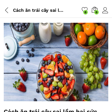
Cách ăn trái cây sai lầm hại sức khỏe vô cùng, bỏ ngay kẻo ‘ân hận mấy cũng muộn’
0
0
Cách ăn trái cây sai lầm hại sức