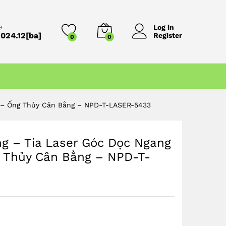
119,0K
VND
Thêm vào giỏ hàng
198,0K
VND
e
Log in
024.12[ba]
Register
0
0
o – Ống Thủy Cân Bằng – NPD-T-LASER-5433
g – Tia Laser Góc Dọc Ngang
 Thủy Cân Bằng – NPD-T-