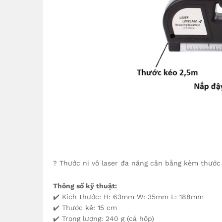
? Thước ni vô laser đa năng cân bằng kèm thước
Thông số kỹ thuật:
✔️ Kích thước: H: 63mm W: 35mm L: 188mm
✔️ Thước kẻ: 15 cm
✔️ Trọng lượng: 240 g (cả hộp)