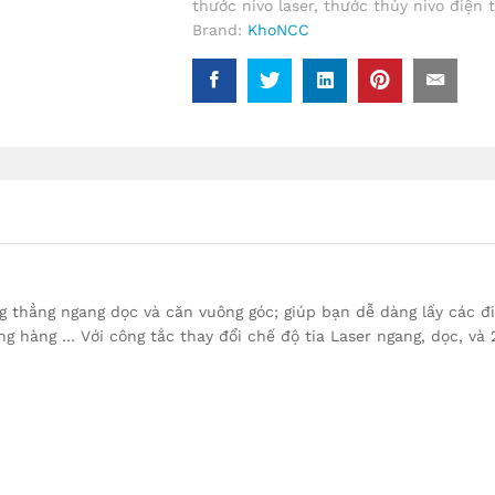
thước nivo laser
,
thước thủy nivo điện 
Ngang
Brand:
KhoNCC
-
Thước
Dây
Kéo
-
Ống
Thủy
Cân
Bằng
-
NPD-
T-
g thẳng ngang dọc và căn vuông góc; giúp bạn dễ dàng lấy các đ
LASER-
g hàng … Với công tắc thay đổi chế độ tia Laser ngang, dọc, và 2
5433
quantity