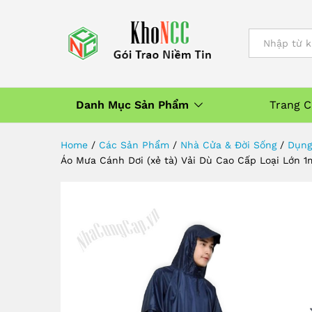
Mùa Mưa - NQL-AoMuaDu (Nh
Chi Tiết Sản Phẩm
All
Danh Mục Sản Phẩm
Trang 
Home
/
Các Sản Phẩm
/
Nhà Cửa & Đời Sống
/
Dụng 
Áo Mưa Cánh Dơi (xẻ tà) Vải Dù Cao Cấp Loại Lớn