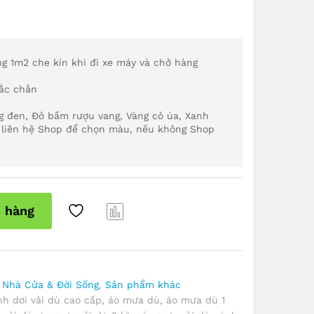
ng 1m2 che kín khi đi xe máy và chở hàng
hắc chắn
g đen, Đỏ bầm rượu vang, Vàng cỏ úa, Xanh
n liên hệ Shop để chọn màu, nếu không Shop
ỏ hàng
Com
pare
,
Nhà Cửa & Đời Sống
,
Sản phẩm khác
h dơi vải dù cao cấp
,
áo mưa dù
,
áo mưa dù 1