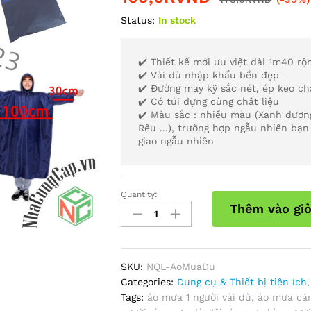
Status:
In stock
✔️ Thiết kế mới ưu việt dài 1m40 rộ
✔️ Vải dù nhập khẩu bền đẹp
✔️ Đường may kỹ sắc nét, ép keo c
✔️ Có túi đựng cùng chất liệu
✔️ Màu sắc : nhiều màu (Xanh dươn
Rêu ...), trường hợp ngẫu nhiên bạ
giao ngẫu nhiên
Quantity:
Áo
Thêm vào gi
Mưa
Cánh
Dơi
(xẻ
SKU:
NQL-AoMuaDu
tà)
Categories:
Dụng cụ & Thiết bị tiện ích
Vải
Tags:
áo mưa 1 người vải dù
,
áo mưa cán
Dù