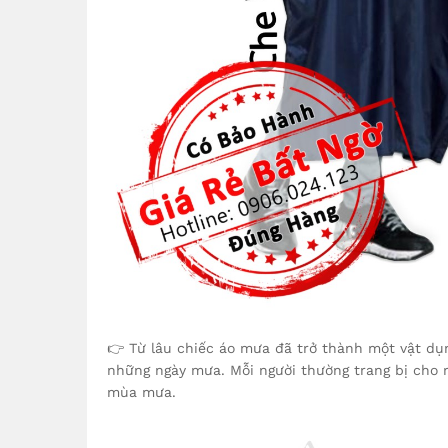
👉 Từ lâu chiếc áo mưa đã trở thành một vật dụn
những ngày mưa. Mỗi người thường trang bị cho 
mùa mưa.