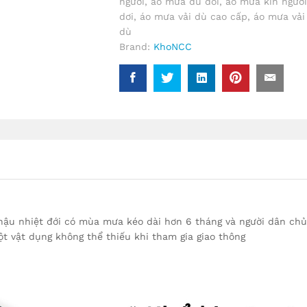
người
,
áo mưa dù đôi
,
áo mưa kín người
Cao
dơi
,
áo mưa vải dù cao cấp
,
áo mưa vả
Cấp
dù
Loại
Brand:
KhoNCC
Lớn
1m4
-
Che
Kín
2
Người
Mùa
Mưa
-
NQL-
AoMuaDu
 hậu nhiệt đới có mùa mưa kéo dài hơn 6 tháng và người dân chủ
(Nhiều
t vật dụng không thể thiếu khi tham gia giao thông
màu)
quantity