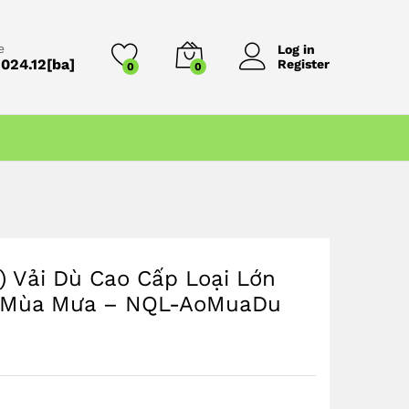
109,0K
VND
Thêm vào giỏ hàng
178,0K
VND
e
Log in
024.12[ba]
Register
0
0
) Vải Dù Cao Cấp Loại Lớn
i Mùa Mưa – NQL-AoMuaDu