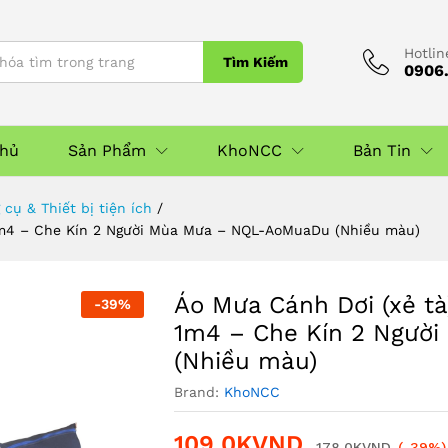
iều màu)
Hotlin
Tìm Kiếm
0906.
Chủ
Sản Phẩm
KhoNCC
Bản Tin
cụ & Thiết bị tiện ích
/
 1m4 – Che Kín 2 Người Mùa Mưa – NQL-AoMuaDu (Nhiều màu)
Áo Mưa Cánh Dơi (xẻ tà
-
39
%
1m4 – Che Kín 2 Ngườ
(Nhiều màu)
Brand:
KhoNCC
109,0K
VND
178,0K
VND
(-39%)