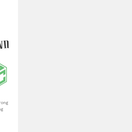
rong
ng