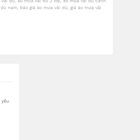
 vải dù
,
áo mưa vải dù 2 lớp
,
áo mưa vải dù cánh
i dù nam
,
báo giá áo mưa vải dù
,
giá áo mưa vải
 yếu