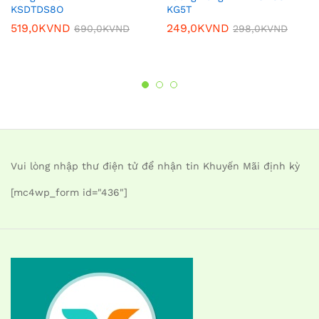
KSDTDS8O
KG5T
519,0K
VND
249,0K
VND
690,0K
VND
298,0K
VND
Vui lòng nhập thư điện tử để nhận tin Khuyến Mãi định kỳ
[mc4wp_form id="436"]