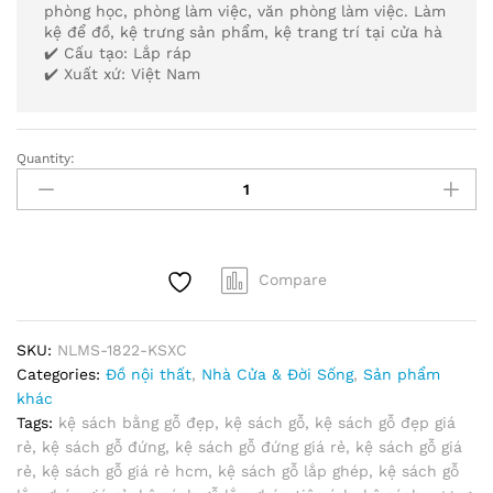
phòng học, phòng làm việc, văn phòng làm việc. Làm
kệ để đồ, kệ trưng sản phẩm, kệ trang trí tại cửa hà
✔️ Cấu tạo: Lắp ráp
✔️ Xuất xứ: Việt Nam
Quantity:
Kệ
Sách
Xương
Cá
Bằng
Compare
Gỗ,
Đẹp
Và
SKU:
NLMS-1822-KSXC
Giá
Categories:
Đồ nội thất
,
Nhà Cửa & Đời Sống
,
Sản phẩm
Rẻ,
khác
Hàng
Tags:
kệ sách bằng gỗ đẹp
,
kệ sách gỗ
,
kệ sách gỗ đẹp giá
Lắp
rẻ
,
kệ sách gỗ đứng
,
kệ sách gỗ đứng giá rẻ
,
kệ sách gỗ giá
Ráp
rẻ
,
kệ sách gỗ giá rẻ hcm
,
kệ sách gỗ lắp ghép
,
kệ sách gỗ
Đa