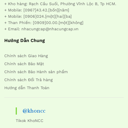
+ Kho hàng: Rạch Cầu Suối, Phường Vĩnh Lộc B, Tp HCM.
+ Mobile: [0967]43.42.[bốn][năm]
+ Mobile: [0906]024.[một][hai][ba]
+ Than Phiền: [0909]00.00.[một][không]
+ Email: nhacungcap@nhacungcap.vn
Hướng Dẫn Chung
Chính sách Giao Hàng
Chính sách Bảo Mật
Chính sách Bảo Hành sản phẩm
Chính sách Đổi Trả hàng
Hướng dẫn Thanh Toán
@khoncc
Tikok KhoNCC