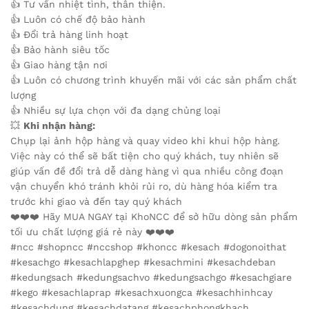
👍 Tư vấn nhiệt tình, thân thiện.
👍 Luôn có chế độ bảo hành
👍 Đổi trả hàng linh hoạt
👍 Bảo hành siêu tốc
👍 Giao hàng tận nơi
👍 Luôn có chương trình khuyến mãi với các sản phẩm chất
lượng
👍 Nhiều sự lựa chọn với đa dạng chủng loại
💥
Khi nhận hàng:
Chụp lại ảnh hộp hàng và quay video khi khui hộp hàng.
Việc này có thể sẽ bất tiện cho quý khách, tuy nhiên sẽ
giúp vấn đề đổi trả dễ dàng hàng vì qua nhiều công đoạn
vận chuyển khó tránh khỏi rủi ro, dù hàng hóa kiểm tra
trước khi giao và đến tay quý khách
❤️❤️❤️ Hãy MUA NGAY tại KhoNCC để sở hữu dòng sản phẩm
tối ưu chất lượng giá rẻ này ❤️❤️❤️
#ncc #shopncc #nccshop #khoncc #kesach #dogonoithat
#kesachgo #kesachlapghep #kesachmini #kesachdeban
#kedungsach #kedungsachvo #kedungsachgo #kesachgiare
#kego #kesachlaprap #kesachxuongca #kesachhinhcay
#kesachdung #kesachdatang #kesachphongkhach