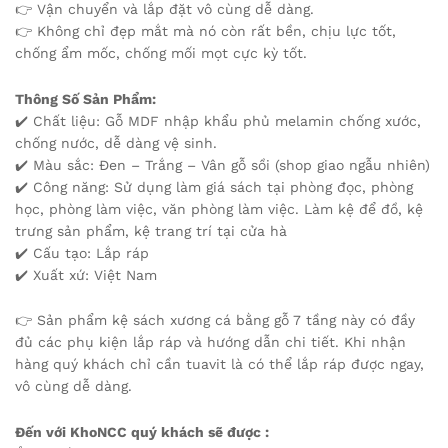
👉 Vận chuyển và lắp đặt vô cùng dễ dàng.
👉 Không chỉ đẹp mắt mà nó còn rất bền, chịu lực tốt,
chống ẩm mốc, chống mối mọt cực kỳ tốt.
Thông Số Sản Phẩm:
✔️ Chất liệu: Gỗ MDF nhập khẩu phủ melamin chống xước,
chống nước, dễ dàng vệ sinh.
✔️ Màu sắc: Đen – Trắng – Vân gỗ sồi (shop giao ngẫu nhiên)
✔️ Công năng: Sử dụng làm giá sách tại phòng đọc, phòng
học, phòng làm việc, văn phòng làm việc. Làm kệ để đồ, kệ
trưng sản phẩm, kệ trang trí tại cửa hà
✔️ Cấu tạo: Lắp ráp
✔️ Xuất xứ: Việt Nam
👉 Sản phẩm kệ sách xương cá bằng gỗ 7 tầng này có đầy
đủ các phụ kiện lắp ráp và hướng dẫn chi tiết. Khi nhận
hàng quý khách chỉ cần tuavit là có thể lắp ráp được ngay,
vô cùng dễ dàng.
Đến với KhoNCC quý khách sẽ được :