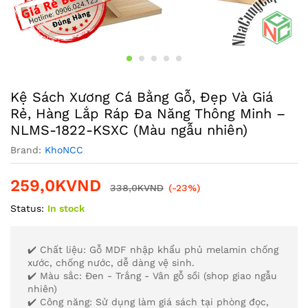
Kệ Sách Xương Cá Bằng Gỗ, Đẹp Và Giá
Rẻ, Hàng Lắp Ráp Đa Năng Thông Minh –
NLMS-1822-KSXC (Màu ngẫu nhiên)
Brand:
KhoNCC
259,0K
VND
338,0K
VND
(-23%)
Status:
In stock
✔️ Chất liệu: Gỗ MDF nhập khẩu phủ melamin chống
xước, chống nước, dễ dàng vệ sinh.
✔️ Màu sắc: Đen - Trắng - Vân gỗ sồi (shop giao ngẫu
nhiên)
✔️ Công năng: Sử dụng làm giá sách tại phòng đọc,