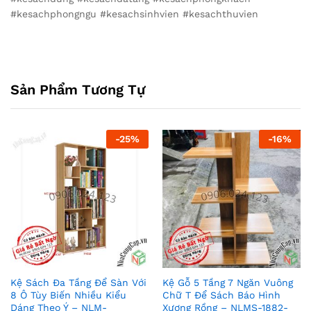
#kesachphongngu #kesachsinhvien #kesachthuvien
Sản Phẩm Tương Tự
-
25
%
-
16
%
Kệ Sách Đa Tầng Để Sàn Với
Kệ Gỗ 5 Tầng 7 Ngăn Vuông
8 Ô Tùy Biến Nhiều Kiểu
Chữ T Để Sách Báo Hình
Dáng Theo Ý – NLM-
Xương Rồng – NLMS-1882-