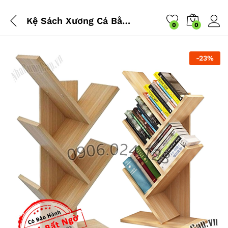
Kệ Sách Xương Cá Bằng Gỗ, Đẹp Và Giá Rẻ, Hàng Lắp Ráp Đa Năng Thông Minh – NLMS-1822-KSXC (Màu ngẫu nhiên)
0
0
-
23
%