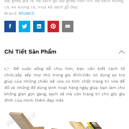
lắp ghép giá rẻ
,
kệ sách gỗ lắp ghép tiện ích
,
kệ sách xương
Năng
cá
,
ke xuong ca
,
mua kệ sách gỗ đẹp
Thông
Brand:
KhoNCC
Minh
-
NLMS-
1822-
KSXC
(Màu
Chi Tiết Sản Phẩm
ngẫu
nhiên)
quantity
👉 Để cuộc sống dễ chịu hơn, bạn cần biết cách tổ
chức,sắp xếp mọi thứ trong gia đình.Việc sử dụng sự trợ
giúp của những chiếc kệ vừa có tính chất trang trí vừa để
đồ và những đồ dùng sinh hoạt hàng ngày giúp bạn làm cho
không gian gọn gàng, sạch sẽ mà còn trang trí cho góc gia
đình của mình thêm đẹp mắt.