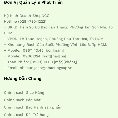
Đơn Vị Quản Lý & Phát Triển
Hộ Kinh Doanh ShopNCC
Hotline (028)-730-12221
+ ĐKKD: Hẻm 20 Bờ Bao Tân Thắng, Phường Tân Sơn Nhì, Tp
HCM.
+ VPĐD: Lê Thúc Hoạch, Phường Phú Thọ Hòa, Tp HCM.
+ Kho hàng: Rạch Cầu Suối, Phường Vĩnh Lộc B, Tp HCM.
+ Mobile: [0967]43.42.[bốn][năm]
+ Mobile: [0906]024.[một][hai][ba]
+ Than Phiền: [0909]00.00.[một][không]
+ Email: nhacungcap@nhacungcap.vn
Hướng Dẫn Chung
Chính sách Giao Hàng
Chính sách Bảo Mật
Chính sách Bảo Hành sản phẩm
Chính sách Đổi Trả hàng