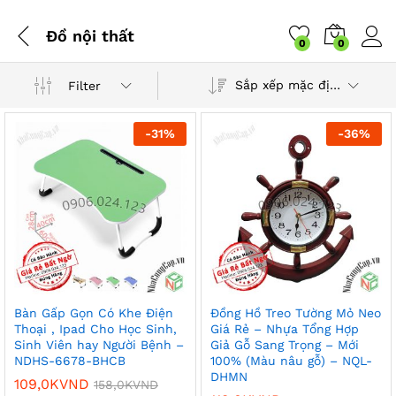
Đồ nội thất
0
0
Sắp xếp mặc định
Filter
-
31
%
-
36
%
Bàn Gấp Gọn Có Khe Điện
Đồng Hồ Treo Tường Mỏ Neo
Thoại , Ipad Cho Học Sinh,
Giá Rẻ – Nhựa Tổng Hợp
Sinh Viên hay Người Bệnh –
Giả Gỗ Sang Trọng – Mới
NDHS-6678-BHCB
100% (Màu nâu gỗ) – NQL-
DHMN
109,0K
VND
158,0K
VND