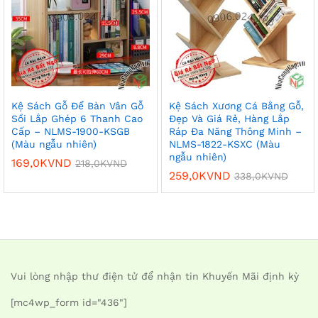
Kệ Sách Gỗ Để Bàn Vân Gỗ
Kệ Sách Xương Cá Bằng Gỗ,
Sồi Lắp Ghép 6 Thanh Cao
Đẹp Và Giá Rẻ, Hàng Lắp
Cấp – NLMS-1900-KSGB
Ráp Đa Năng Thông Minh –
(Màu ngẫu nhiên)
NLMS-1822-KSXC (Màu
ngẫu nhiên)
169,0K
VND
218,0K
VND
259,0K
VND
338,0K
VND
Vui lòng nhập thư điện tử để nhận tin Khuyến Mãi định kỳ
[mc4wp_form id="436"]