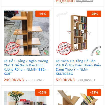
119,0K
VND
185,0K
VND
-
16
%
-
25
%
Kệ Gỗ 5 Tầng 7 Ngăn Vuông
Kệ Sách Đa Tầng Để Sàn
Chữ T Để Sách Báo Hình
Với 8 Ô Tùy Biến Nhiều Kiểu
Xương Rồng – NLMS-1882-
Dáng Theo Ý – NLM-
KG5T
KSDTDS8O
249,0K
VND
519,0K
VND
298,0K
VND
690,0K
VND
-
22
%
-
23
%