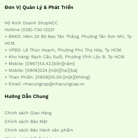
Đơn Vị Quản Lý & Phát Triển
Hộ Kinh Doanh ShopNCC
Hotline (028)-730-12221
+ ĐKKD: Hẻm 20 Bờ Bao Tân Thắng, Phường Tân Sơn Nhì, Tp
HCM.
+ VPĐD: Lê Thúc Hoạch, Phường Phú Thọ Hòa, Tp HCM.
+ Kho hàng: Rạch Cầu Suối, Phường Vĩnh Lộc B, Tp HCM.
+ Mobile: [0967]43.42.[bốn][năm]
+ Mobile: [0906]024.[một][hai][ba]
+ Than Phiền: [0909]00.00.[một][không]
+ Email: nhacungcap@nhacungcap.vn
Hướng Dẫn Chung
Chính sách Giao Hàng
Chính sách Bảo Mật
Chính sách Bảo Hành sản phẩm