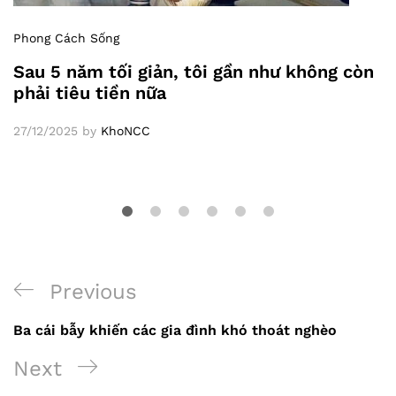
Phong Cách Sống
Sau 5 năm tối giản, tôi gần như không còn
phải tiêu tiền nữa
27/12/2025
by
KhoNCC
Previous
Previous
Điều
Post
Ba cái bẫy khiến các gia đình khó thoát nghèo
hướng
Next
Next
bài