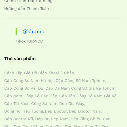
Chính sách Đổi Trả hàng
Hướng dẫn Thanh Toán
@khoncc
Tikok KhoNCC
Thẻ sản phẩm
Cách Lắp Giá Đỡ Điện Thoại 3 Chân
Cặp Công Sở Nam Hà Nội
Cặp Công Sở Nam Tphcm
Cặp Công Sở Vải Dù
Cặp Da Nam Công Sở Giá Rẻ Tphcm
Cặp Nam Công Sở Cao Cấp
Cặp Táp Công Sở Nam Giá Rẻ
Cặp Túi Xách Công Sở Nam
Dep Gia Giay
Dong Ho Treo Tuong
Dép Doctor
Dép Doctor Nam
Dép Doctor Nữ
Dép Dr
Dép Nam
Dép Tăng Chiều Cao
Giay Dep Tang Chieu Cao
Giày Dép Nam
Giày Giả Dép