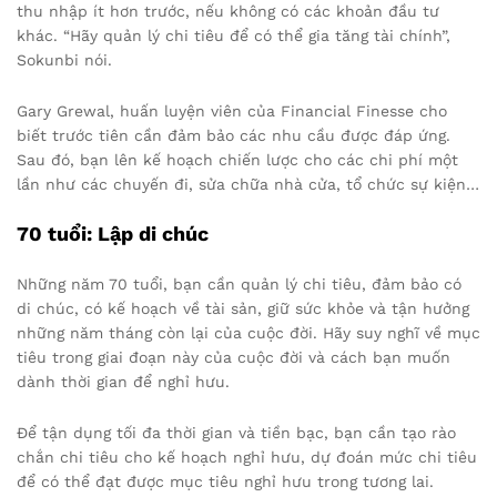
thu nhập ít hơn trước, nếu không có các khoản đầu tư
khác. “Hãy quản lý chi tiêu để có thể gia tăng tài chính”,
Sokunbi nói.
Gary Grewal, huấn luyện viên của Financial Finesse cho
biết trước tiên cần đảm bảo các nhu cầu được đáp ứng.
Sau đó, bạn lên kế hoạch chiến lược cho các chi phí một
lần như các chuyến đi, sửa chữa nhà cửa, tổ chức sự kiện…
70 tuổi: Lập di chúc
Những năm 70 tuổi, bạn cần quản lý chi tiêu, đảm bảo có
di chúc, có kế hoạch về tài sản, giữ sức khỏe và tận hưởng
những năm tháng còn lại của cuộc đời. Hãy suy nghĩ về mục
tiêu trong giai đoạn này của cuộc đời và cách bạn muốn
dành thời gian để nghỉ hưu.
Để tận dụng tối đa thời gian và tiền bạc, bạn cần tạo rào
chắn chi tiêu cho kế hoạch nghỉ hưu, dự đoán mức chi tiêu
để có thể đạt được mục tiêu nghỉ hưu trong tương lai.