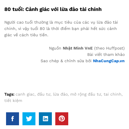
80 tuổi: Cảnh giác với lừa đảo tài chính
Người cao tuổi thường là mục tiêu của các vụ lừa đảo tài
chính, vì vậy tuổi 80 là thời điểm bạn phải hết sức cảnh
giác về cách tiêu tiền.
Nguồn
Nhật Minh VnE
(theo Huffpost)
Bài viết tham khảo
Sao chép & chỉnh sửa bởi
NhaCungCap.vn
Tags:
canh giac
,
đầu tư
,
lừa đảo
,
mở rộng đầu tư
,
tai chinh
,
tiết kiệm