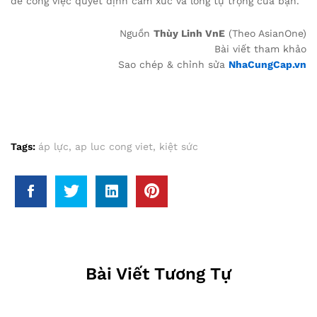
để công việc quyết định cảm xúc và lòng tự trọng của bạn.
Nguồn
Thùy Linh VnE
(Theo AsianOne)
Bài viết tham khảo
Sao chép & chỉnh sửa
NhaCungCap.vn
Tags:
áp lực
,
ap luc cong viet
,
kiệt sức
Bài Viết Tương Tự