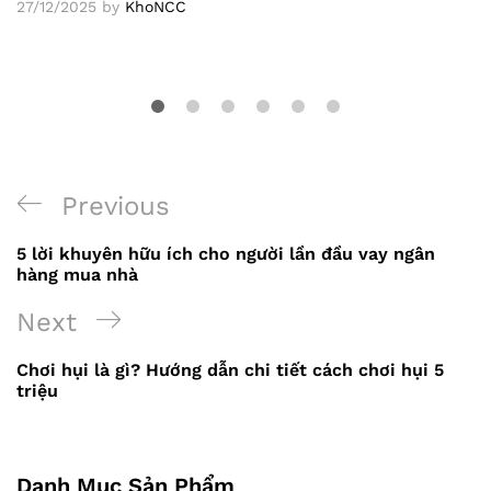
27/12/2025
by
KhoNCC
Previous
Previous
Điều
Post
5 lời khuyên hữu ích cho người lần đầu vay ngân
hướng
hàng mua nhà
bài
Next
Next
viết
Post
Chơi hụi là gì? Hướng dẫn chi tiết cách chơi hụi 5
triệu
Danh Mục Sản Phẩm