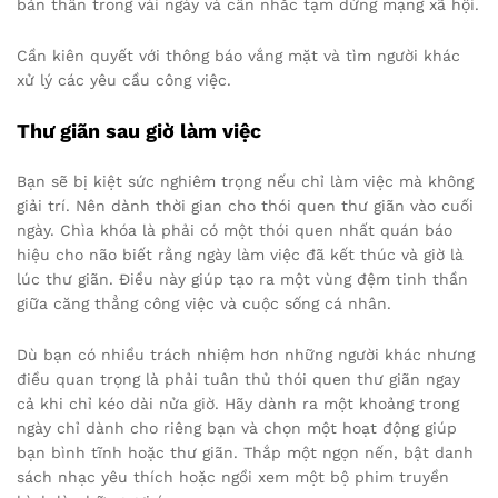
bản thân trong vài ngày và cân nhắc tạm dừng mạng xã hội.
Cần kiên quyết với thông báo vắng mặt và tìm người khác
xử lý các yêu cầu công việc.
Thư giãn sau giờ làm việc
Bạn sẽ bị kiệt sức nghiêm trọng nếu chỉ làm việc mà không
giải trí. Nên dành thời gian cho thói quen thư giãn vào cuối
ngày. Chìa khóa là phải có một thói quen nhất quán báo
hiệu cho não biết rằng ngày làm việc đã kết thúc và giờ là
lúc thư giãn. Điều này giúp tạo ra một vùng đệm tinh thần
giữa căng thẳng công việc và cuộc sống cá nhân.
Dù bạn có nhiều trách nhiệm hơn những người khác nhưng
điều quan trọng là phải tuân thủ thói quen thư giãn ngay
cả khi chỉ kéo dài nửa giờ. Hãy dành ra một khoảng trong
ngày chỉ dành cho riêng bạn và chọn một hoạt động giúp
bạn bình tĩnh hoặc thư giãn. Thắp một ngọn nến, bật danh
sách nhạc yêu thích hoặc ngồi xem một bộ phim truyền