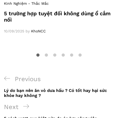
Kinh Nghiệm - Thắc Mắc
5 trường hợp tuyệt đối không dùng ổ cắm
nối
10/09/2025
by
KhoNCC
Previous
Previous
Điều
Post
Lý do bạn nên ăn vỏ dưa hấu ? Có tốt hay hại sức
hướng
khỏe hay không ?
bài
Next
Next
viết
Post