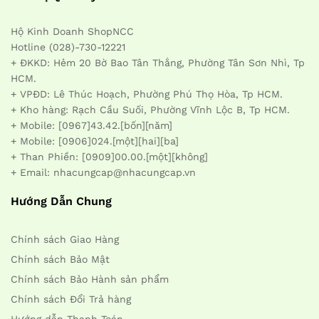
Hộ Kinh Doanh ShopNCC
Hotline (028)-730-12221
+ ĐKKD: Hẻm 20 Bờ Bao Tân Thắng, Phường Tân Sơn Nhì, Tp
HCM.
+ VPĐD: Lê Thúc Hoạch, Phường Phú Thọ Hòa, Tp HCM.
+ Kho hàng: Rạch Cầu Suối, Phường Vĩnh Lộc B, Tp HCM.
+ Mobile: [0967]43.42.[bốn][năm]
+ Mobile: [0906]024.[một][hai][ba]
+ Than Phiền: [0909]00.00.[một][không]
+ Email: nhacungcap@nhacungcap.vn
Hướng Dẫn Chung
Chính sách Giao Hàng
Chính sách Bảo Mật
Chính sách Bảo Hành sản phẩm
Chính sách Đổi Trả hàng
Hướng dẫn Thanh Toán