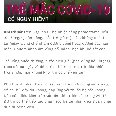
Khi trẻ sốt
trên 38,5 độ C, hạ nhiệt bằng paracetamol liều
10-15 mg/kg cân nặng, mỗi 4-6 giờ một lần, không quá 4
lần/ngày, dùng chế phẩm đường uống hoặc đường đặt hậu
môn. Chườm khăn ấm vùng cổ, nách, bẹn khi bé sốt cao.
Trẻ uống nước thường, nước điện giải (pha đúng liều lượng),
theo dõi cả ngày và đêm. Sau bù nước mà trẻ tiểu nhiều,
trong hơn, môi không khô, thì có thể yên tâm.
Phụ huynh phải theo dõi sát xem trẻ chơi có ngoan không,
có ăn, bú đầy đủ không, đáp ứng với thuốc hạ sốt không.
Nếu các điều kiện trên vẫn ổn, tiến triển tốt trong 24-48
giờ thì có thể tiếp tục chăm sóc bé tại nhà, không cần phải
đưa đi bệnh viện.