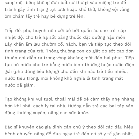
sang một bên; không đưa bất cứ thứ gì vào miệng trẻ để
tránh gây tình trạng tụt lưỡi hoặc khó thở, không vội vàng
ôm chầm lấy trẻ hay bế dựng trẻ lên.
Tiếp đó, phụ huynh nên cởi bỏ bớt quần áo cho trẻ, cặp
nhiệt độ, cho trẻ hạ sốt bằng thuốc đặt đường hậu môn.
Lấy khăn ấm lau chườm cổ, nách, bẹn và tiếp tục theo dõi
tình trạng của trẻ. Thông thường cơn co giật do sốt cao đơn
thuần chỉ diễn ra trong vòng khoảng một đến hai phút. Tiếp
tục bù nước cho trẻ bằng nước bình thường hoặc nước điện
giải (pha đúng liều lượng) cho đến khi nào trẻ tiểu nhiều,
nước tiểu trong, môi không khô nghĩa là tình trạng mất
nước đã giảm.
Tạo không khí vui tươi, thoải mái để bé cảm thấy nhẹ nhàng
hơn khi phải cách ly tại nhà. Hướng dẫn trẻ các bài tập vận
động thường xuyên, nâng cao sức khỏe.
Bác sĩ khuyến cáo gia đình cần chú ý theo dõi các dấu hiệu
bệnh chuyển nặng để đưa ngay trẻ đến cơ sở y tế gần nhất,