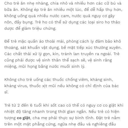
Cho trẻ ăn nhẹ nhàng, chia nhỏ và nhiều hơn các cữ bú và
bữa ăn. Không ép trẻ ăn nhiều một lúc, để dễ hấp thụ hơn,
không uống quá nhiều nước cam, nước quả nguy cơ gây
nôn, đầy bụng. Trẻ ho có thể sử dụng các loại siro ho thảo
dược để giảm triệu chứng.
Để trẻ mặc quần áo thoải mái, phòng cách ly đảm bảo khô
thoáng, sát khuẩn vật dụng, bề mặt tiếp xúc thường xuyên.
Các chất thải xử lý gọn, kín, tránh lan truyền ra ngoài. Trẻ
cũng phải được vệ sinh thân thể sạch sẽ, vệ sinh răng
miệng, mũi họng bằng nước muối sinh lý.
Không cho trẻ uống các thuốc chống viêm, kháng sinh,
kháng virus, thuốc xịt mũi nếu không có chỉ định của bác
sĩ.
Trẻ từ 2 đến 6 tuổi khi sốt cao có thể có nguy cơ co giật khi
nhiệt độ tăng nhanh trong thời gian ngắn. Nếu trẻ có hiện
tượng
co giật
, cha mẹ phải thực sự bình tĩnh. Đặt trẻ nằm
trên một mặt phẳng cứng, ngửa nhẹ đầu và nghiêng đầu