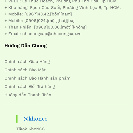
+ VPĐD: Lê Thúc Hoạch, Phường Phú Thọ Hòa, Tp HCM.
+ Kho hàng: Rạch Cầu Suối, Phường Vĩnh Lộc B, Tp HCM.
+ Mobile: [0967]43.42.[bốn][năm]
+ Mobile: [0906]024.[một][hai][ba]
+ Than Phiền: [0909]00.00.[một][không]
+ Email: nhacungcap@nhacungcap.vn
Hướng Dẫn Chung
Chính sách Giao Hàng
Chính sách Bảo Mật
Chính sách Bảo Hành sản phẩm
Chính sách Đổi Trả hàng
Hướng dẫn Thanh Toán
@khoncc
Tikok KhoNCC