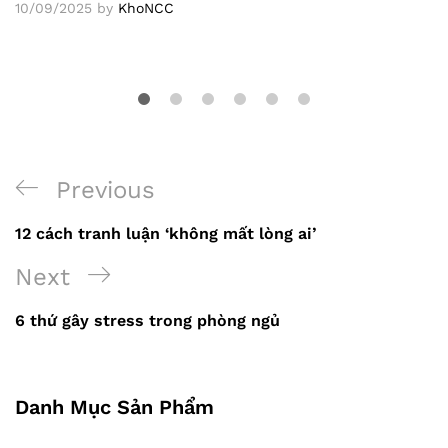
10/09/2025
by
KhoNCC
Previous
Previous
Điều
Post
12 cách tranh luận ‘không mất lòng ai’
hướng
Next
Next
bài
Post
viết
6 thứ gây stress trong phòng ngủ
Danh Mục Sản Phẩm