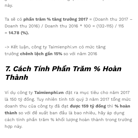
này.
Ta sẽ có
phần trăm % tăng trưởng 2017
= (Doanh thu 2017 –
Doanh thu 2016) / Doanh thu 2016 * 100 = (132-115) / 115
=
14.78 (%).
-> Kết luận, công ty Taimienphi.vn có mức tăng
trưởng
chênh lệch gần 15%
so với năm 2016
7. Cách Tính Phần Trăm % Hoàn
Thành
Ví dụ công ty
Taimienphi.vn
đặt ra mục tiêu cho năm 2017
là 150 tỷ đồng. Tuy nhiên tính tới quý 3 năm 2017 tổng mức
doanh thu của công ty đã đạt
được 159 tỷ đồng
thì
% hoàn
thành
so với đề xuất ban đầu là bao nhiêu, hãy áp dụng
cách tính phần trăm % khối lượng hoàn thành trong trường
hợp này.