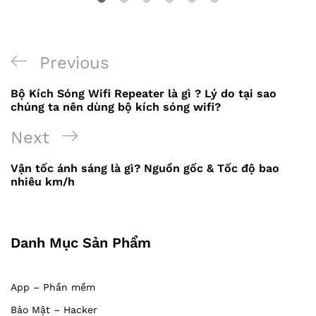
Previous
Previous
Điều
Post
Bộ Kích Sóng Wifi Repeater là gì ? Lý do tại sao
hướng
chúng ta nên dùng bộ kích sóng wifi?
bài
Next
Next
viết
Post
Vận tốc ánh sáng là gì? Nguồn gốc & Tốc độ bao
nhiêu km/h
Danh Mục Sản Phẩm
App – Phần mềm
Bảo Mật – Hacker