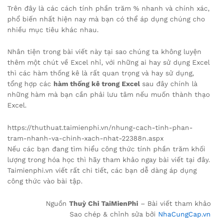
Trên đây là các cách tính phần trăm % nhanh và chính xác,
phổ biến nhất hiện nay mà bạn có thể áp dụng chúng cho
nhiều mục tiêu khác nhau.
Nhân tiện trong bài viết này tại sao chúng ta không luyện
thêm một chút về Excel nhỉ, với những ai hay sử dụng Excel
thì các hàm thống kê là rất quan trọng và hay sử dụng,
tổng hợp các
hàm thống kê trong Excel
sau đây chính là
những hàm mà bạn cần phải lưu tâm nếu muốn thành thạo
Excel.
https://thuthuat.taimienphi.vn/nhung-cach-tinh-phan-
tram-nhanh-va-chinh-xach-nhat-22388n.aspx
Nếu các bạn đang tìm hiểu công thức tính phần trăm khối
lượng trong hóa học thì hãy tham khảo ngay bài viết tại đây.
Taimienphi.vn viết rất chi tiết, các bạn dễ dàng áp dụng
công thức vào bài tập.
Nguồn
Thuỳ Chi TaiMienPhi
– Bài viết tham khảo
Sao chép & chỉnh sửa bởi
NhaCungCap.vn