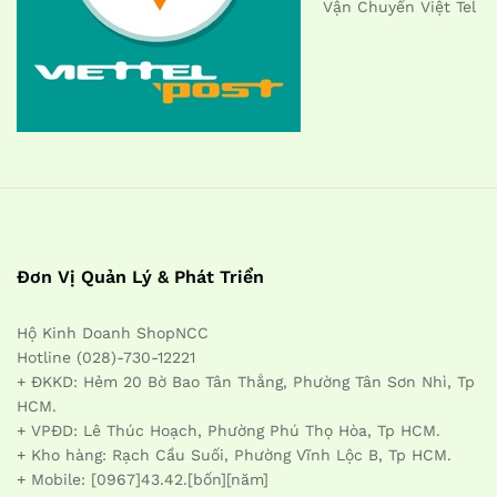
Vận Chuyển Việt Tel
Đơn Vị Quản Lý & Phát Triển
Hộ Kinh Doanh ShopNCC
Hotline (028)-730-12221
+ ĐKKD: Hẻm 20 Bờ Bao Tân Thắng, Phường Tân Sơn Nhì, Tp
HCM.
+ VPĐD: Lê Thúc Hoạch, Phường Phú Thọ Hòa, Tp HCM.
+ Kho hàng: Rạch Cầu Suối, Phường Vĩnh Lộc B, Tp HCM.
+ Mobile: [0967]43.42.[bốn][năm]