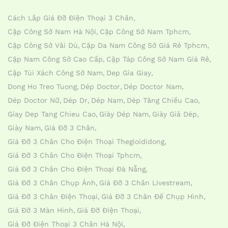
Cách Lắp Giá Đỡ Điện Thoại 3 Chân
Cặp Công Sở Nam Hà Nội
Cặp Công Sở Nam Tphcm
Cặp Công Sở Vải Dù
Cặp Da Nam Công Sở Giá Rẻ Tphcm
Cặp Nam Công Sở Cao Cấp
Cặp Táp Công Sở Nam Giá Rẻ
Cặp Túi Xách Công Sở Nam
Dep Gia Giay
Dong Ho Treo Tuong
Dép Doctor
Dép Doctor Nam
Dép Doctor Nữ
Dép Dr
Dép Nam
Dép Tăng Chiều Cao
Giay Dep Tang Chieu Cao
Giày Dép Nam
Giày Giả Dép
Giày Nam
Giá Đỡ 3 Chân
Giá Đỡ 3 Chân Cho Điện Thoại Thegioididong
Giá Đỡ 3 Chân Cho Điện Thoại Tphcm
Giá Đỡ 3 Chân Cho Điện Thoại Đà Nẵng
Giá Đỡ 3 Chân Chụp Ảnh
Giá Đỡ 3 Chân Livestream
Giá Đỡ 3 Chân Điện Thoại
Giá Đỡ 3 Chân Đế Chụp Hình
Giá Đỡ 3 Màn Hình
Giá Đỡ Điện Thoại
Giá Đỡ Điện Thoại 3 Chân Hà Nội