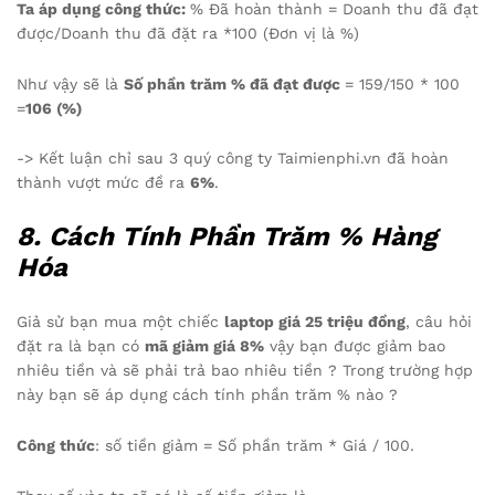
Ta áp dụng công thức:
% Đã hoàn thành = Doanh thu đã đạt
được/Doanh thu đã đặt ra *100 (Đơn vị là %)
Như vậy sẽ là
Số phần trăm % đã đạt được
= 159/150 * 100
=
106 (%)
-> Kết luận chỉ sau 3 quý công ty Taimienphi.vn đã hoàn
thành vượt mức đề ra
6%
.
8. Cách Tính Phần Trăm % Hàng
Hóa
Giả sử bạn mua một chiếc
laptop giá 25 triệu đồng
, câu hỏi
đặt ra là bạn có
mã giảm giá 8%
vậy bạn được giảm bao
nhiêu tiền và sẽ phải trả bao nhiêu tiền ? Trong trường hợp
này bạn sẽ áp dụng cách tính phần trăm % nào ?
Công thức
: số tiền giảm = Số phần trăm * Giá / 100.